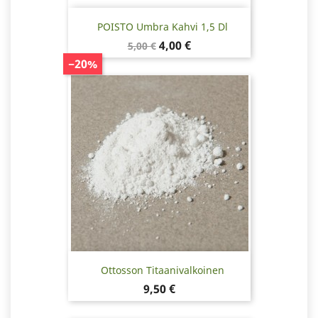
POISTO Umbra Kahvi 1,5 Dl
Normaalihinta
Hinta
4,00 €
5,00 €
−20%
Ottosson Titaanivalkoinen
Hinta
9,50 €