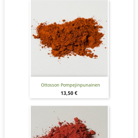
Ottosson Pompejinpunainen
Hinta
13,50 €