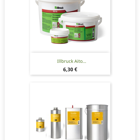
Illbruck Aito...
Hinta
6,30 €