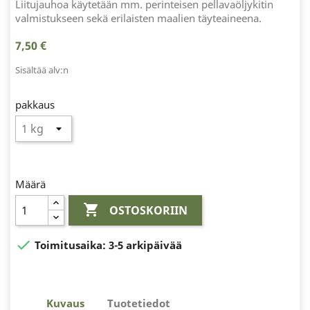
Liitujauhoa käytetään mm. perinteisen pellavaöljykitin
valmistukseen sekä erilaisten maalien täyteaineena.
7,50 €
Sisältää alv:n
pakkaus
Määrä

OSTOSKORIIN

Toimitusaika:
3-5 arkipäivää
Kuvaus
Tuotetiedot