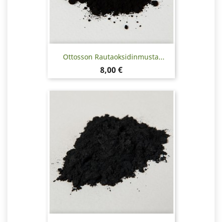
Ottosson Rautaoksidinmusta...
Hinta
8,00 €