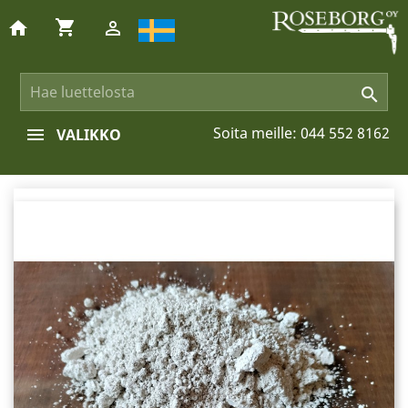
shopping_cart
home


Soita meille:
044 552 8162
VALIKKO