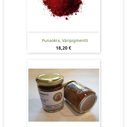
Punaokra, Väripigmentti
Hinta
18,20 €