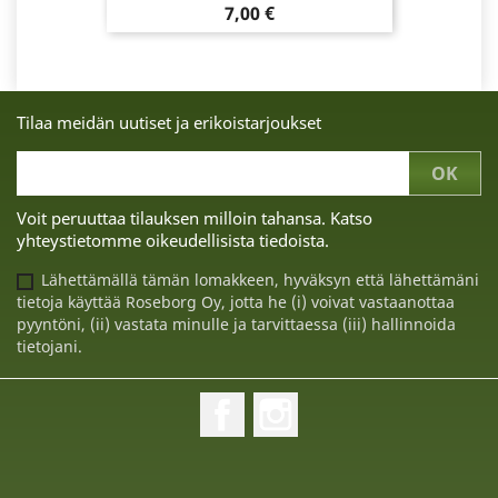
Hinta
7,00 €
Tilaa meidän uutiset ja erikoistarjoukset
Voit peruuttaa tilauksen milloin tahansa. Katso
yhteystietomme oikeudellisista tiedoista.
Lähettämällä tämän lomakkeen, hyväksyn että lähettämäni
tietoja käyttää Roseborg Oy, jotta he (i) voivat vastaanottaa
pyyntöni, (ii) vastata minulle ja tarvittaessa (iii) hallinnoida
tietojani.
Facebook
Instagram