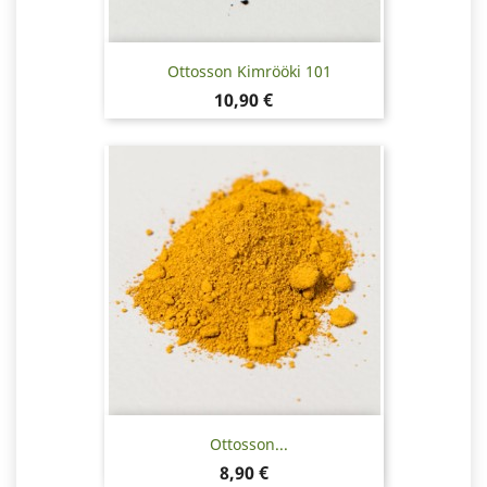
Ottosson Kimrööki 101
Hinta
10,90 €
Ottosson...
Hinta
8,90 €