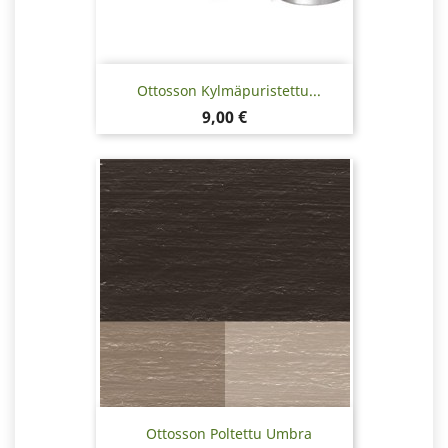
Ottosson Kylmäpuristettu...
Hinta
9,00 €
Ottosson Poltettu Umbra