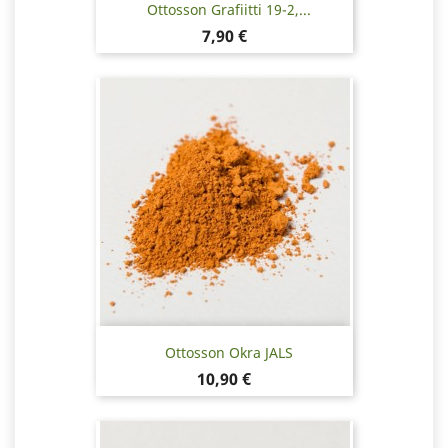
Ottosson Grafiitti 19-2,...
Hinta
7,90 €
Ottosson Okra JALS
Hinta
10,90 €