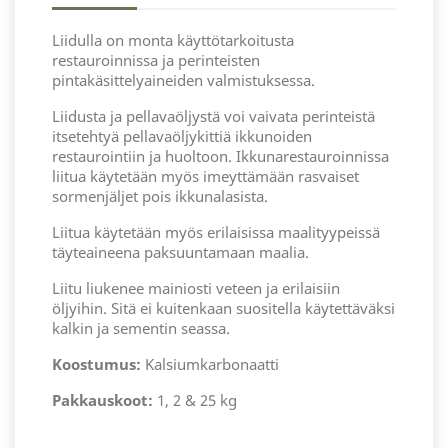
Liidulla on monta käyttötarkoitusta
restauroinnissa ja perinteisten
pintakäsittelyaineiden valmistuksessa.
Liidusta ja pellavaöljystä voi vaivata perinteistä
itsetehtyä pellavaöljykittiä ikkunoiden
restaurointiin ja huoltoon. Ikkunarestauroinnissa
liitua käytetään myös imeyttämään rasvaiset
sormenjäljet pois ikkunalasista.
Liitua käytetään myös erilaisissa maalityypeissä
täyteaineena paksuuntamaan maalia.
Liitu liukenee mainiosti veteen ja erilaisiin
öljyihin. Sitä ei kuitenkaan suositella käytettäväksi
kalkin ja sementin seassa.
Koostumus:
Kalsiumkarbonaatti
Pakkauskoot:
1, 2 & 25 kg