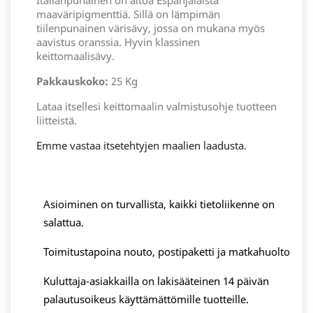
Italianpunainen on aitoa Espanjalaista
maaväripigmenttiä. Sillä on lämpimän
tiilenpunainen värisävy, jossa on mukana myös
aavistus oranssia. Hyvin klassinen
keittomaalisävy.
Pakkauskoko:
25 Kg
Lataa itsellesi keittomaalin valmistusohje tuotteen
liitteistä.
Emme vastaa itsetehtyjen maalien laadusta.
Asioiminen on turvallista, kaikki tietoliikenne on
salattua.
Toimitustapoina nouto, postipaketti ja matkahuolto
Kuluttaja-asiakkailla on lakisääteinen 14 päivän
palautusoikeus käyttämättömille tuotteille.