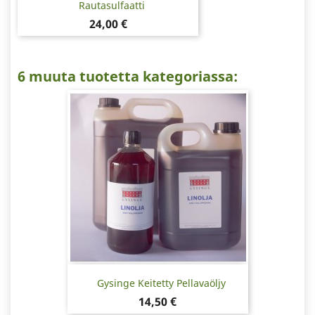
Rautasulfaatti
Hinta
24,00 €
6 muuta tuotetta kategoriassa:
Gysinge Keitetty Pellavaöljy
Hinta
14,50 €