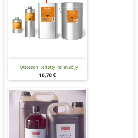
Ottosson Keitetty Pellavaöljy
Hinta
10,70 €