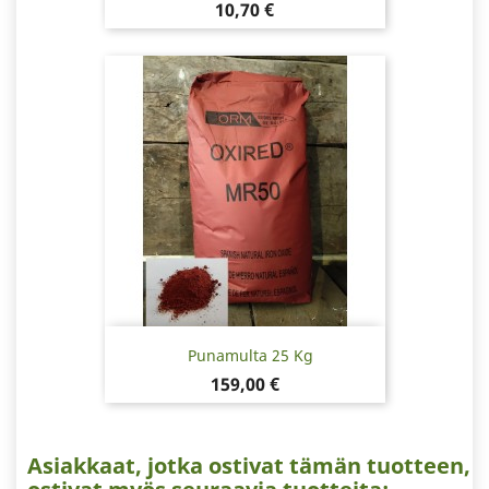
Hinta
10,70 €
Punamulta 25 Kg
Hinta
159,00 €
Asiakkaat, jotka ostivat tämän tuotteen,