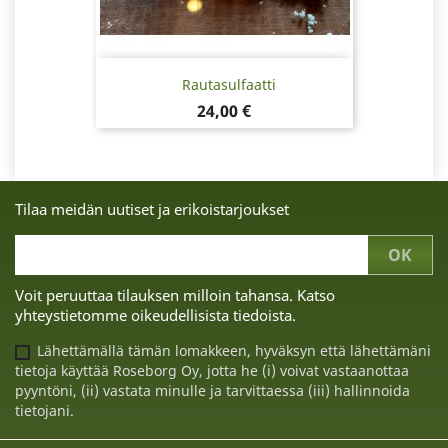
Rautasulfaatti
Hinta
24,00 €
Tilaa meidän uutiset ja erikoistarjoukset
Voit peruuttaa tilauksen milloin tahansa. Katso
yhteystietomme oikeudellisista tiedoista.
Lähettämällä tämän lomakkeen, hyväksyn että lähettämäni
tietoja käyttää Roseborg Oy, jotta he (i) voivat vastaanottaa
pyyntöni, (ii) vastata minulle ja tarvittaessa (iii) hallinnoida
tietojani.