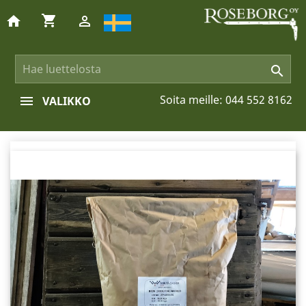
shopping_cart
home


Soita meille:
044 552 8162
VALIKKO