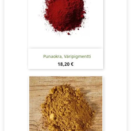
Punaokra, Väripigmentti
Hinta
18,20 €