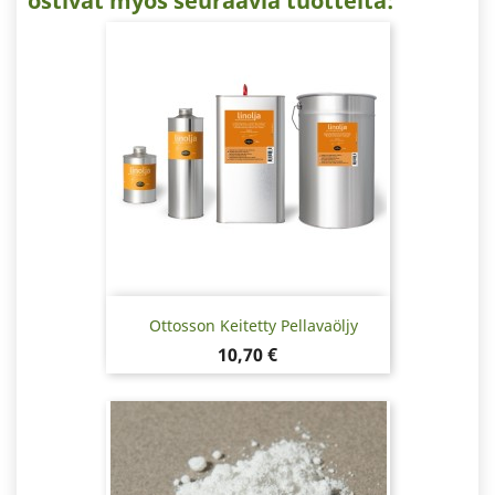
ostivat myös seuraavia tuotteita:
Ottosson Keitetty Pellavaöljy
Hinta
10,70 €