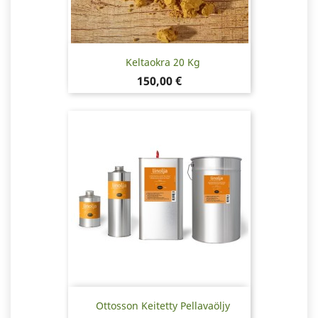
Keltaokra 20 Kg
Hinta
150,00 €
Ottosson Keitetty Pellavaöljy