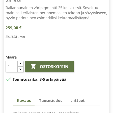
25 KG
Italianpunainen väripigmentti 25 kg säkissä. Soveltuu
mainiosti erilaisten perinnemaalien tekoon ja sävytykseen,
hyvin perinteinen esimerkiksi keittomaalisävynä!
259,00 €
Sisältää alv:n
Määrä

OSTOSKORIIN

Toimitusaika:
3-5 arkipäivää
Kuvaus
Tuotetiedot
Liitteet