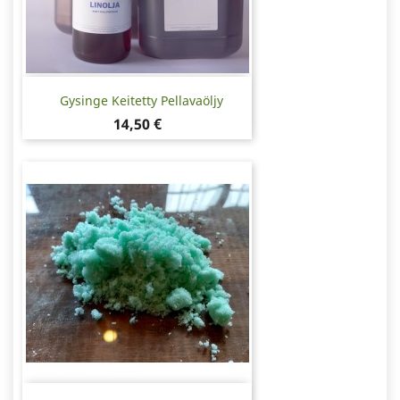
Gysinge Keitetty Pellavaöljy
Hinta
14,50 €