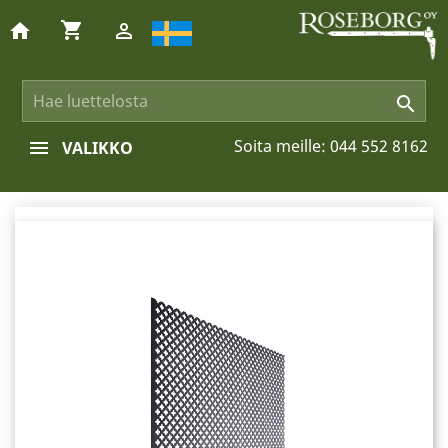
shopping_cart
home


Soita meille:
044 552 8162
VALIKKO