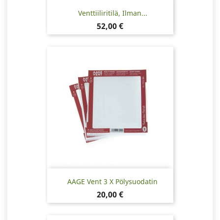
Venttiiliritilä, Ilman...
Hinta
52,00 €
AAGE Vent 3 X Pölysuodatin
Hinta
20,00 €