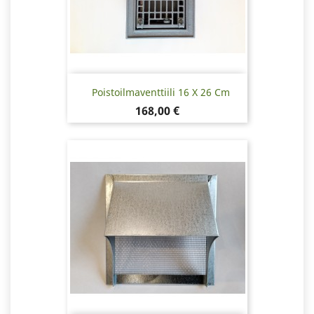
Poistoilmaventtiili 16 X 26 Cm
Hinta
168,00 €