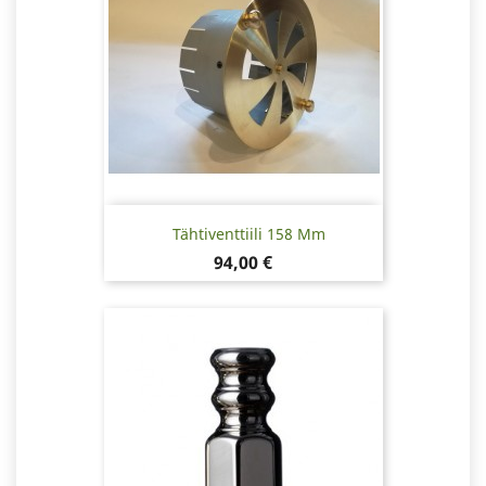
Tähtiventtiili 158 Mm
Hinta
94,00 €