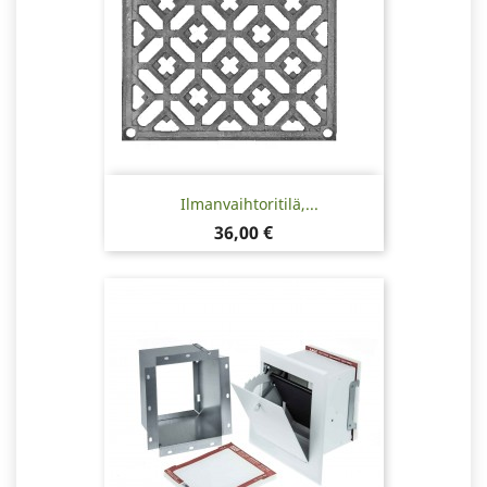
Ilmanvaihtoritilä,...
Hinta
36,00 €