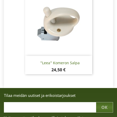
"Leea" Komeron Salpa
Hinta
24,50 €
Tilaa meidän uutiset ja erikoistarjoukset