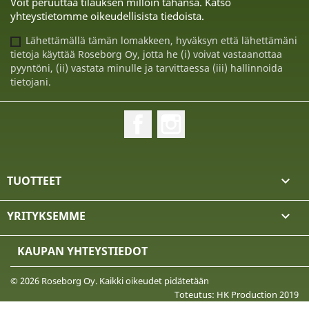
Voit peruuttaa tilauksen milloin tahansa. Katso
yhteystietomme oikeudellisista tiedoista.
Lähettämällä tämän lomakkeen, hyväksyn että lähettämäni
tietoja käyttää Roseborg Oy, jotta he (i) voivat vastaanottaa
pyyntöni, (ii) vastata minulle ja tarvittaessa (iii) hallinnoida
tietojani.
Facebook
Instagram
TUOTTEET

YRITYKSEMME

KAUPAN YHTEYSTIEDOT
© 2026 Roseborg Oy. Kaikki oikeudet pidätetään
Toteutus: HK Production 2019