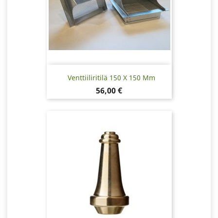
Venttiiliritilä 150 X 150 Mm
Hinta
56,00 €