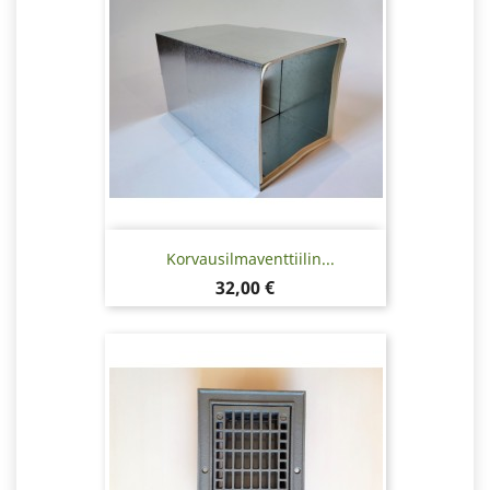
Korvausilmaventtiilin...
Hinta
32,00 €