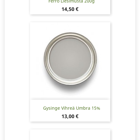
Ferro Liesimusta 200g
Hinta
14,50 €
Gysinge Vihreä Umbra 15%
Hinta
13,00 €