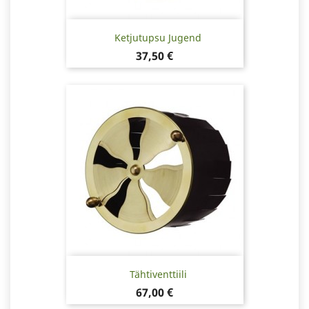
Ketjutupsu Jugend
Hinta
37,50 €
Tähtiventtiili
Hinta
67,00 €