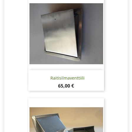
Raitisilmaventtiili
Hinta
65,00 €