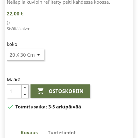
Neliapila kuvioin rei'itetty pelti kahdessa koossa.
22,00 €
()
Sisältää alv:n
koko
Määrä

OSTOSKORIIN

Toimitusaika:
3-5 arkipäivää
Kuvaus
Tuotetiedot