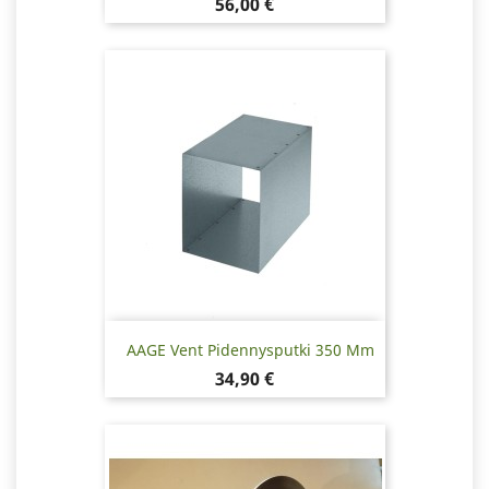
Hinta
56,00 €
AAGE Vent Pidennysputki 350 Mm
Hinta
34,90 €