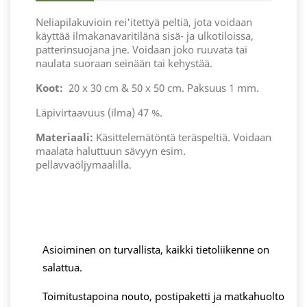
Neliapilakuvioin rei'itettyä peltiä, jota voidaan
käyttää ilmakanavaritilänä sisä- ja ulkotiloissa,
patterinsuojana jne. Voidaan joko ruuvata tai
naulata suoraan seinään tai kehystää.
Koot:
20 x 30 cm & 50 x 50 cm. Paksuus 1 mm.
Läpivirtaavuus (ilma) 47 %.
Materiaali:
Käsittelemätöntä teräspeltiä. Voidaan
maalata haluttuun sävyyn esim.
pellavvaöljymaalilla.
Asioiminen on turvallista, kaikki tietoliikenne on
salattua.
Toimitustapoina nouto, postipaketti ja matkahuolto