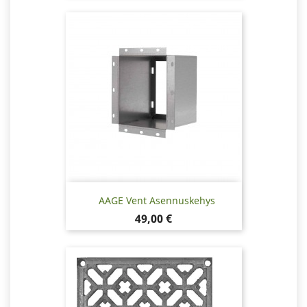
AAGE Vent Asennuskehys
Hinta
49,00 €