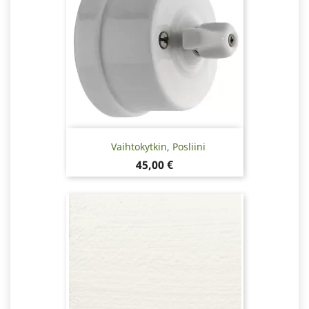
Vaihtokytkin, Posliini
Hinta
45,00 €