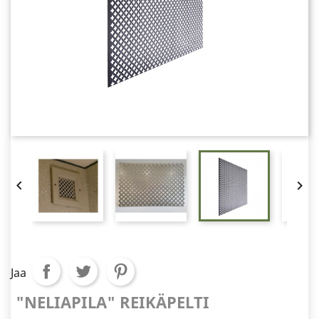


Jaa
"NELIAPILA" REIKÄPELTI