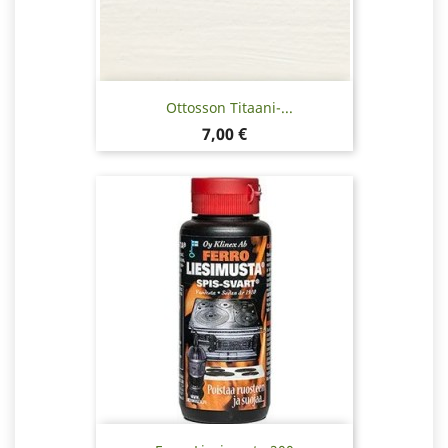
Ottosson Titaani-...
Hinta
7,00 €