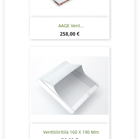
AAGE Vent...
Hinta
258,00 €
Venttiiliritilä 160 X 190 Mm