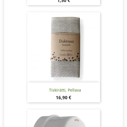
Hinta
1,50 €
Tiskirätti, Pellava
Hinta
16,90 €