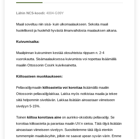
Lähin NCS-koodi:
4004-G99Y
Maali soveltuu niin sisä- kuin ulkomaalaukseen. Sekoita maali
huolellisesti ja huolehdi hyvästä ilmanvaihdosta maalauksen aikana.
Kuivumisaika:
Maalipinnan kuivuminen kestää olosuhteista riippuen n. 2-4
vuorokautta. Sisämaalauksessa kuivumista voi nopettaa lisäämällä
maaliin Ottossonin Cosirk kuivikeainetta.
Kiiltoasteen muokkaukseen:
Pellavaöljymaalin
kiiltoastetta voi korottaa
lisäämällä maaliin
Ottossonin pellavaöljylakkaa. Lakka myös notkistaa maalia ja tekee
siitä helpommin siveltävän. Lakkaa lisätään ainoastaan viimeiseen
sivelyyn 5-15%.
Toinen
kiiltoa korottava aine
on aurinko-oksidoitu pellavaöljy. Se
korottaa kiiltoastetta ja parantaa maalin UV:n sietoa. Tätä öljyä lisätään
ainoastaan viimeiseen sivelyyn. Suosittelemme tätä öljyä etenkin
tummempiin maalisävyihin, jolloin ne saavat upean syvän värin. Emme