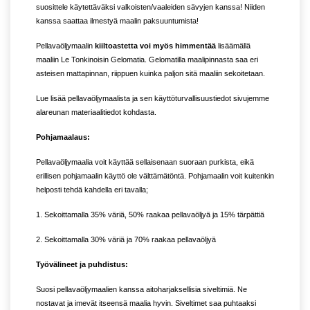
suosittele käytettäväksi valkoisten/vaaleiden sävyjen kanssa! Niiden
kanssa saattaa ilmestyä maalin paksuuntumista!
Pellavaöljymaalin
kiiltoastetta voi myös himmentää
lisäämällä
maaliin Le Tonkinoisin Gelomatia. Gelomatilla maalipinnasta saa eri
asteisen mattapinnan, riippuen kuinka paljon sitä maaliin sekoitetaan.
Lue lisää pellavaöljymaalista ja sen käyttöturvallisuustiedot sivujemme
alareunan materiaalitiedot kohdasta.
Pohjamaalaus:
Pellavaöljymaalia voit käyttää sellaisenaan suoraan purkista, eikä
erillisen pohjamaalin käyttö ole välttämätöntä. Pohjamaalin voit kuitenkin
helposti tehdä kahdella eri tavalla;
1. Sekoittamalla 35% väriä, 50% raakaa pellavaöljyä ja 15% tärpättiä
2. Sekoittamalla 30% väriä ja 70% raakaa pellavaöljyä
Työvälineet ja puhdistus:
Suosi pellavaöljymaalien kanssa aitoharjaksellisia siveltimiä. Ne
nostavat ja imevät itseensä maalia hyvin. Siveltimet saa puhtaaksi