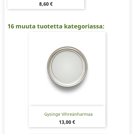
Hinta
8,60 €
16 muuta tuotetta kategoriassa:
Gysinge Vihreänharmaa
Hinta
13,00 €