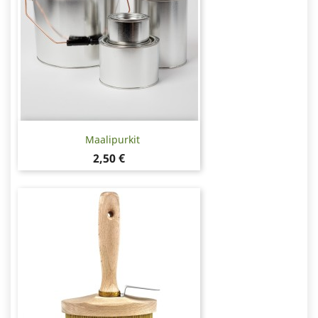
Maalipurkit
Hinta
2,50 €