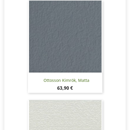
Ottosson Kimrök, Matta
Hinta
63,90 €