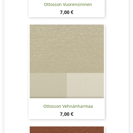
Ottosson Vuorensininen
Hinta
7,00 €
Ottosson Vehnänharmaa
Hinta
7,00 €