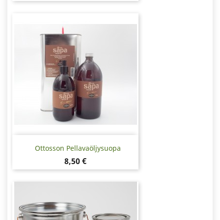
Ottosson Pellavaöljysuopa
Hinta
8,50 €