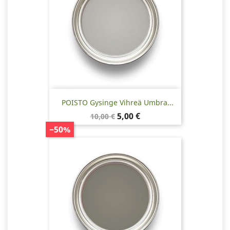
POISTO Gysinge Vihreä Umbra...
Normaalihinta
Hinta
5,00 €
10,00 €
−50%