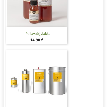
Pellavaöljylakka
Hinta
14,90 €