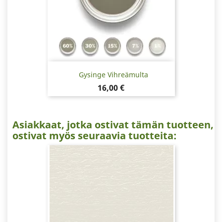
Gysinge Vihreämulta
Hinta
16,00 €
Asiakkaat, jotka ostivat tämän tuotteen,
ostivat myös seuraavia tuotteita: