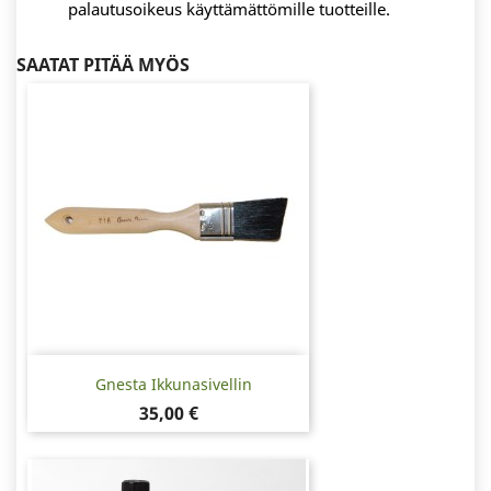
palautusoikeus käyttämättömille tuotteille.
SAATAT PITÄÄ MYÖS
Gnesta Ikkunasivellin
Hinta
35,00 €