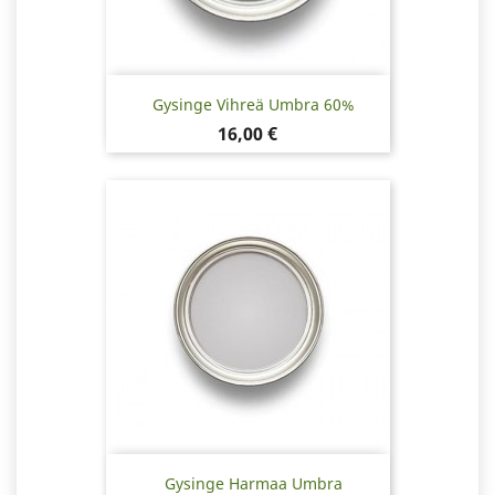
Gysinge Vihreä Umbra 60%
Hinta
16,00 €
Gysinge Harmaa Umbra