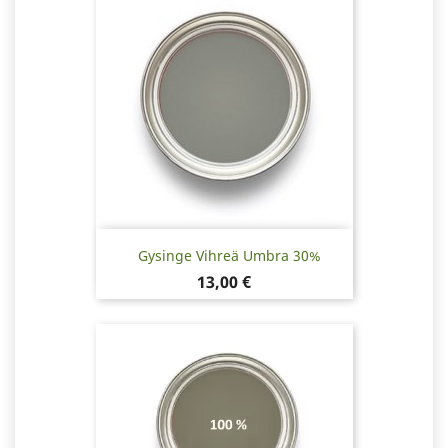
Gysinge Vihreä Umbra 30%
Hinta
13,00 €