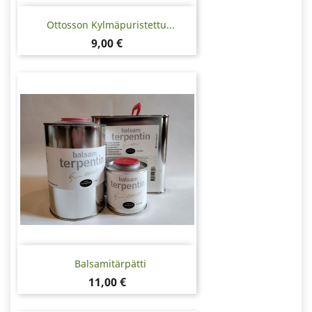
Ottosson Kylmäpuristettu...
Hinta
9,00 €
Balsamitärpätti
Hinta
11,00 €