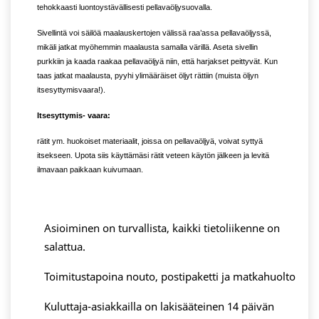
tehokkaasti luontoystävällisesti pellavaöljysuovalla.
Sivellintä voi säilöä maalauskertojen välissä raa’assa pellavaöljyssä,
mikäli jatkat myöhemmin maalausta samalla värillä. Aseta sivellin
purkkiin ja kaada raakaa pellavaöljyä niin, että harjakset peittyvät. Kun
taas jatkat maalausta, pyyhi ylimääräiset öljyt rättiin (muista öljyn
itsesyttymisvaara!).
Itsesyttymis- vaara:
rätit ym. huokoiset materiaalit, joissa on pellavaöljyä, voivat syttyä
itsekseen. Upota siis käyttämäsi rätit veteen käytön jälkeen ja levitä
ilmavaan paikkaan kuivumaan.
Asioiminen on turvallista, kaikki tietoliikenne on
salattua.
Toimitustapoina nouto, postipaketti ja matkahuolto
Kuluttaja-asiakkailla on lakisääteinen 14 päivän