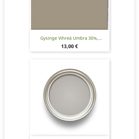
Gysinge Vihreä Umbra 30%,...
Hinta
13,00 €