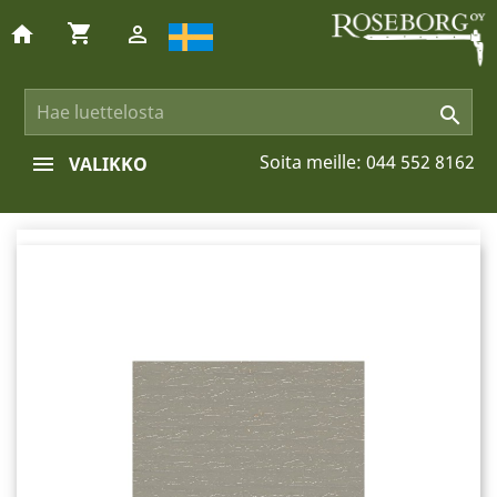
shopping_cart
home


Soita meille:
044 552 8162
VALIKKO