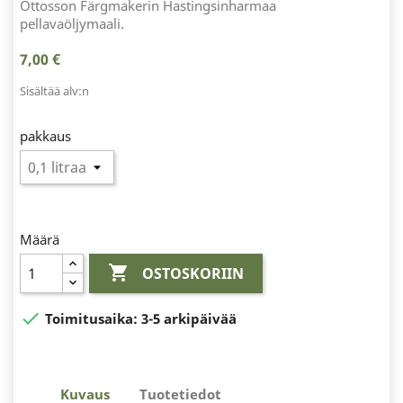
Ottosson Färgmakerin Hastingsinharmaa
pellavaöljymaali.
7,00 €
Sisältää alv:n
pakkaus
Määrä

OSTOSKORIIN

Toimitusaika:
3-5 arkipäivää
Kuvaus
Tuotetiedot