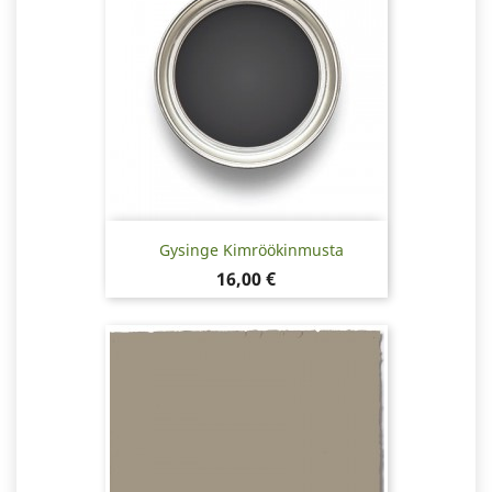
Gysinge Kimröökinmusta
Hinta
16,00 €