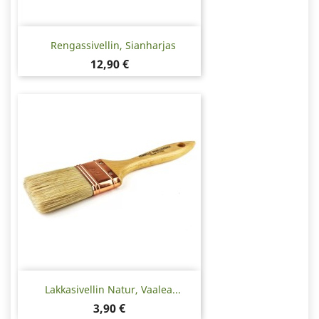
Rengassivellin, Sianharjas
Hinta
12,90 €
Lakkasivellin Natur, Vaalea...
Hinta
3,90 €