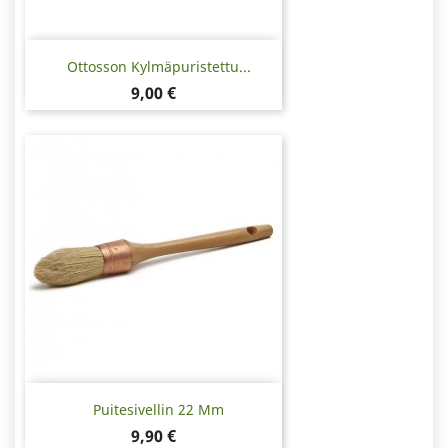
Ottosson Kylmäpuristettu...
Hinta
9,00 €
Puitesivellin 22 Mm
Hinta
9,90 €