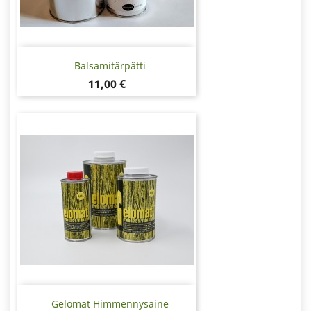
Balsamitärpätti
Hinta
11,00 €
Gelomat Himmennysaine