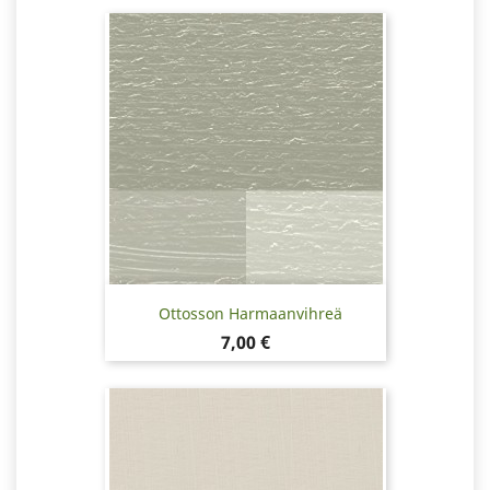
Ottosson Harmaanvihreä
Hinta
7,00 €