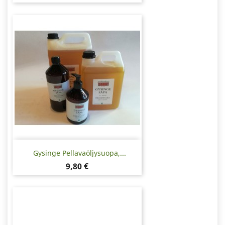
Gysinge Pellavaöljysuopa,...
Hinta
9,80 €