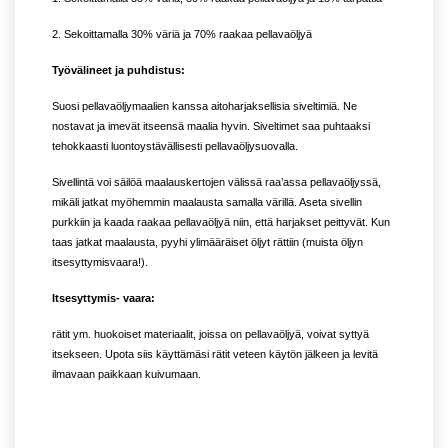
2. Sekoittamalla 30% väriä ja 70% raakaa pellavaöljyä
Työvälineet ja puhdistus:
Suosi pellavaöljymaalien kanssa aitoharjaksellisia siveltimiä. Ne
nostavat ja imevät itseensä maalia hyvin. Siveltimet saa puhtaaksi
tehokkaasti luontoystävällisesti pellavaöljysuovalla.
Sivellintä voi säilöä maalauskertojen välissä raa’assa pellavaöljyssä,
mikäli jatkat myöhemmin maalausta samalla värillä. Aseta sivellin
purkkiin ja kaada raakaa pellavaöljyä niin, että harjakset peittyvät. Kun
taas jatkat maalausta, pyyhi ylimääräiset öljyt rättiin (muista öljyn
itsesyttymisvaara!).
Itsesyttymis- vaara:
rätit ym. huokoiset materiaalit, joissa on pellavaöljyä, voivat syttyä
itsekseen. Upota siis käyttämäsi rätit veteen käytön jälkeen ja levitä
ilmavaan paikkaan kuivumaan.