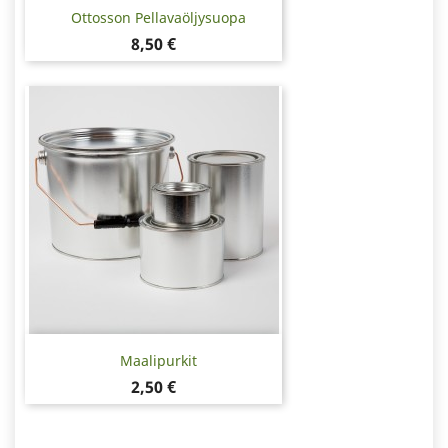
Ottosson Pellavaöljysuopa
Hinta
8,50 €
Maalipurkit
Hinta
2,50 €