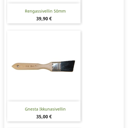
Rengassivellin 50mm
Hinta
39,90 €
Gnesta Ikkunasivellin
Hinta
35,00 €