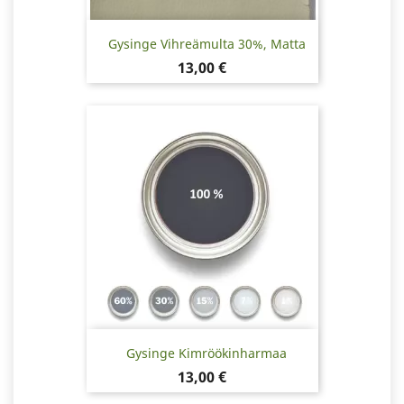
Gysinge Vihreämulta 30%, Matta
Hinta
13,00 €
Gysinge Kimröökinharmaa
Hinta
13,00 €