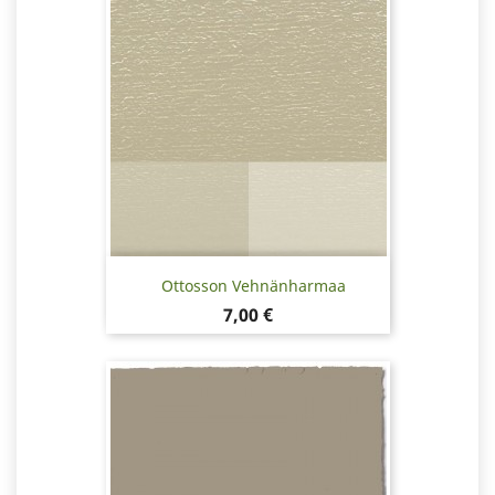
Ottosson Vehnänharmaa
Hinta
7,00 €