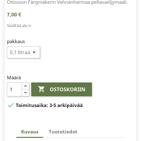
Ottosson Färgmakerin Vehnänharmaa pellavaöljymaali.
7,00 €
Sisältää alv:n
pakkaus
Määrä

OSTOSKORIIN

Toimitusaika:
3-5 arkipäivää
Kuvaus
Tuotetiedot