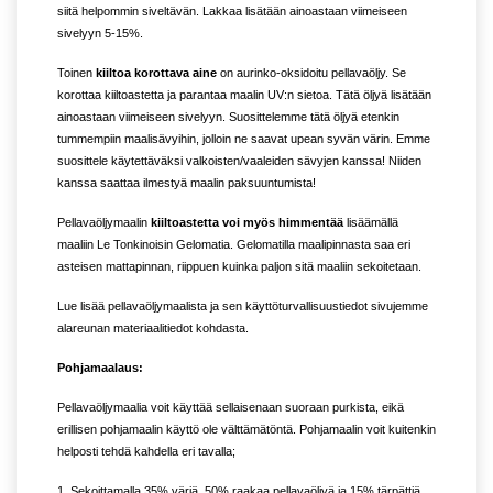
siitä helpommin siveltävän. Lakkaa lisätään ainoastaan viimeiseen
sivelyyn 5-15%.
Toinen
kiiltoa korottava aine
on aurinko-oksidoitu pellavaöljy. Se
korottaa kiiltoastetta ja parantaa maalin UV:n sietoa. Tätä öljyä lisätään
ainoastaan viimeiseen sivelyyn. Suosittelemme tätä öljyä etenkin
tummempiin maalisävyihin, jolloin ne saavat upean syvän värin. Emme
suosittele käytettäväksi valkoisten/vaaleiden sävyjen kanssa! Niiden
kanssa saattaa ilmestyä maalin paksuuntumista!
Pellavaöljymaalin
kiiltoastetta voi myös himmentää
lisäämällä
maaliin Le Tonkinoisin Gelomatia. Gelomatilla maalipinnasta saa eri
asteisen mattapinnan, riippuen kuinka paljon sitä maaliin sekoitetaan.
Lue lisää pellavaöljymaalista ja sen käyttöturvallisuustiedot sivujemme
alareunan materiaalitiedot kohdasta.
Pohjamaalaus:
Pellavaöljymaalia voit käyttää sellaisenaan suoraan purkista, eikä
erillisen pohjamaalin käyttö ole välttämätöntä. Pohjamaalin voit kuitenkin
helposti tehdä kahdella eri tavalla;
1. Sekoittamalla 35% väriä, 50% raakaa pellavaöljyä ja 15% tärpättiä