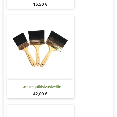
Hinta
15,50 €
Gnesta Julkisivusivellin
Hinta
42,00 €