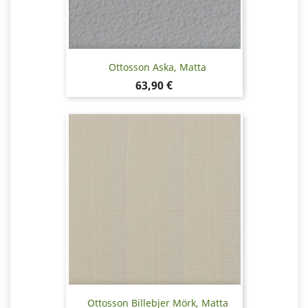
Ottosson Aska, Matta
Hinta
63,90 €
Ottosson Billebjer Mörk, Matta