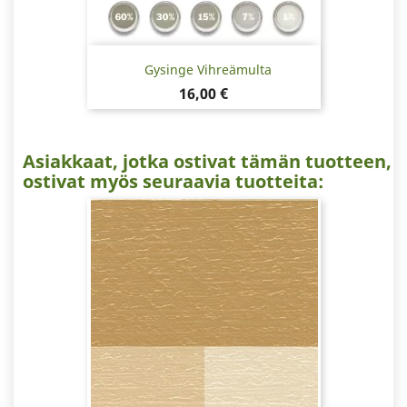
Gysinge Vihreämulta
Hinta
16,00 €
Asiakkaat, jotka ostivat tämän tuotteen,
ostivat myös seuraavia tuotteita: