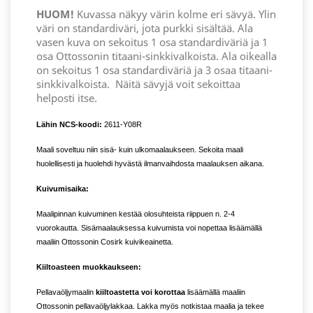
HUOM!
Kuvassa näkyy värin kolme eri sävyä. Ylin
väri on standardiväri, jota purkki sisältää. Ala
vasen kuva on sekoitus 1 osa standardiväriä ja 1
osa Ottossonin titaani-sinkkivalkoista. Ala oikealla
on sekoitus 1 osa standardiväriä ja 3 osaa titaani-
sinkkivalkoista.
Näitä sävyjä voit sekoittaa
helposti itse.
Lähin NCS-koodi:
2611-Y08R
Maali soveltuu niin sisä- kuin ulkomaalaukseen. Sekoita maali
huolellisesti ja huolehdi hyvästä ilmanvaihdosta maalauksen aikana.
Kuivumisaika:
Maalipinnan kuivuminen kestää olosuhteista riippuen n. 2-4
vuorokautta. Sisämaalauksessa kuivumista voi nopettaa lisäämällä
maaliin Ottossonin Cosirk kuivikeainetta.
Kiiltoasteen muokkaukseen:
Pellavaöljymaalin
kiiltoastetta voi korottaa
lisäämällä maaliin
Ottossonin pellavaöljylakkaa. Lakka myös notkistaa maalia ja tekee