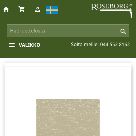
shopping_cart
home


Soita meille:
044 552 8162
VALIKKO