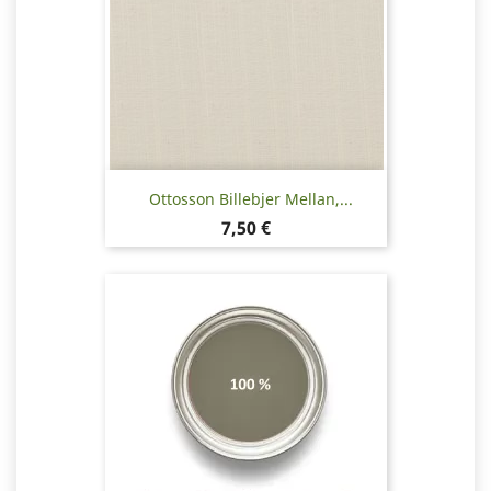
Ottosson Billebjer Mellan,...
Hinta
7,50 €