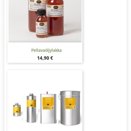
Pellavaöljylakka
Hinta
14,90 €