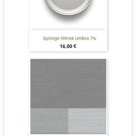
Gysinge Vihreä Umbra 7%
Hinta
16,00 €