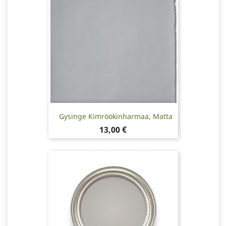
Gysinge Kimröökinharmaa, Matta
Hinta
13,00 €