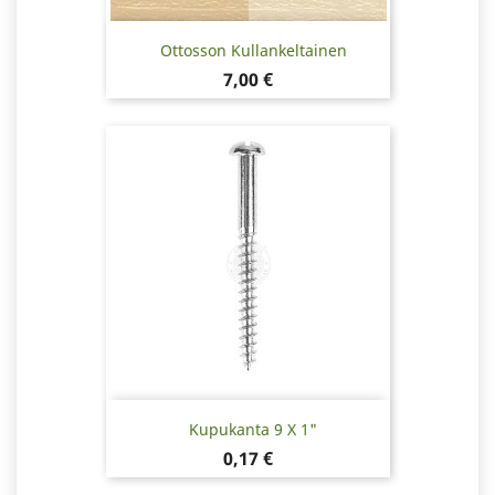
Ottosson Kullankeltainen
Hinta
7,00 €
Kupukanta 9 X 1"
Hinta
0,17 €