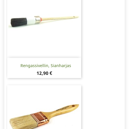
Rengassivellin, Sianharjas
Hinta
12,90 €