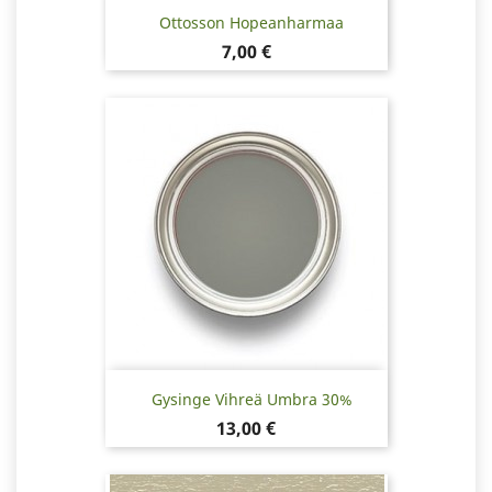
Ottosson Hopeanharmaa
Hinta
7,00 €
Gysinge Vihreä Umbra 30%
Hinta
13,00 €