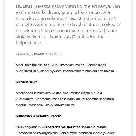
HUOM!
Kuvassa näkyy värin kolme eri sävyä. Ylin
väri on standardiväri, jota purkki sisältää. Ala
vasen kuva on sekoitus 1 osa standardiväriä ja 1
osa Ottossonin titaani-sinkkivalkoista. Ala oikealla
on sekoitus 1 osa standardiväriä ja 3 osaa titaani-
sinkkivalkoista.
Näitä sävyjä voit sekoittaa
helposti itse.
Lähin NCS-koodi:
3108-B75G
Maali soveltuu niin sisä- kuin ulkomaalaukseen. Sekoita maali
huolellisesti ja huolehdi hyvästä ilmanvaihdosta maalauksen aikana.
Kuivumisaika:
Maalipinnan kuivuminen kestää olosuhteista riippuen n. 2-4
vuorokautta. Sisämaalauksessa kuivumista voi nopettaa lisäämällä
maaliin Ottossonin Cosirk kuivikeainetta.
Kiiltoasteen muokkaukseen:
Pellavaöljymaalin
kiiltoastetta voi korottaa
lisäämällä maaliin
Ottossonin pellavaöljylakkaa. Lakka myös notkistaa maalia ja tekee