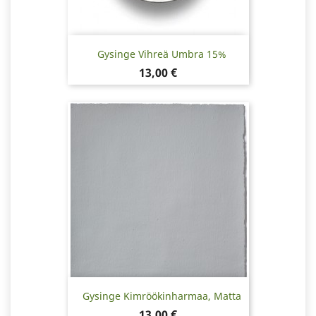
Gysinge Vihreä Umbra 15%
Hinta
13,00 €
Gysinge Kimröökinharmaa, Matta
Hinta
13,00 €