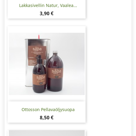
Lakkasivellin Natur, Vaalea...
Hinta
3,90 €
Ottosson Pellavaöljysuopa
Hinta
8,50 €