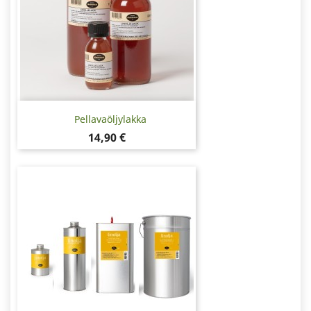
Pellavaöljylakka
Hinta
14,90 €