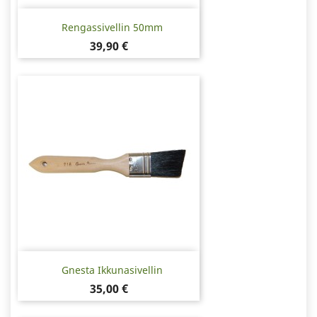
Rengassivellin 50mm
Hinta
39,90 €
Gnesta Ikkunasivellin
Hinta
35,00 €