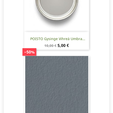
POISTO Gysinge Vihreä Umbra...
Normaalihinta
Hinta
5,00 €
10,00 €
−50%