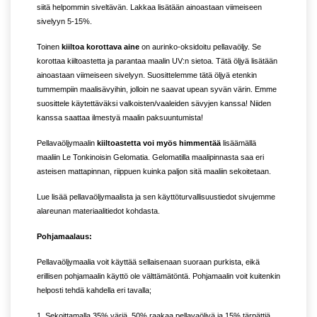
siitä helpommin siveltävän. Lakkaa lisätään ainoastaan viimeiseen
sivelyyn 5-15%.
Toinen
kiiltoa korottava aine
on aurinko-oksidoitu pellavaöljy. Se
korottaa kiiltoastetta ja parantaa maalin UV:n sietoa. Tätä öljyä lisätään
ainoastaan viimeiseen sivelyyn. Suosittelemme tätä öljyä etenkin
tummempiin maalisävyihin, jolloin ne saavat upean syvän värin. Emme
suosittele käytettäväksi valkoisten/vaaleiden sävyjen kanssa! Niiden
kanssa saattaa ilmestyä maalin paksuuntumista!
Pellavaöljymaalin
kiiltoastetta voi myös himmentää
lisäämällä
maaliin Le Tonkinoisin Gelomatia. Gelomatilla maalipinnasta saa eri
asteisen mattapinnan, riippuen kuinka paljon sitä maaliin sekoitetaan.
Lue lisää pellavaöljymaalista ja sen käyttöturvallisuustiedot sivujemme
alareunan materiaalitiedot kohdasta.
Pohjamaalaus:
Pellavaöljymaalia voit käyttää sellaisenaan suoraan purkista, eikä
erillisen pohjamaalin käyttö ole välttämätöntä. Pohjamaalin voit kuitenkin
helposti tehdä kahdella eri tavalla;
1. Sekoittamalla 35% väriä, 50% raakaa pellavaöljyä ja 15% tärpättiä