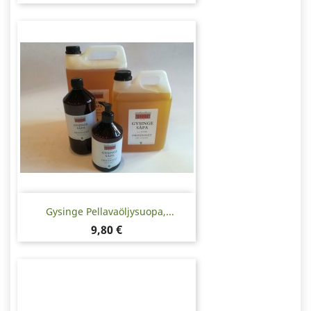
Gysinge Pellavaöljysuopa,...
Hinta
9,80 €