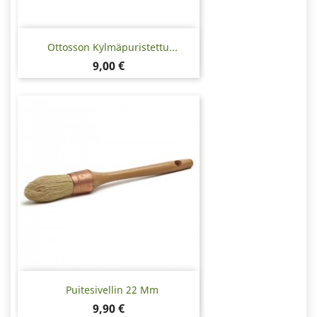
Ottosson Kylmäpuristettu...
Hinta
9,00 €
Puitesivellin 22 Mm
Hinta
9,90 €