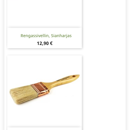
Rengassivellin, Sianharjas
Hinta
12,90 €