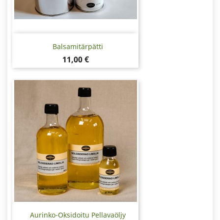
Balsamitärpätti
Hinta
11,00 €
Aurinko-Oksidoitu Pellavaöljy