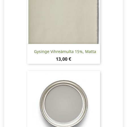
Gysinge Vihreämulta 15%, Matta
Hinta
13,00 €