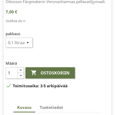
Ottosson Färgmakerin Veronanharmaa pellavaöljymaali.
7,00 €
Sisältää alv:n
pakkaus
Määrä

OSTOSKORIIN

Toimitusaika:
3-5 arkipäivää
Kuvaus
Tuotetiedot