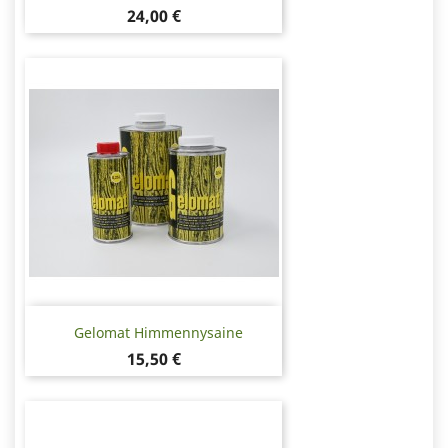
Hinta
24,00 €
Gelomat Himmennysaine
Hinta
15,50 €