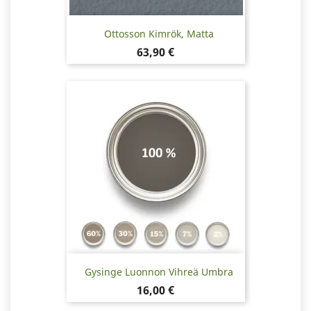
Ottosson Kimrök, Matta
Hinta
63,90 €
Gysinge Luonnon Vihreä Umbra
Hinta
16,00 €