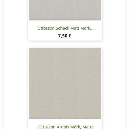
Ottosson Schack Matt Mörk,...
Hinta
7,50 €
Ottosson Ardois Mörk, Matta