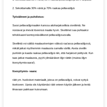
2. Sekoittamalla 30% väriä ja 70% raakaa pellavaöljyä
Työvälineet ja puhdistus:
Suosi pellavaöljymaalien kanssa aitoharjaksellisia siveltimiä. Ne
nostavat ja imevät itseensä maalia hyvin. Siveltimet saa puhtaaksi
tehokkaasti luontoystävällisesti pellavaöljysuovalla.
Sivellintä voi säilöä maalauskertojen välissä raa’assa pellavaöljyssä,
mikäli jatkat myöhemmin maalausta samalla värillä. Aseta sivellin
purkkiin ja kaada raakaa pellavaöljyä niin, että harjakset peittyvät. Kun
taas jatkat maalausta, pyyhi ylimääräiset öljyt rättiin (muista öljyn
itsesyttymisvaara!).
Itsesyttymis- vaara:
rätit ym. huokoiset materiaalit, joissa on pellavaöljyä, voivat syttyä
itsekseen. Upota siis käyttämäsi rätit veteen käytön jälkeen ja levitä
ilmavaan paikkaan kuivumaan.