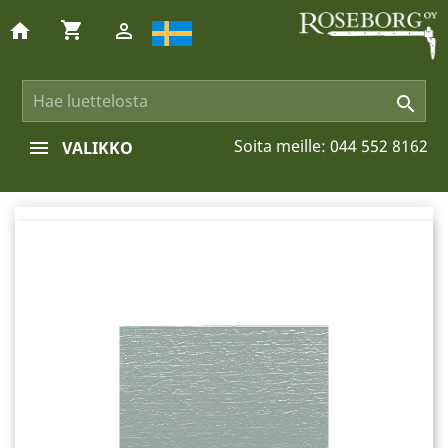
shopping_cart
home


Soita meille:
044 552 8162
VALIKKO