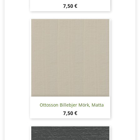
Hinta
7,50 €
Ottosson Billebjer Mörk, Matta
Hinta
7,50 €