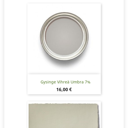
Gysinge Vihreä Umbra 7%
Hinta
16,00 €