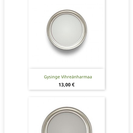
Gysinge Vihreänharmaa
Hinta
13,00 €