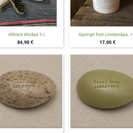
Snabbvy
Snabbvy


Allbäck Vitsåpa 5 L
Gysinge Fast Linoljesåpa, 1
Pris
Pris
84,90 €
17,00 €