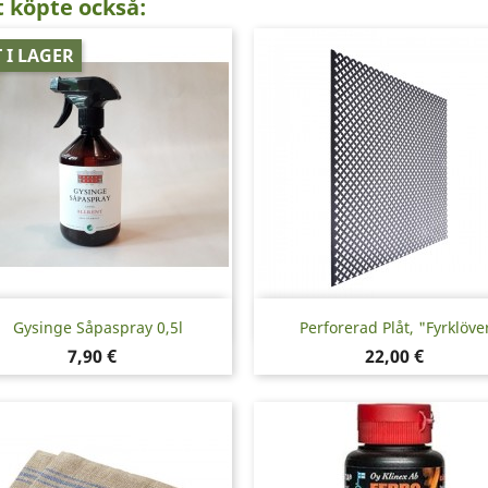
 köpte också:
 I LAGER
Snabbvy
Snabbvy


Gysinge Såpaspray 0,5l
Perforerad Plåt, "Fyrklöve
Pris
Pris
7,90 €
22,00 €