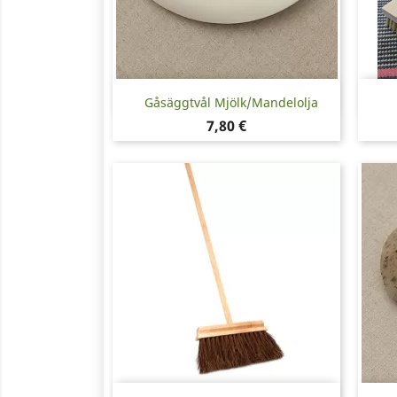
Snabbvy

Gåsäggtvål Mjölk/mandelolja
Pris
7,80 €