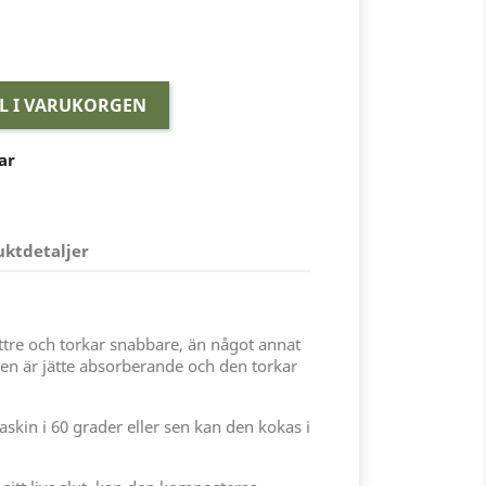
LL I VARUKORGEN
ar
uktdetaljer
ttre och torkar snabbare, än något annat
nnen är jätte absorberande och den torkar
askin i 60 grader eller sen kan den kokas i