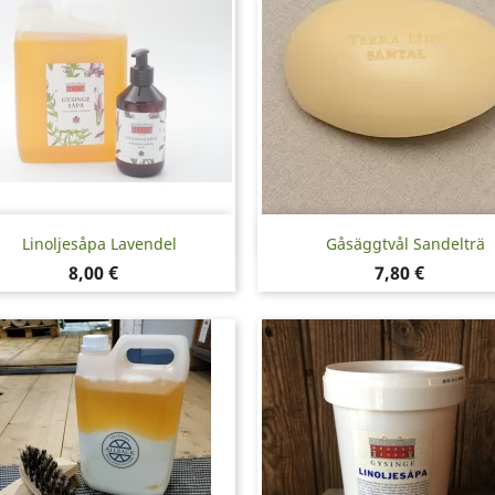
Snabbvy
Snabbvy


Linoljesåpa Lavendel
Gåsäggtvål Sandelträ
Pris
Pris
8,00 €
7,80 €