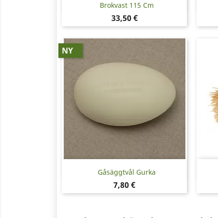
Snabbvy

Brokvast 115 Cm
Pris
33,50 €
NY
Snabbvy

Gåsäggtvål Gurka
Pris
7,80 €