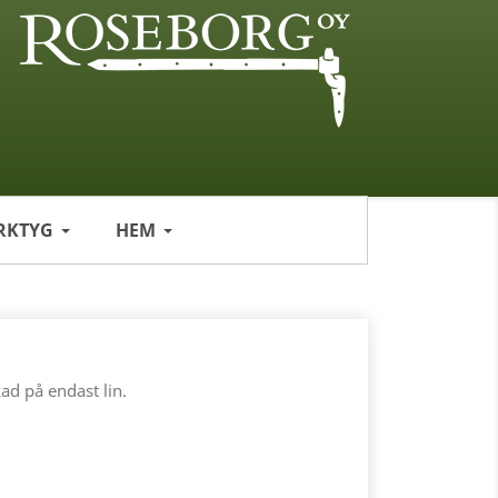
RKTYG
HEM
kad på endast lin.