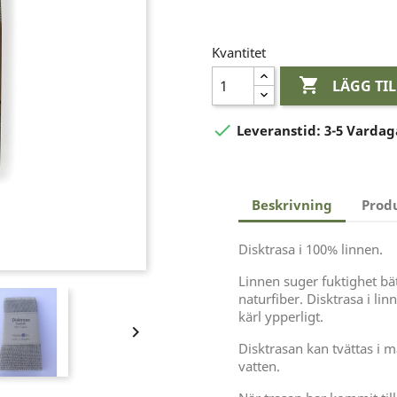
Kvantitet

LÄGG TI

Leveranstid:
3-5 Vardag
Beskrivning
Prod
Disktrasa i 100% linnen.
Linnen suger fuktighet bä
naturfiber. Disktrasa i li
kärl ypperligt.

Disktrasan kan tvättas i m
vatten.