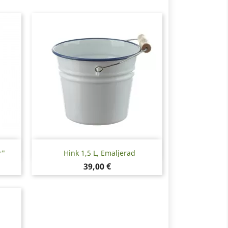
Snabbvy

r"
Hink 1,5 L, Emaljerad
Pris
39,00 €