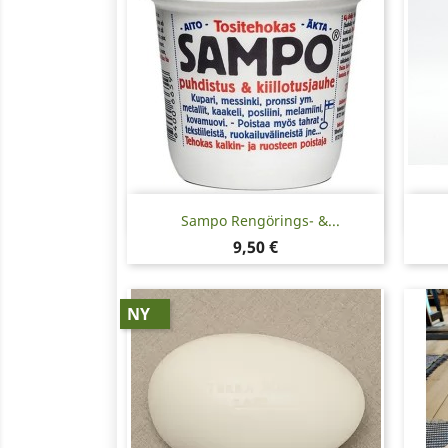
Snabbvy

Sampo Rengörings- &...
Pris
9,50 €
NY