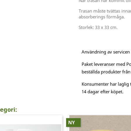
När trasan har kommit till
Trasan måste tvättas inna
absorberings förmåga.
Storlek: 33 x 33 cm.
Användning av servicen är
Paket leveranser med Po
beställda produkter från
Konsumenter har laglig t
14 dagar efter köpet.
egori:
NY