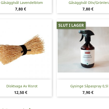
Snabbvy
Snabbvy


Gåsäggtvål Lavendelblom
Gåsäggtvål Oliv/grönler
Pris
Pris
7,80 €
7,80 €
SLUT I LAGER
Snabbvy
Snabbvy


Disktvaga Av Risrot
Gysinge Såpaspray 0,5l
Pris
Pris
12,50 €
7,90 €