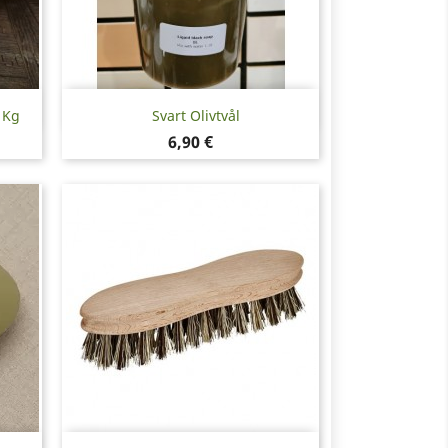
Snabbvy

 Kg
Svart Olivtvål
Pris
6,90 €