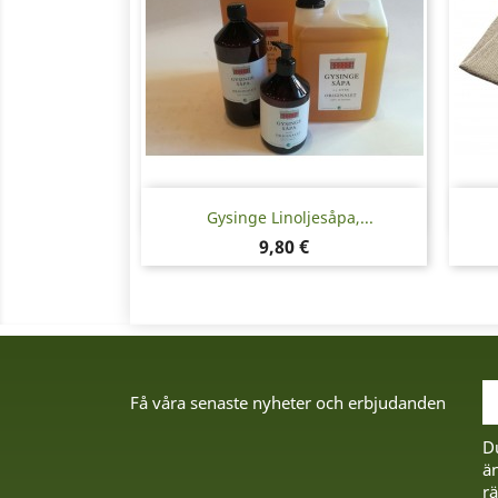
Snabbvy

Gysinge Linoljesåpa,...
Pris
9,80 €
Få våra senaste nyheter och erbjudanden
D
än
rä