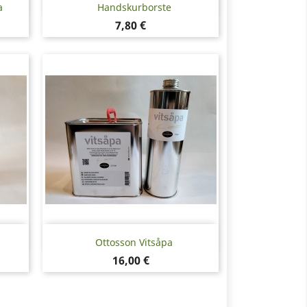
Snabbvy

a
Handskurborste
Pris
7,80 €
Snabbvy

Ottosson Vitsåpa
Pris
16,00 €