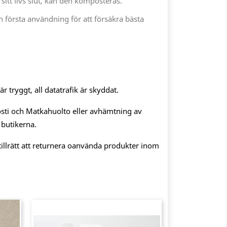
 sitt livs slut, kan den komposteras.
n första användning för att försäkra bästa
 tryggt, all datatrafik är skyddat.
sti och Matkahuolto eller avhämtning av
 butikerna.
illrätt att returnera oanvända produkter inom