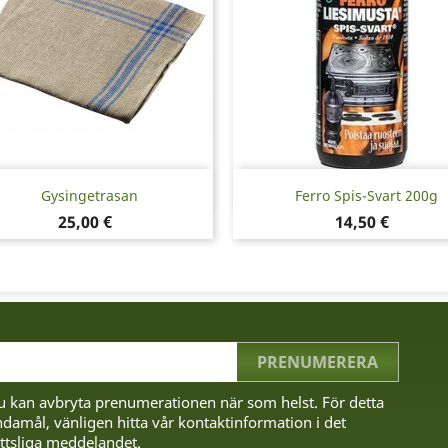
Snabbvy
Snabbvy


Gysingetrasan
Ferro Spis-Svart 200g
Pris
Pris
25,00 €
14,50 €
u kan avbryta prenumerationen när som helst. För detta
damål, vänligen hitta vår kontaktinformation i det
ttsliga meddelandet.