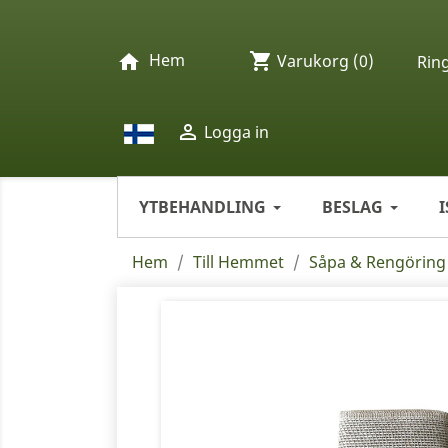
Hem
shopping_cart
home
Varukorg
(0)
Rin

Logga in
YTBEHANDLING
BESLAG
Hem
Till Hemmet
Såpa & Rengöring