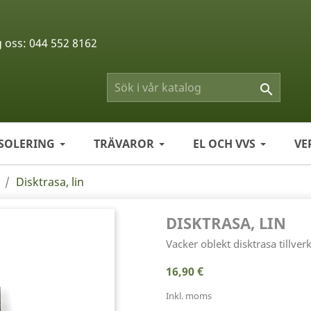
g oss:
044 552 8162

ISOLERING
TRÄVAROR
EL OCH VVS
VE
Disktrasa, lin
DISKTRASA, LIN
Vacker oblekt disktrasa tillver
16,90 €
Inkl. moms