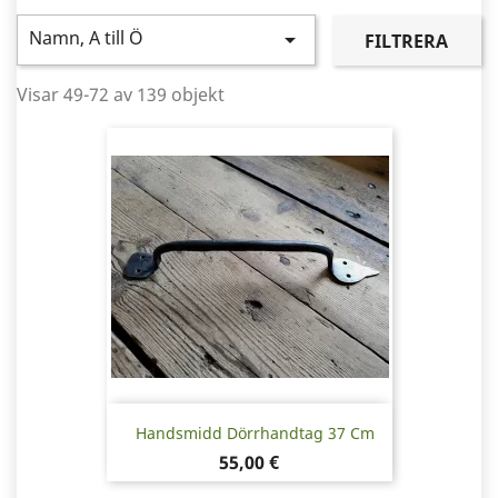
Namn, A till Ö

FILTRERA
Visar 49-72 av 139 objekt
Handsmidd Dörrhandtag 37 Cm
Pris
55,00 €