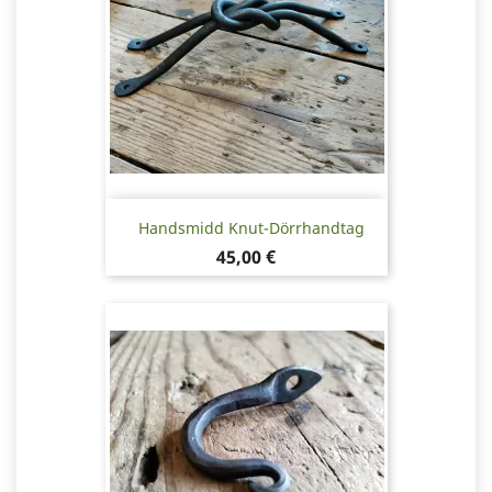
Handsmidd Knut-Dörrhandtag
Pris
45,00 €