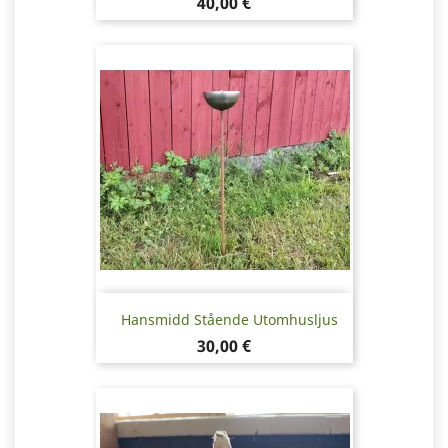
Pris
40,00 €
Hansmidd Stående Utomhusljus
Pris
30,00 €