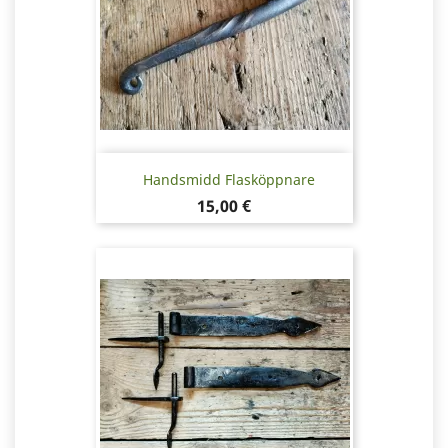
Handsmidd Flasköppnare
Pris
15,00 €