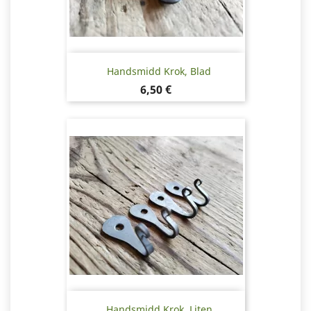
Handsmidd Krok, Blad
Pris
6,50 €
Handsmidd Krok, Liten