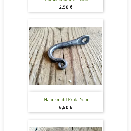
Pris
2,50 €
Handsmidd Krok, Rund
Pris
6,50 €