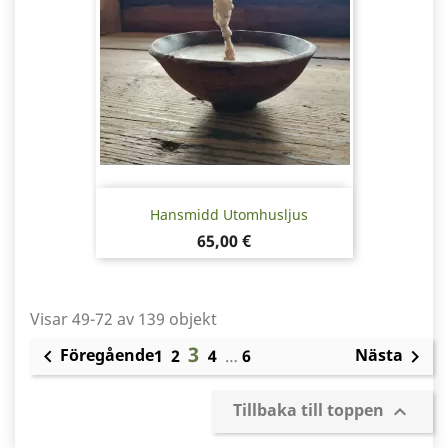
Hansmidd Utomhusljus
Pris
65,00 €
Visar 49-72 av 139 objekt
3
Föregående
Nästa

1
2
4
…
6

Tillbaka till toppen
