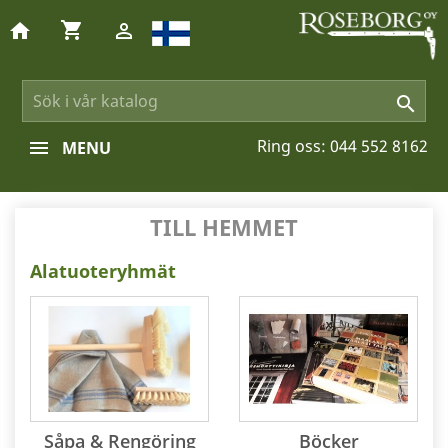
shopping_cart
home


Ring oss:
044 552 8162
MENU
TILL HEMMET
Alatuoteryhmät
Såpa & Rengöring
Böcker