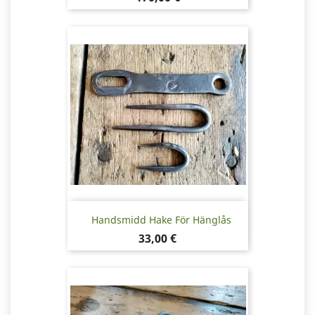
Handsmidd Hake För Hänglås
Pris
33,00 €