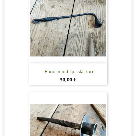
Handsmidd Ljussläckare
Pris
30,00 €