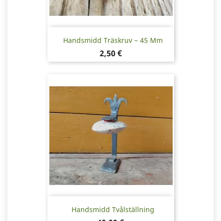
Handsmidd Träskruv ~ 45 Mm
Pris
2,50 €
Handsmidd Tvålställning