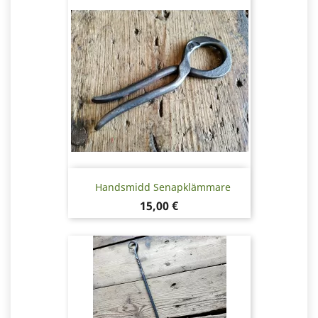
Handsmidd Senapklämmare
Pris
15,00 €