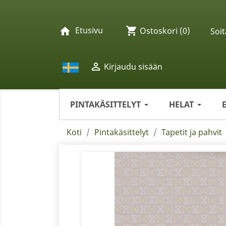
Etusivu
shopping_cart
home
Ostoskori
(0)
Soit

Kirjaudu sisään
PINTAKÄSITTELYT
HELAT
Koti
Pintakäsittelyt
Tapetit ja pahvit