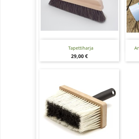
Pikakatselu

Tapettiharja
An
Hinta
29,00 €