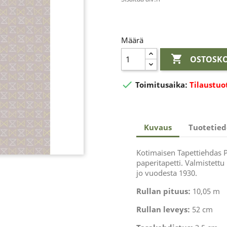
Määrä

OSTOSKO

Toimitusaika:
Tilaustuo
Kuvaus
Tuotetied
Kotimaisen Tapettiehdas P
paperitapetti. Valmistettu
jo vuodesta 1930.
Rullan pituus:
10,05 m
Rullan leveys:
52 cm