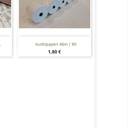
Pikakatselu

.
Kuittipaperi 40m / Rll
Hinta
1,80 €