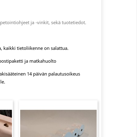
apetointiohjeet ja -vinkit, sekä tuotetiedot.
, kaikki tietoliikenne on salattua.
postipaketti ja matkahuolto
 lakisääteinen 14 päivän palautusoikeus
le.