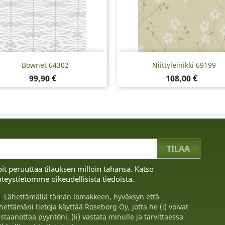
Pikakatselu
Pikakatselu


Bownet 64302
Niittyleinikki 69199
Hinta
Hinta
99,90 €
108,00 €
it peruuttaa tilauksen milloin tahansa. Katso
teystietomme oikeudellisista tiedoista.
Lähettämällä tämän lomakkeen, hyväksyn että
hettämäni tietoja käyttää Roseborg Oy, jotta he (i) voivat
staanottaa pyyntöni, (ii) vastata minulle ja tarvittaessa