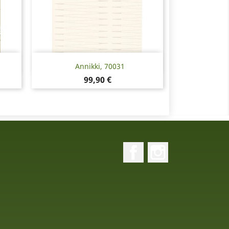
Pikakatselu

Annikki, 70031
Hinta
99,90 €
Facebook
Instagram