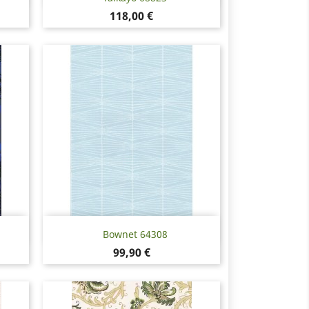
Hinta
118,00 €
Pikakatselu

Bownet 64308
Hinta
99,90 €