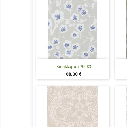
Pikakatselu

Kirsikkapuu 70083
Hinta
108,00 €