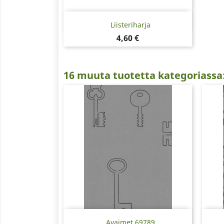
Pikakatselu

Liisteriharja
Hinta
4,60 €
16 muuta tuotetta kategoriassa
Pikakatselu

Avaimet 69789