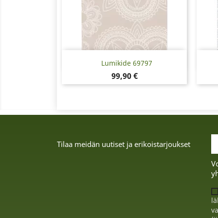
Pikakatselu

Lumikide 69797
Hinta
99,90 €
Tilaa meidän uutiset ja erikoistarjoukset
Vo
yh
lä
va