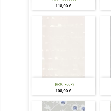
Hinta
118,00 €
Pikakatselu

Juolu 70079
Hinta
108,00 €