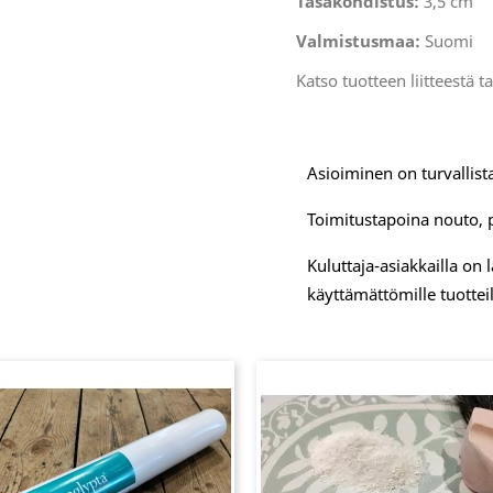
Tasakohdistus:
3,5 cm
Valmistusmaa:
Suomi
Katso tuotteen liitteestä t
Asioiminen on turvallista
Toimitustapoina nouto, 
Kuluttaja-asiakkailla on
käyttämättömille tuotteil