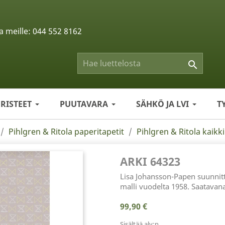
a meille:
044 552 8162

ERISTEET
PUUTAVARA
SÄHKÖ JA LVI
T
Pihlgren & Ritola paperitapetit
Pihlgren & Ritola kaikki
ARKI 64323
Lisa Johansson-Papen suunnitt
malli vuodelta 1958. Saatavan
99,90 €
Sisältää alv:n