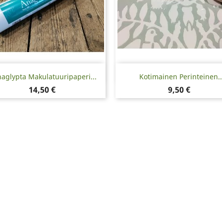
Pikakatselu
Pikakatselu


aglypta Makulatuuripaperi...
Kotimainen Perinteinen..
Hinta
Hinta
14,50 €
9,50 €