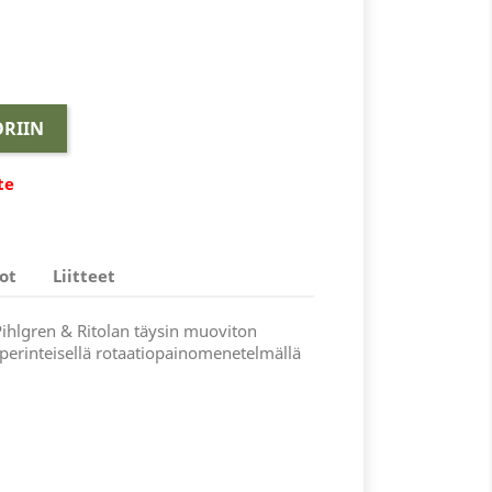
RIIN
te
ot
Liitteet
ihlgren & Ritolan täysin muoviton
 perinteisellä rotaatiopainomenetelmällä