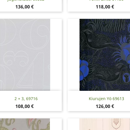
Hinta
Hinta
136,00 €
118,00 €
Pikakatselu
Pikakatselu


2 + 3, 69716
Kiurujen Yö 69613
Hinta
Hinta
108,00 €
126,00 €