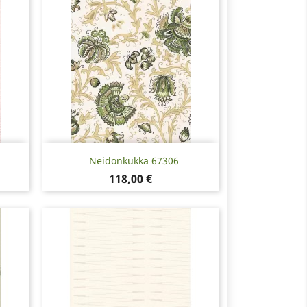
Pikakatselu

Neidonkukka 67306
Hinta
118,00 €