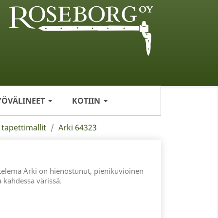
YÖVÄLINEET
KOTIIN
 tapettimallit
Arki 64323
elema Arki on hienostunut, pienikuvioinen
a kahdessa värissä.