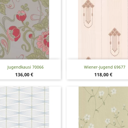
Pikakatselu
Pikakatselu


Jugendkausi 70066
Wiener-Jugend 69677
Hinta
Hinta
136,00 €
118,00 €