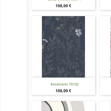
Hinta
108,00 €
Pikakatselu

Kesäniemi 70102
Hinta
108,00 €