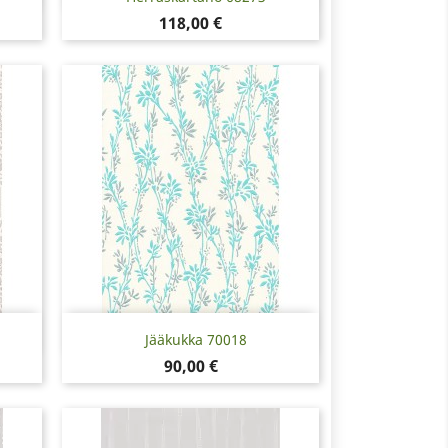
Hinta
118,00 €
Pikakatselu

Jääkukka 70018
Hinta
90,00 €