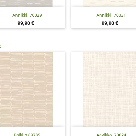
Pikakatselu
Pikakatselu


Annikki, 70029
Annikki, 70031
Hinta
Hinta
99,90 €
99,90 €
:
Pikakatselu
Pikakatselu


Poikilo 69785
Aavikko, 70024