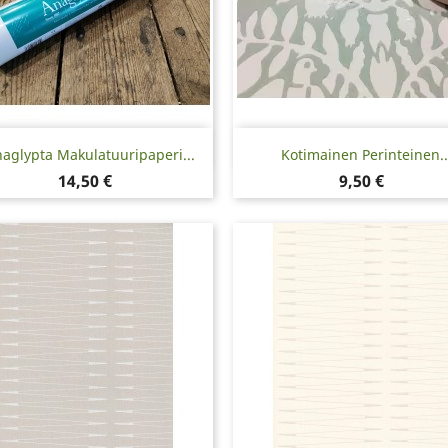
Pikakatselu
Pikakatselu


aglypta Makulatuuripaperi...
Kotimainen Perinteinen..
Hinta
Hinta
14,50 €
9,50 €