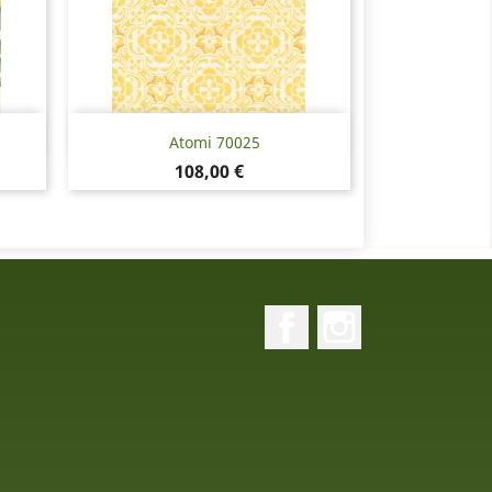
Pikakatselu

Atomi 70025
Hinta
108,00 €
Facebook
Instagram