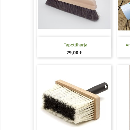
Pikakatselu

Tapettiharja
An
Hinta
29,00 €