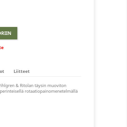
RIIN
te
ot
Liitteet
ihlgren & Ritolan täysin muoviton
 perinteisellä rotaatiopainomenetelmällä