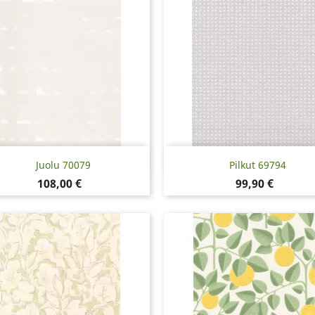
Pikakatselu
Pikakatselu


Juolu 70079
Pilkut 69794
Hinta
Hinta
108,00 €
99,90 €