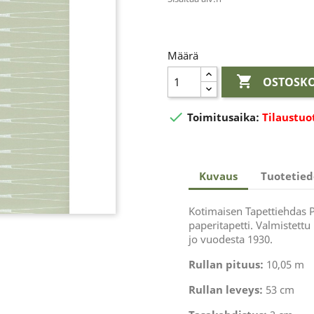
Määrä

OSTOSKO

Toimitusaika:
Tilaustuo
Kuvaus
Tuotetied
Kotimaisen Tapettiehdas P
paperitapetti. Valmistettu
jo vuodesta 1930.
Rullan pituus:
10,05 m
Rullan leveys:
53 cm