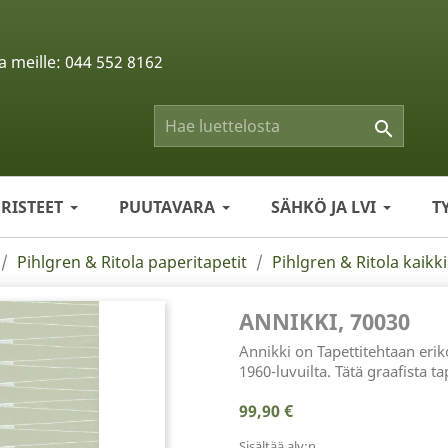
a meille:
044 552 8162

ERISTEET
PUUTAVARA
SÄHKÖ JA LVI
T
Pihlgren & Ritola paperitapetit
Pihlgren & Ritola kaikki
ANNIKKI, 70030
Annikki on Tapettitehtaan eriko
1960-luvuilta. Tätä graafista t
99,90 €
Sisältää alv:n