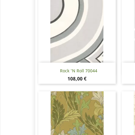
Pikakatselu

Rock 'N Roll 70044
Hinta
108,00 €