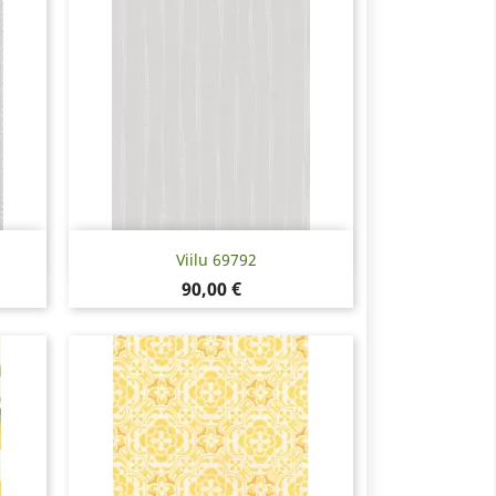
Pikakatselu

Viilu 69792
Hinta
90,00 €