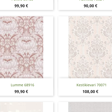
Hinta
Hinta
99,90 €
90,00 €
Pikakatselu
Pikakatselu


Lumme 68916
Kestikievari 70071
Hinta
Hinta
99,90 €
108,00 €