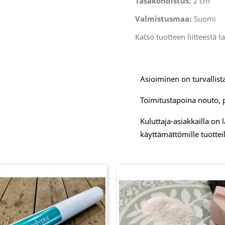
Tasakohdistus:
2 cm
Valmistusmaa:
Suomi
Katso tuotteen liitteestä t
Asioiminen on turvallista
Toimitustapoina nouto, 
Kuluttaja-asiakkailla on
käyttämättömille tuotteil