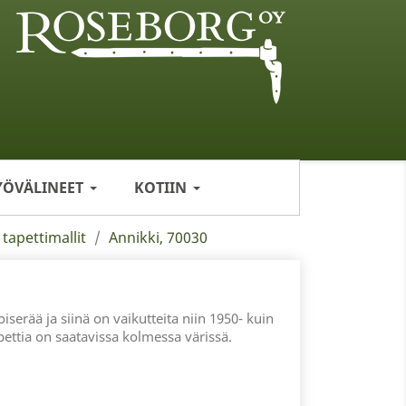
YÖVÄLINEET
KOTIIN
 tapettimallit
Annikki, 70030
iserää ja siinä on vaikutteita niin 1950- kuin
apettia on saatavissa kolmessa värissä.