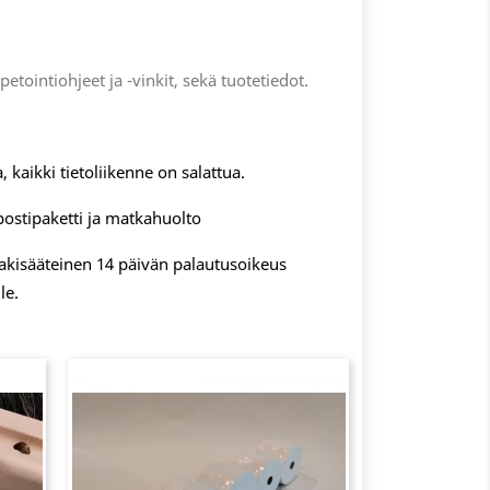
apetointiohjeet ja -vinkit, sekä tuotetiedot.
, kaikki tietoliikenne on salattua.
postipaketti ja matkahuolto
 lakisääteinen 14 päivän palautusoikeus
le.