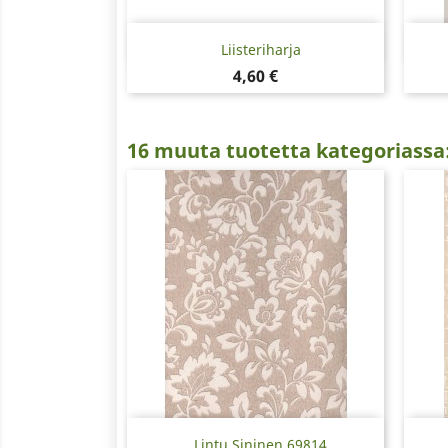
Pikakatselu

Liisteriharja
Hinta
4,60 €
16 muuta tuotetta kategoriassa
Pikakatselu

Lintu Sininen 69814