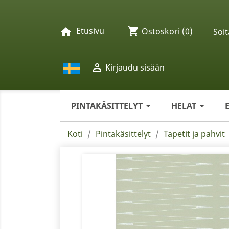
Etusivu
shopping_cart
home
Ostoskori
(0)
Soit

Kirjaudu sisään
PINTAKÄSITTELYT
HELAT
Koti
Pintakäsittelyt
Tapetit ja pahvit