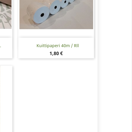
Pikakatselu

.
Kuittipaperi 40m / Rll
Hinta
1,80 €