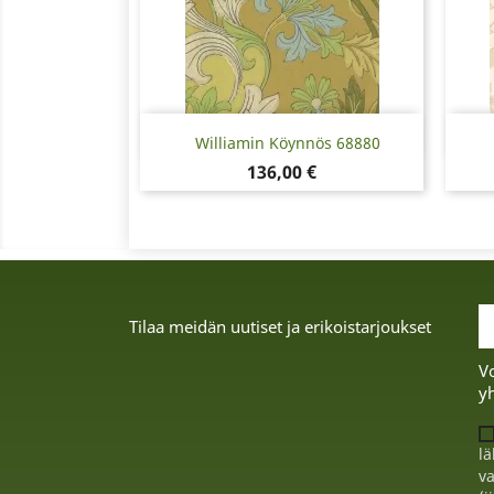
Pikakatselu

Williamin Köynnös 68880
Hinta
136,00 €
Tilaa meidän uutiset ja erikoistarjoukset
Vo
yh
lä
va