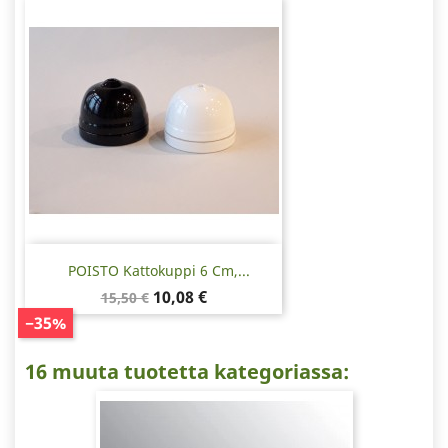
POISTO Kattokuppi 6 Cm,...
Normaalihinta
Hinta
10,08 €
15,50 €
−35%
16 muuta tuotetta kategoriassa: