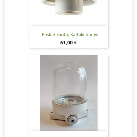
Posliinikanta, Kattokiinnitys
Hinta
61,00 €