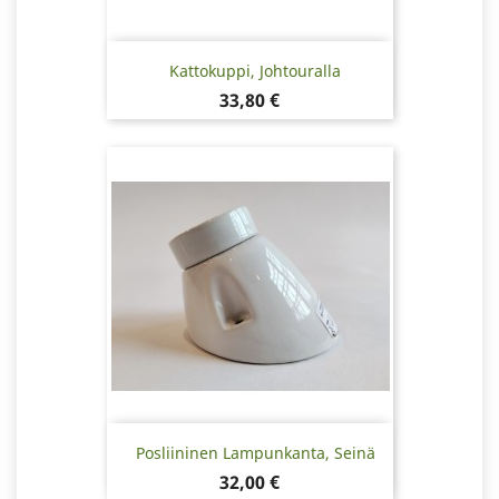
Kattokuppi, Johtouralla
Hinta
33,80 €
Posliininen Lampunkanta, Seinä
Hinta
32,00 €