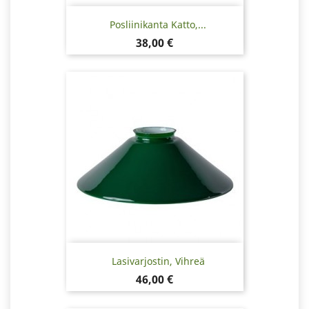
Posliinikanta Katto,...
Hinta
38,00 €
Lasivarjostin, Vihreä
Hinta
46,00 €