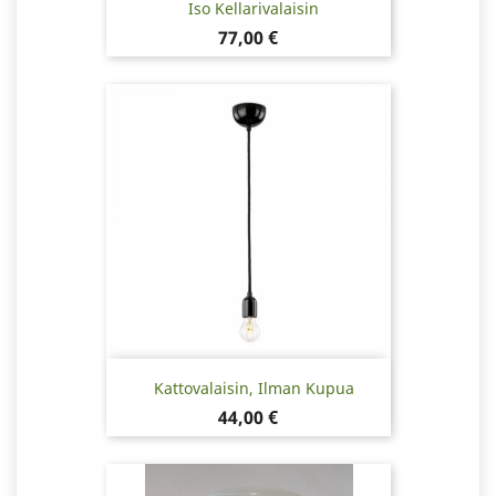
Iso Kellarivalaisin
Hinta
77,00 €
Kattovalaisin, Ilman Kupua
Hinta
44,00 €