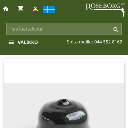
shopping_cart
home


Soita meille:
044 552 8162
VALIKKO