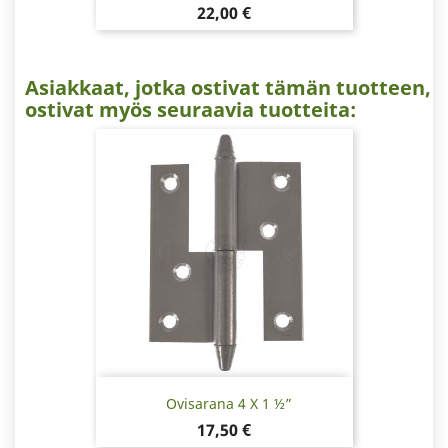
Hinta
22,00 €
Asiakkaat, jotka ostivat tämän tuotteen,
ostivat myös seuraavia tuotteita:
Ovisarana 4 X 1 ½”
Hinta
17,50 €