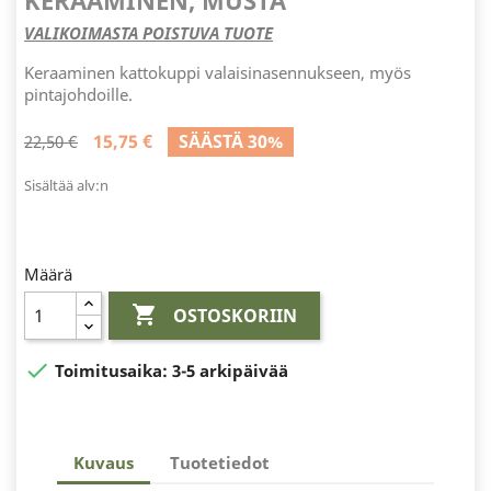
KERAAMINEN, MUSTA
VALIKOIMASTA POISTUVA TUOTE
Keraaminen kattokuppi valaisinasennukseen, myös
pintajohdoille.
15,75 €
SÄÄSTÄ 30%
22,50 €
Sisältää alv:n
Määrä

OSTOSKORIIN

Toimitusaika:
3-5 arkipäivää
Kuvaus
Tuotetiedot