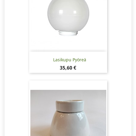
Lasikupu Pyöreä
Hinta
35,60 €