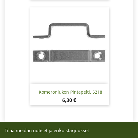
Komeronlukon Pintapelti, 5218
Hinta
6,30 €
Tilaa meidän uutiset ja erikoistarjoukset