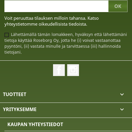
Voit peruuttaa tilauksen milloin tahansa. Katso
yhteystietomme oikeudellisista tiedoista.
Lähettämällä tämän lomakkeen, hyväksyn että lähettämäni
tietoja käyttää Roseborg Oy, jotta he (i) voivat vastaanottaa
pyyntöni, (ii) vastata minulle ja tarvittaessa (iii) hallinnoida
tietojani.
Facebook
Instagram
TUOTTEET

YRITYKSEMME

KAUPAN YHTEYSTIEDOT