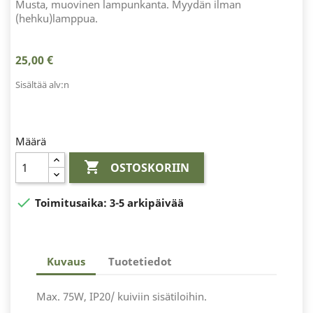
Musta, muovinen lampunkanta. Myydän ilman
(hehku)lamppua.
25,00 €
Sisältää alv:n
Määrä

OSTOSKORIIN

Toimitusaika:
3-5 arkipäivää
Kuvaus
Tuotetiedot
Max. 75W, IP20/ kuiviin sisätiloihin.