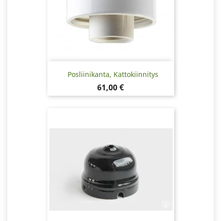
Posliinikanta, Kattokiinnitys
Hinta
61,00 €