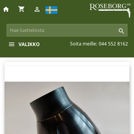
shopping_cart
home


Soita meille:
044 552 8162
VALIKKO