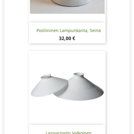
Posliininen Lampunkanta, Seinä
Hinta
32,00 €
Lasivarjostin Valkoinen