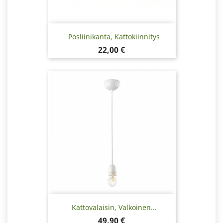
Posliinikanta, Kattokiinnitys
Hinta
22,00 €
Kattovalaisin, Valkoinen...
Hinta
49,90 €