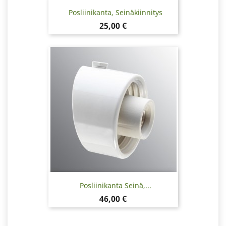
Posliinikanta, Seinäkiinnitys
Hinta
25,00 €
Posliinikanta Seinä,...
Hinta
46,00 €