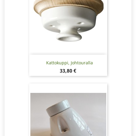
Kattokuppi, Johtouralla
Hinta
33,80 €