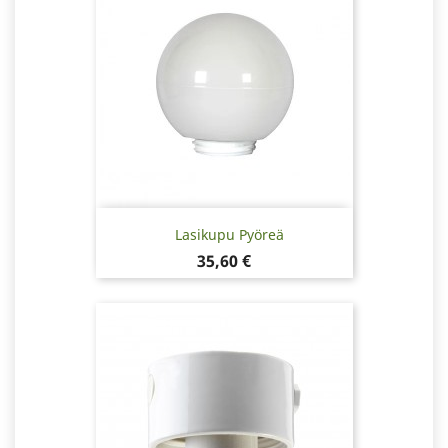
Lasikupu Pyöreä
Hinta
35,60 €