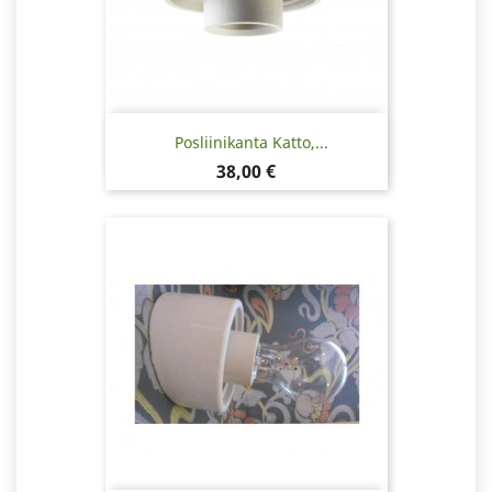
Posliinikanta Katto,...
Hinta
38,00 €