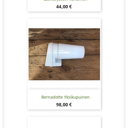
Hinta
44,00 €
Bernadotte Yksikupuinen
Hinta
98,00 €