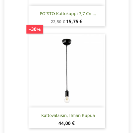
POISTO Kattokuppi 7,7 Cm...
Normaalihinta
Hinta
15,75 €
22,50 €
−30%
Kattovalaisin, Ilman Kupua
Hinta
44,00 €