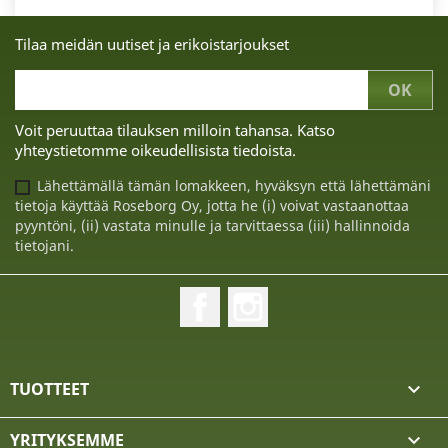
Tilaa meidän uutiset ja erikoistarjoukset
Voit peruuttaa tilauksen milloin tahansa. Katso
yhteystietomme oikeudellisista tiedoista.
Lähettämällä tämän lomakkeen, hyväksyn että lähettämäni
tietoja käyttää Roseborg Oy, jotta he (i) voivat vastaanottaa
pyyntöni, (ii) vastata minulle ja tarvittaessa (iii) hallinnoida
tietojani.
Facebook
Instagram
TUOTTEET

YRITYKSEMME
