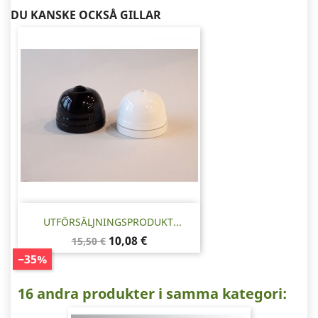
DU KANSKE OCKSÅ GILLAR
UTFÖRSÄLJNINGSPRODUKT...
Baspris
Pris
10,08 €
15,50 €
−35%
16 andra produkter i samma kategori: