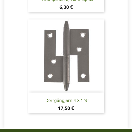
Pris
6,30 €
Dörrgångjärn 4 X 1 ½”
Pris
17,50 €