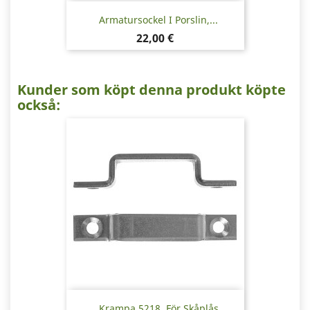
Armatursockel I Porslin,...
Pris
22,00 €
Kunder som köpt denna produkt köpte
också:
Krampa 5218, För Skåplås