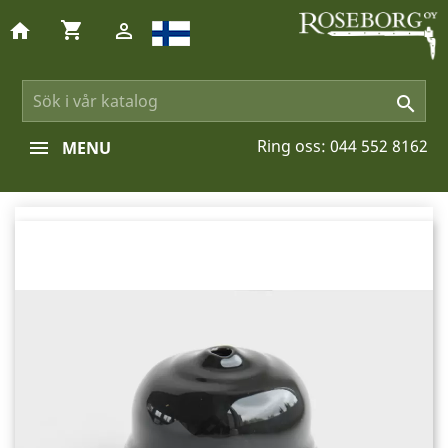
shopping_cart
home


Ring oss:
044 552 8162
MENU