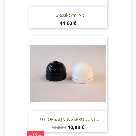
Glasskärm, Vit
Pris
44,00 €
UTFÖRSÄLJNINGSPRODUKT...
Baspris
Pris
10,08 €
15,50 €
−35%