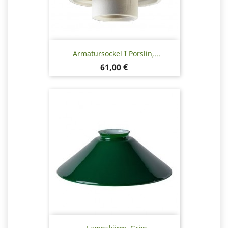
Armatursockel I Porslin,...
Pris
61,00 €