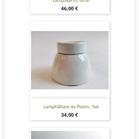
Lampskärm, Grön
Pris
46,00 €
Lamphållare Av Poslin, Tak
Pris
34,00 €