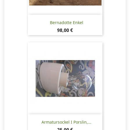
Bernadotte Enkel
Pris
98,00 €
Armatursockel I Porslin,...
Pris
25,00 €