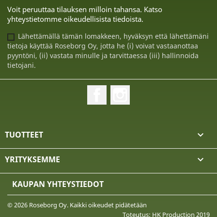
Voit peruuttaa tilauksen milloin tahansa. Katso
yhteystietomme oikeudellisista tiedoista.
Lähettämällä tämän lomakkeen, hyväksyn että lähettämäni
tietoja käyttää Roseborg Oy, jotta he (i) voivat vastaanottaa
pyyntöni, (ii) vastata minulle ja tarvittaessa (iii) hallinnoida
tietojani.
Facebook
Instagram
TUOTTEET

YRITYKSEMME

KAUPAN YHTEYSTIEDOT
© 2026 Roseborg Oy. Kaikki oikeudet pidätetään
Toteutus: HK Production 2019