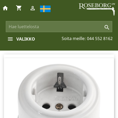
shopping_cart
home


Soita meille:
044 552 8162
VALIKKO