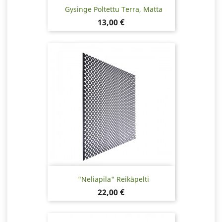
Gysinge Poltettu Terra, Matta
Hinta
13,00 €
"Neliapila" Reikäpelti
Hinta
22,00 €