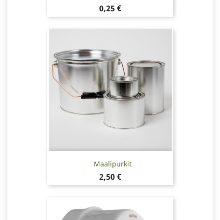
Hinta
0,25 €
Maalipurkit
Hinta
2,50 €