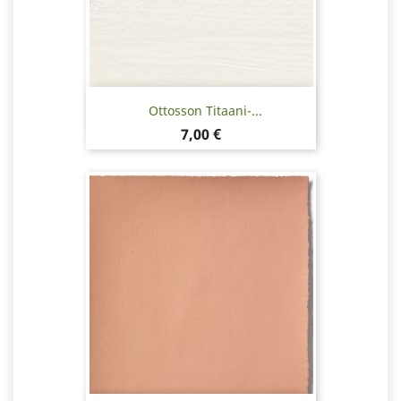
Ottosson Titaani-...
Hinta
7,00 €