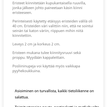
Eristeet kiinnitetään kupukantaisella ruuvilla,
jonka jälkeen johto paineetaan käsin kiinni
eristeeseen.
Perinteisesti käytetty etäisyys eristeiden välilä oli
40 cm. Eristeiden väri valittiin niin, että ne sointui
seinän tai katon väriin, riippuen mihin niitä
kiinnitettiin.
Leveys 2 cm ja korkeus 2 cm.
Eristeen mukana tulee kiinnitysruuvi sekä
proppu. Myydään kappaleittain.
Posliininupeja voi käyttää myös vaikkapa
pyyhekoukkuina.
Asioiminen on turvallista, kaikki tietoliikenne on
salattua.