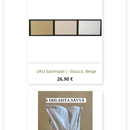
UKU Savimaali / -stucco, Beige
Hinta
26,90 €