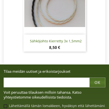
Sähköjohto Kierretty 3x 1,5mm2
Hinta
8,50 €
Tilaa meidän uutiset ja erikoistarjoukset
Voit peruuttaa tilauksen milloin tahansa. Katso
yhteystietomme oikeudellisista tiedoista.
Lähettämällä tämän lomakkeen, hyväksyn että lähettämäni