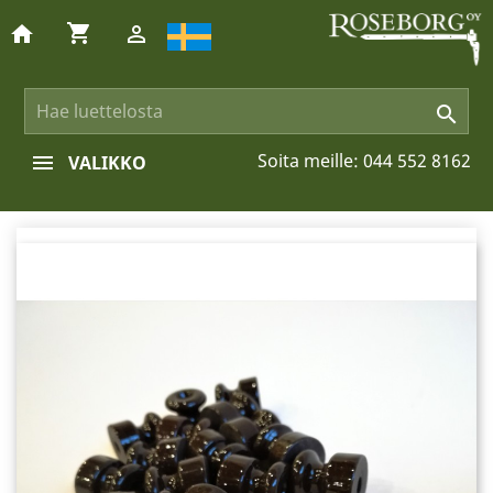
shopping_cart
home


Soita meille:
044 552 8162
VALIKKO