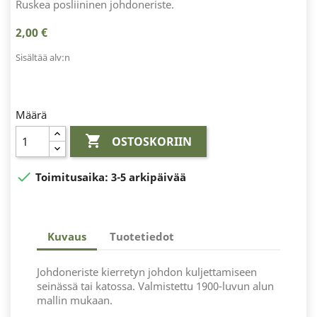
Ruskea posliininen johdoneriste.
2,00 €
Sisältää alv:n
Määrä

OSTOSKORIIN

Toimitusaika:
3-5 arkipäivää
Kuvaus
Tuotetiedot
Johdoneriste kierretyn johdon kuljettamiseen
seinässä tai katossa. Valmistettu 1900-luvun alun
mallin mukaan.