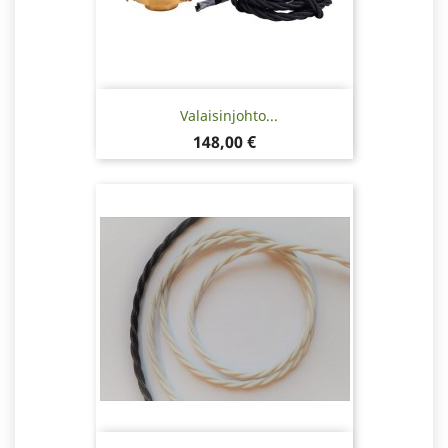
Valaisinjohto...
Hinta
148,00 €