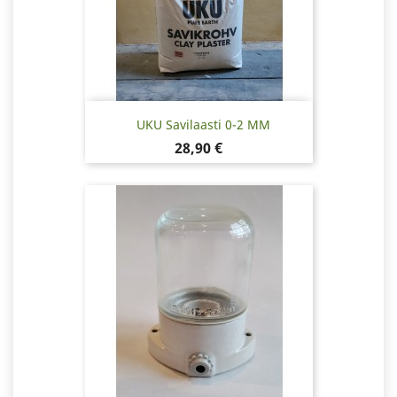
UKU Savilaasti 0-2 MM
Hinta
28,90 €