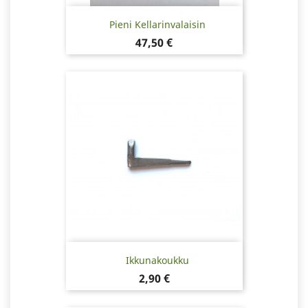
Pieni Kellarinvalaisin
Hinta
47,50 €
Ikkunakoukku
Hinta
2,90 €