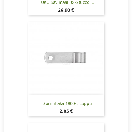
UKU Savimaali & -stucco,...
Hinta
26,90 €
Sormihaka 1800-L Loppu
Hinta
2,95 €