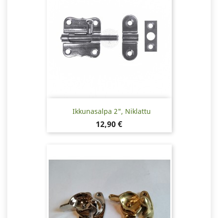
Ikkunasalpa 2", Niklattu
Hinta
12,90 €