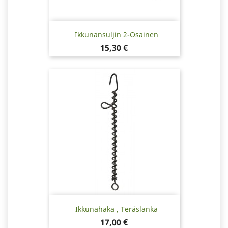
Ikkunansuljin 2-Osainen
Hinta
15,30 €
Ikkunahaka , Teräslanka
Hinta
17,00 €