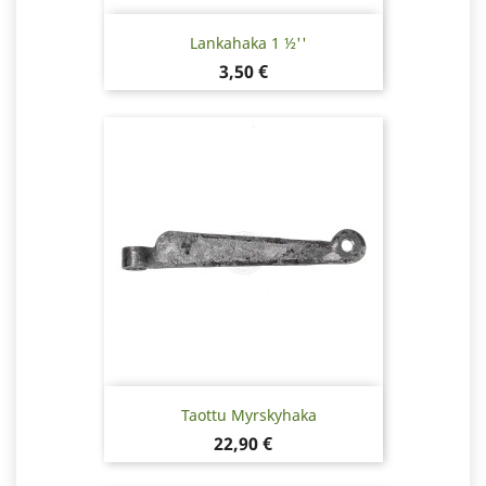
Lankahaka 1 ½''
Hinta
3,50 €
Taottu Myrskyhaka
Hinta
22,90 €