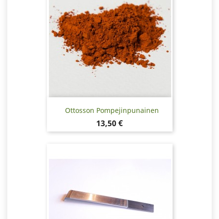
Ottosson Pompejinpunainen
Hinta
13,50 €