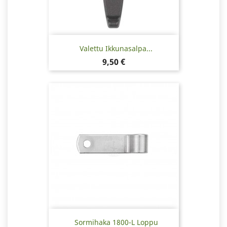
Valettu Ikkunasalpa...
Hinta
9,50 €
Sormihaka 1800-L Loppu