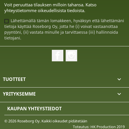
Voit peruuttaa tilauksen milloin tahansa. Katso
yhteystietomme oikeudellisista tiedoista.
Lähettämällä tämän lomakkeen, hyväksyn että lähettämäni
tietoja käyttää Roseborg Oy, jotta he (i) voivat vastaanottaa
pyyntöni, (ii) vastata minulle ja tarvittaessa (iii) hallinnoida
tietojani.
Facebook
Instagram
TUOTTEET

YRITYKSEMME

KAUPAN YHTEYSTIEDOT
© 2026 Roseborg Oy. Kaikki oikeudet pidätetään
Toteutus: HK Production 2019