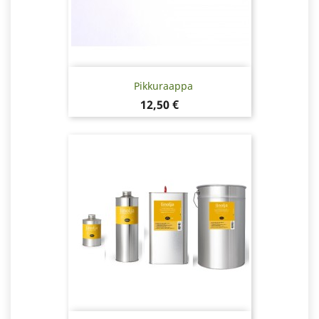
Pikkuraappa
Hinta
12,50 €