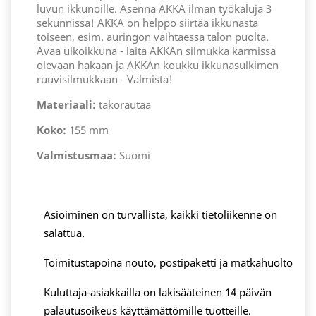
luvun ikkunoille. Asenna AKKA ilman työkaluja 3
sekunnissa! AKKA on helppo siirtää ikkunasta
toiseen, esim. auringon vaihtaessa talon puolta.
Avaa ulkoikkuna - laita AKKAn silmukka karmissa
olevaan hakaan ja AKKAn koukku ikkunasulkimen
ruuvisilmukkaan - Valmista!
Materiaali:
takorautaa
Koko:
155 mm
Valmistusmaa:
Suomi
Asioiminen on turvallista, kaikki tietoliikenne on
salattua.
Toimitustapoina nouto, postipaketti ja matkahuolto
Kuluttaja-asiakkailla on lakisääteinen 14 päivän
palautusoikeus käyttämättömille tuotteille.