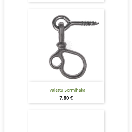
Valettu Sormihaka
Hinta
7,80 €