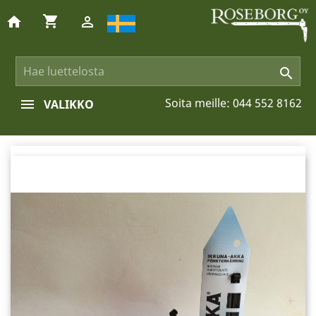
shopping_cart
home


Soita meille:
044 552 8162
VALIKKO