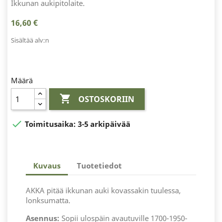
Ikkunan aukipitolaite.
16,60 €
Sisältää alv:n
Määrä

OSTOSKORIIN

Toimitusaika:
3-5 arkipäivää
Kuvaus
Tuotetiedot
AKKA pitää ikkunan auki kovassakin tuulessa,
lonksumatta.
Asennus:
Sopii ulospäin avautuville 1700-1950-