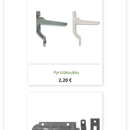
Pyrstökoukku
Hinta
2,20 €