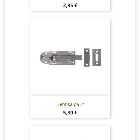
Hinta
2,95 €
Lehtisalpa 2''
Hinta
5,30 €