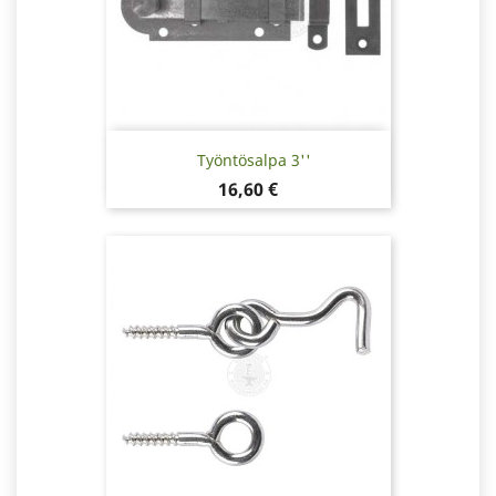
Työntösalpa 3''
Hinta
16,60 €