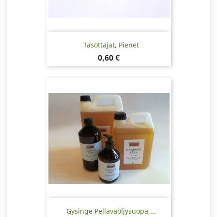
Tasottajat, Pienet
Hinta
0,60 €
Gysinge Pellavaöljysuopa,...