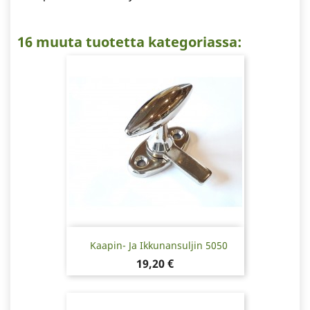
16 muuta tuotetta kategoriassa:
Kaapin- Ja Ikkunansuljin 5050
Hinta
19,20 €