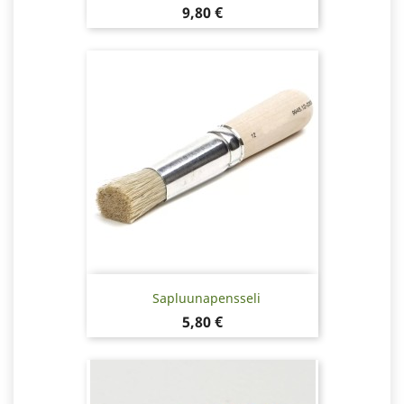
Hinta
9,80 €
Sapluunapensseli
Hinta
5,80 €