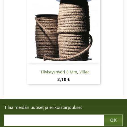
Tiivistysnyöri 8 Mm, Villaa
Hinta
2,10 €
Tilaa meidän uutiset ja erikoistarjoukset