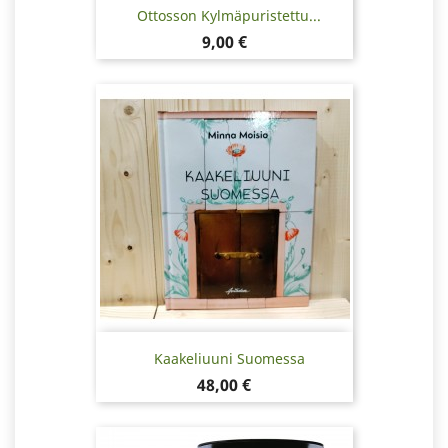
Ottosson Kylmäpuristettu...
Hinta
9,00 €
Kaakeliuuni Suomessa
Hinta
48,00 €