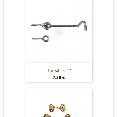
Lankahaka 4"
Hinta
7,30 €