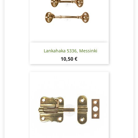
Lankahaka 5336, Messinki
Hinta
10,50 €