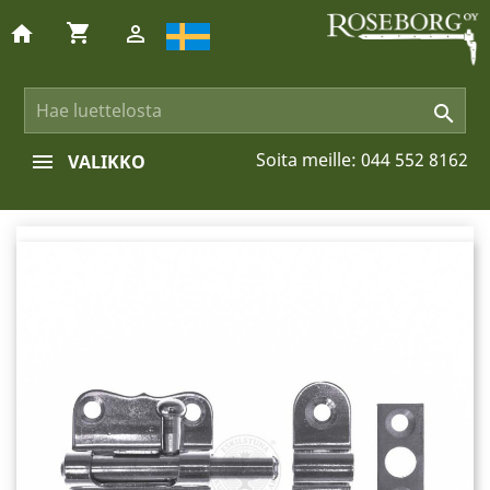
shopping_cart
home


Soita meille:
044 552 8162
VALIKKO