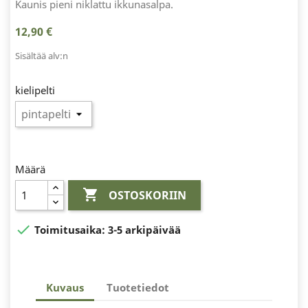
Kaunis pieni niklattu ikkunasalpa.
12,90 €
Sisältää alv:n
kielipelti
Määrä

OSTOSKORIIN

Toimitusaika:
3-5 arkipäivää
Kuvaus
Tuotetiedot