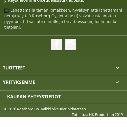
yhteystietomme oikeudellisista tiedoista.
Lähettämällä tämän lomakkeen, hyväksyn että lähettämäni
tietoja käyttää Roseborg Oy, jotta he (i) voivat vastaanottaa
pyyntöni, (ii) vastata minulle ja tarvittaessa (iii) hallinnoida
tietojani.
Facebook
Instagram
TUOTTEET

YRITYKSEMME

KAUPAN YHTEYSTIEDOT
© 2026 Roseborg Oy. Kaikki oikeudet pidätetään
Toteutus: HK Production 2019