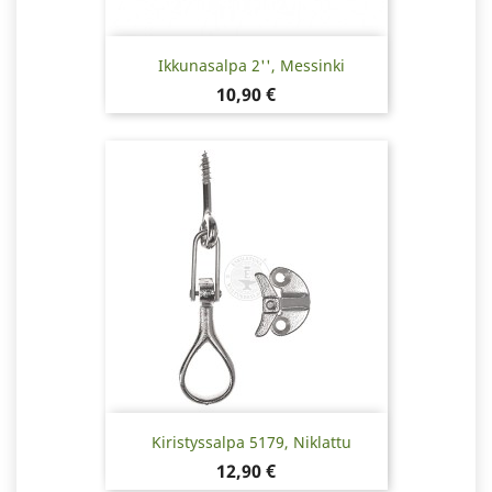
Ikkunasalpa 2'', Messinki
Hinta
10,90 €
Kiristyssalpa 5179, Niklattu
Hinta
12,90 €