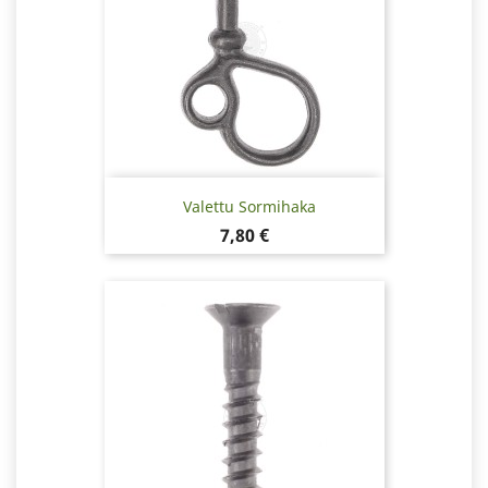
Valettu Sormihaka
Hinta
7,80 €