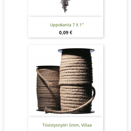
Uppokanta 7 X 1"
Hinta
0,09 €
Tiivistysnyöri 5mm, Villaa