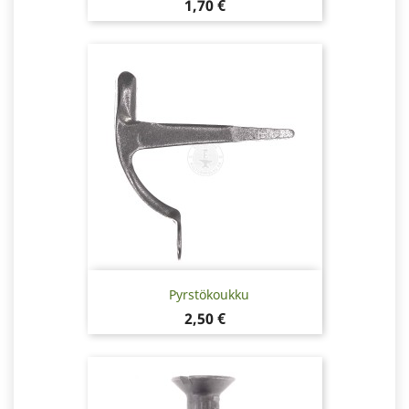
Hinta
1,70 €
Pyrstökoukku
Hinta
2,50 €