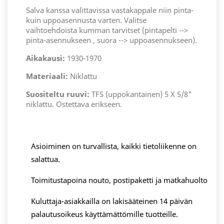
Salva kanssa valittavissa vastakappale niin pinta-
kuin uppoasennusta varten. Valitse
vaihtoehdoista kumman tarvitset (pintapelti -->
pinta-asennukseen , suora --> uppoasennukseen).
Aikakausi:
1930-1970
Materiaali:
Niklattu
Suositeltu ruuvi:
TFS (uppokantainen) 5 X 5/8"
niklattu. Ostettava erikseen.
Asioiminen on turvallista, kaikki tietoliikenne on
salattua.
Toimitustapoina nouto, postipaketti ja matkahuolto
Kuluttaja-asiakkailla on lakisääteinen 14 päivän
palautusoikeus käyttämättömille tuotteille.