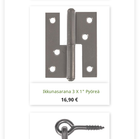
Ikkunasarana 3 X 1" Pyöreä
Hinta
16,90 €