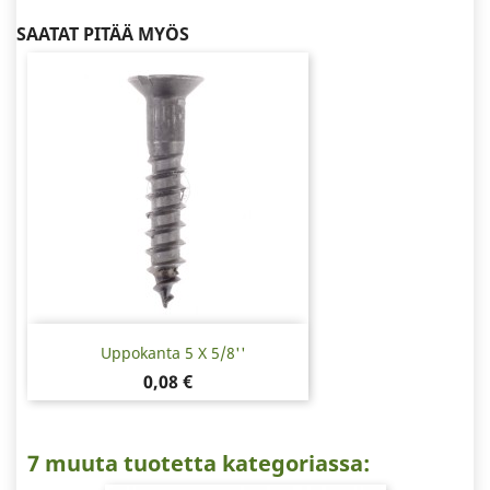
SAATAT PITÄÄ MYÖS
Uppokanta 5 X 5/8''
Hinta
0,08 €
7 muuta tuotetta kategoriassa: