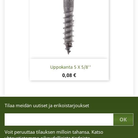
Uppokanta 5 X 5/8''
Hinta
0,08 €
Tilaa meidän uutiset ja erikoistarjoukset
Voit peruuttaa tilauksen milloin tahansa. Katso