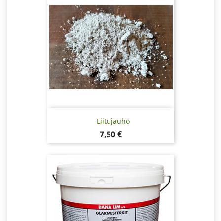
Liitujauho
Hinta
7,50 €