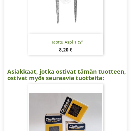
Taottu Aspi 1 ½”
Hinta
8,20 €
Asiakkaat, jotka ostivat tämän tuotteen,
ostivat myös seuraavia tuotteita: