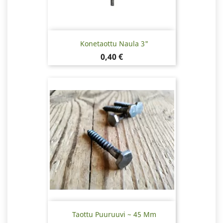
Konetaottu Naula 3"
Hinta
0,40 €
Taottu Puuruuvi ~ 45 Mm