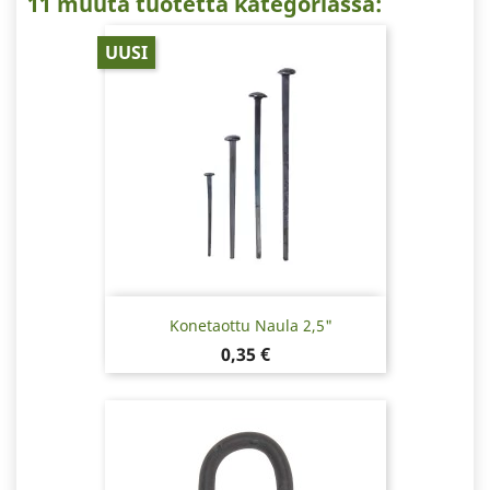
11 muuta tuotetta kategoriassa:
UUSI
Konetaottu Naula 2,5"
Hinta
0,35 €