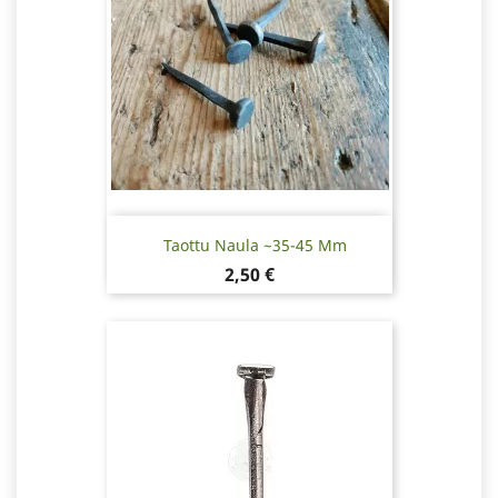
Taottu Naula ~35-45 Mm
Hinta
2,50 €