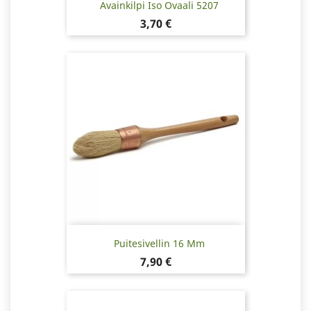
Avainkilpi Iso Ovaali 5207
Hinta
3,70 €
Puitesivellin 16 Mm
Hinta
7,90 €