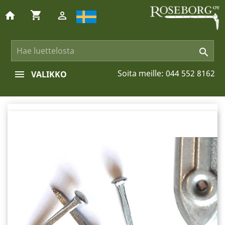
shopping_cart
home


Soita meille:
044 552 8162
VALIKKO