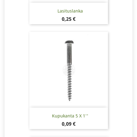
Lasituslanka
Hinta
0,25 €
Kupukanta 5 X 1''
Hinta
0,09 €