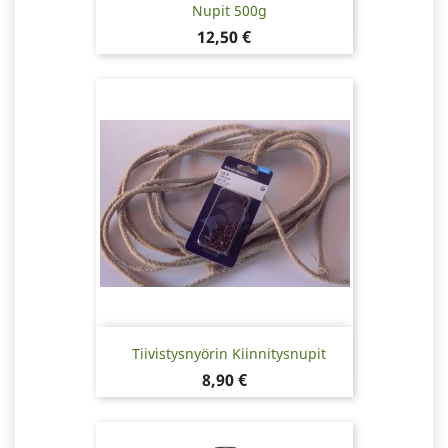
Nupit 500g
Hinta
12,50 €
Tiivistysnyörin Kiinnitysnupit
Hinta
8,90 €