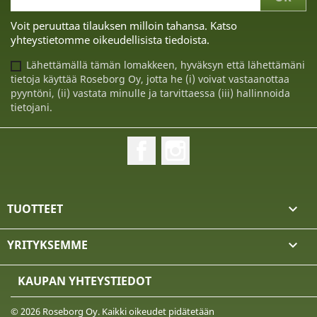
Voit peruuttaa tilauksen milloin tahansa. Katso
yhteystietomme oikeudellisista tiedoista.
Lähettämällä tämän lomakkeen, hyväksyn että lähettämäni
tietoja käyttää Roseborg Oy, jotta he (i) voivat vastaanottaa
pyyntöni, (ii) vastata minulle ja tarvittaessa (iii) hallinnoida
tietojani.
Facebook
Instagram
TUOTTEET

YRITYKSEMME

KAUPAN YHTEYSTIEDOT
© 2026 Roseborg Oy. Kaikki oikeudet pidätetään