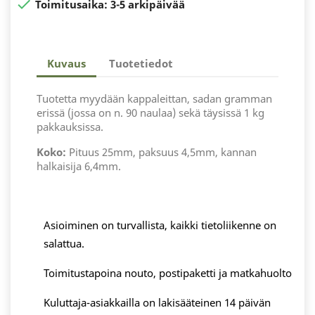

Toimitusaika:
3-5 arkipäivää
Kuvaus
Tuotetiedot
Tuotetta myydään kappaleittan, sadan gramman
erissä (jossa on n. 90 naulaa) sekä täysissä 1 kg
pakkauksissa.
Koko:
Pituus 25mm, paksuus 4,5mm, kannan
halkaisija 6,4mm.
Asioiminen on turvallista, kaikki tietoliikenne on
salattua.
Toimitustapoina nouto, postipaketti ja matkahuolto
Kuluttaja-asiakkailla on lakisääteinen 14 päivän