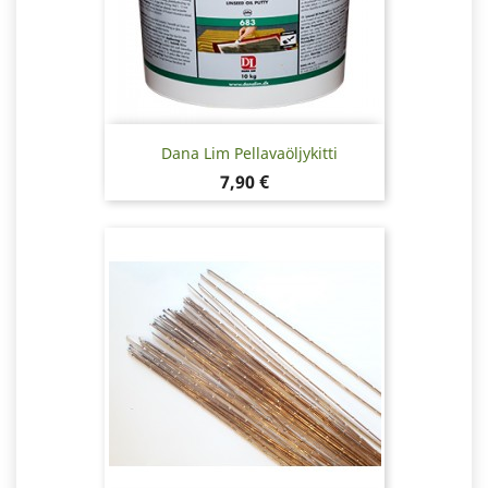
Dana Lim Pellavaöljykitti
Hinta
7,90 €