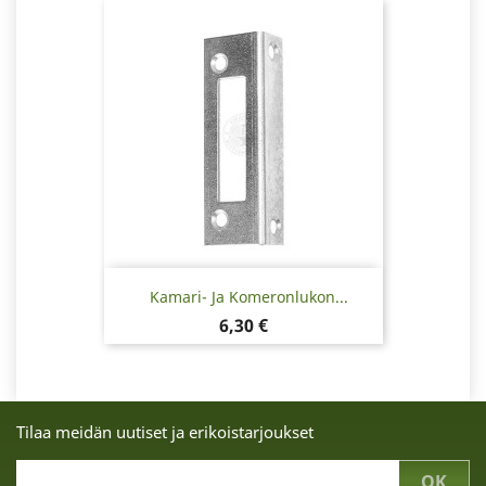
Kamari- Ja Komeronlukon...
Hinta
6,30 €
Tilaa meidän uutiset ja erikoistarjoukset