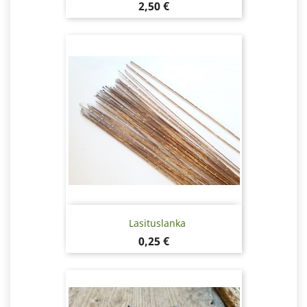
Hinta
2,50 €
Lasituslanka
Hinta
0,25 €