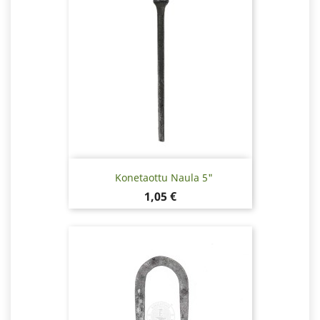
Konetaottu Naula 5"
Hinta
1,05 €