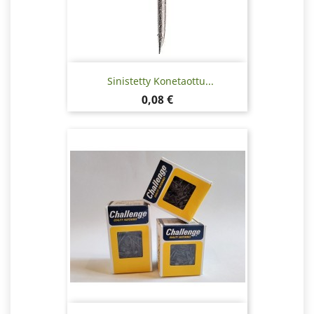
Sinistetty Konetaottu...
Hinta
0,08 €