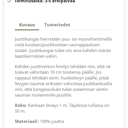

Toimitusaika:
3-5 arkipäivää
Kuvaus
Tuotetiedot
Juuttikangas hierretään puu- tai muovihiertimellä
vielä kostean/puolikostean savirappauksen
sisään. Juuttikangas tulee siis aina kahden märän
laastikerroksen väliin.
Kahden juuttiverkon limitys tehdään niin, että ne
tulevat vähintään 10 cm toistensa päälle. Jos
rappaus tehdään esim. huokolevyn päälle, pitää
levyjen saumat erikseen vahvistaa juuttikankaalla
niin, että kangassuikale tulee useamman sentin
sauman molemmille puolille.
Koko:
Kankaan leveys 1 m. Täydessä rullassa on
50 m.
Materiaali:
100% juuttia