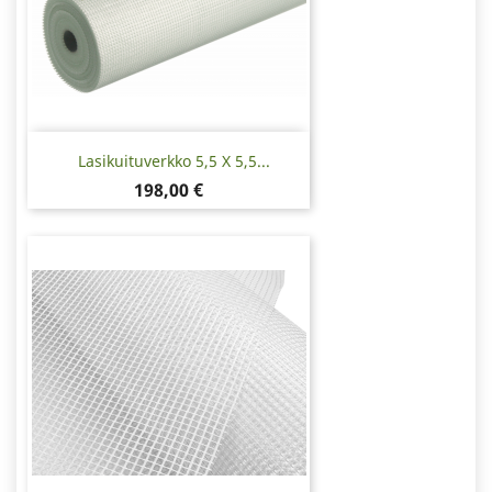
Lasikuituverkko 5,5 X 5,5...
Hinta
198,00 €