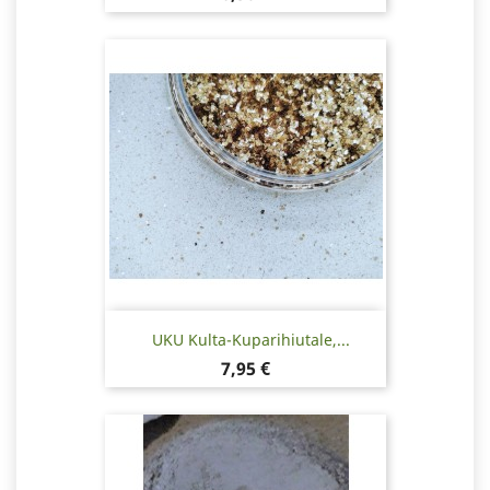
UKU Kulta-Kuparihiutale,...
Hinta
7,95 €