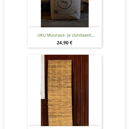
UKU Muuraus- Ja Uunilaasti...
Hinta
24,90 €