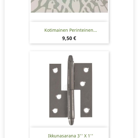
Kotimainen Perinteinen...
Hinta
9,50 €
Ikkunasarana 3'' X 1''