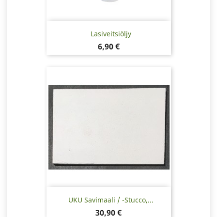
Lasiveitsiöljy
Hinta
6,90 €
UKU Savimaali / -stucco,...
Hinta
30,90 €