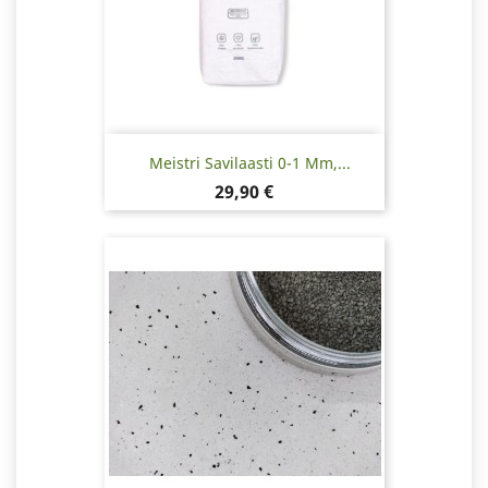
Meistri Savilaasti 0-1 Mm,...
Hinta
29,90 €