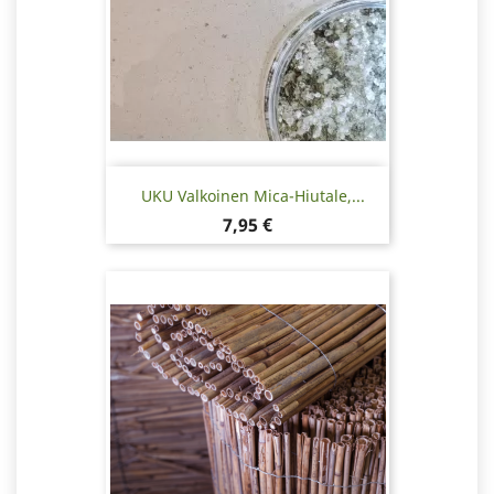
UKU Valkoinen Mica-Hiutale,...
Hinta
7,95 €