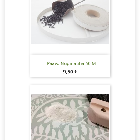
Paavo Nupinauha 50 M
Hinta
9,50 €