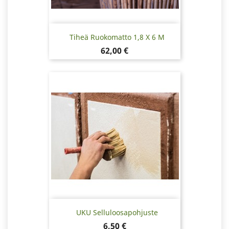
Tiheä Ruokomatto 1,8 X 6 M
Hinta
62,00 €
UKU Selluloosapohjuste
Hinta
6,50 €