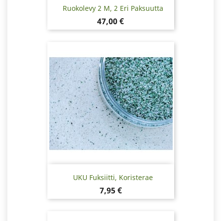
Ruokolevy 2 M, 2 Eri Paksuutta
Hinta
47,00 €
UKU Fuksiitti, Koristerae
Hinta
7,95 €