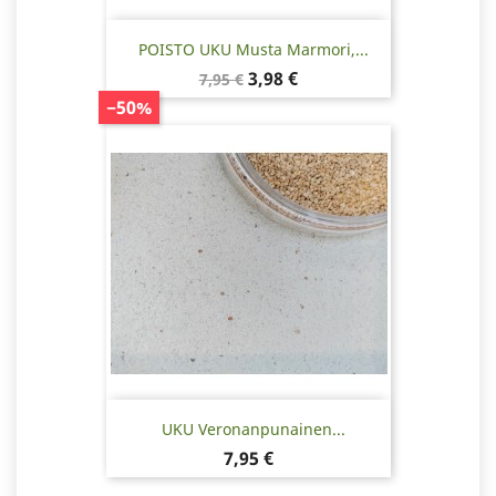
POISTO UKU Musta Marmori,...
Normaalihinta
Hinta
3,98 €
7,95 €
−50%
UKU Veronanpunainen...
Hinta
7,95 €