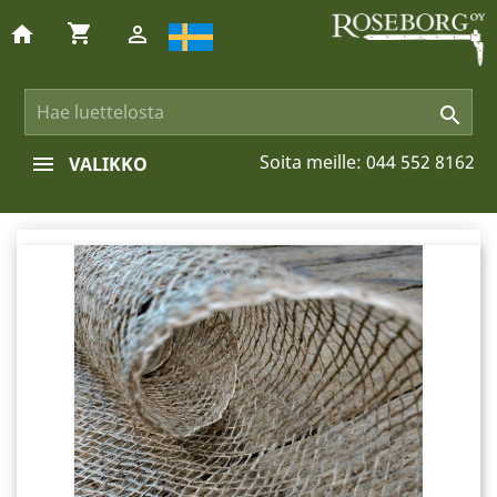
shopping_cart
home


Soita meille:
044 552 8162
VALIKKO