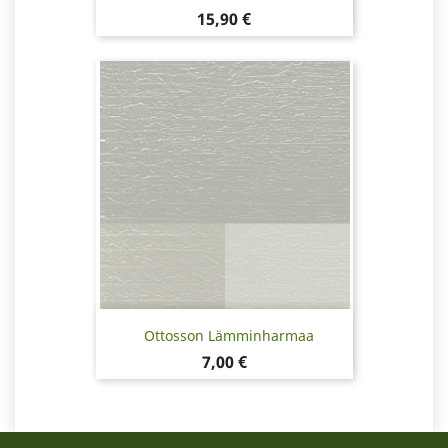
Hinta
15,90 €
Ottosson Lämminharmaa
Hinta
7,00 €