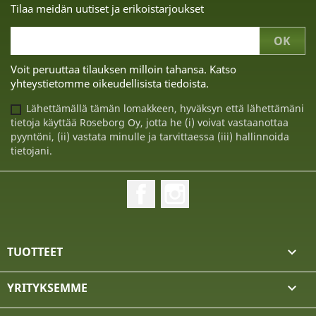
Tilaa meidän uutiset ja erikoistarjoukset
Voit peruuttaa tilauksen milloin tahansa. Katso
yhteystietomme oikeudellisista tiedoista.
Lähettämällä tämän lomakkeen, hyväksyn että lähettämäni
tietoja käyttää Roseborg Oy, jotta he (i) voivat vastaanottaa
pyyntöni, (ii) vastata minulle ja tarvittaessa (iii) hallinnoida
tietojani.
Facebook
Instagram
TUOTTEET

YRITYKSEMME
