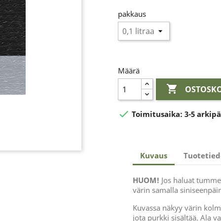
pakkaus
Määrä

OSTOSKO

Toimitusaika:
3-5 arkip
Kuvaus
Tuotetied
HUOM!
Jos haluat tummen
värin samalla siniseenpäi
Kuvassa näkyy värin kolme 
jota purkki sisältää. Ala 