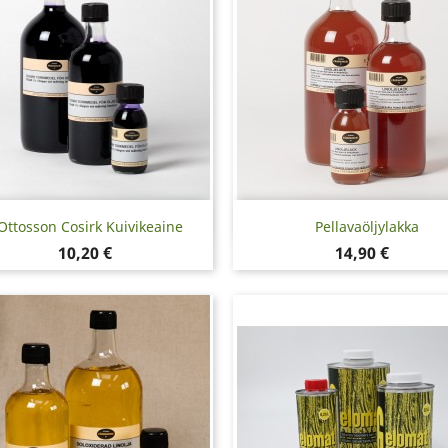
Pikakatselu
Pikakatselu


Ottosson Cosirk Kuivikeaine
Pellavaöljylakka
Hinta
Hinta
10,20 €
14,90 €