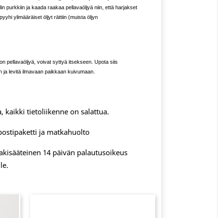
lin purkkiin ja kaada raakaa pellavaöljyä niin, että harjakset
yyhi ylimääräiset öljyt rättiin (muista öljyn
 on pellavaöljyä, voivat syttyä itsekseen. Upota siis
en ja levitä ilmavaan paikkaan kuivumaan.
, kaikki tietoliikenne on salattua.
postipaketti ja matkahuolto
 lakisääteinen 14 päivän palautusoikeus
le.