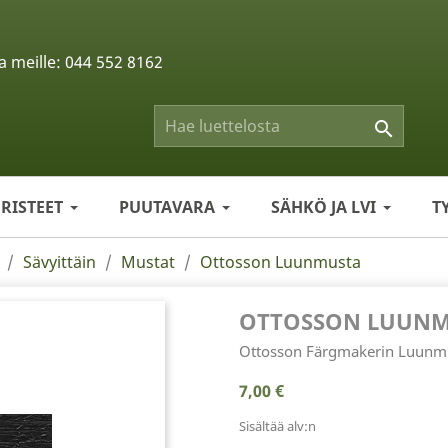
a meille:
044 552 8162

ERISTEET
PUUTAVARA
SÄHKÖ JA LVI
T
Sävyittäin
Mustat
Ottosson Luunmusta
OTTOSSON LUUN
Ottosson Färgmakerin Luunmus
7,00 €
Sisältää alv:n