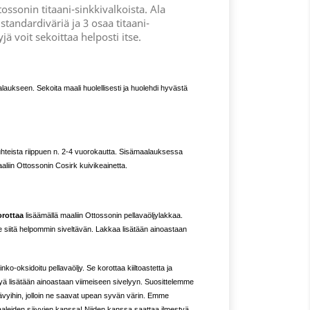
tossonin titaani-sinkkivalkoista. Ala
standardiväriä ja 3 osaa titaani-
jä voit sekoittaa helposti itse.
alaukseen. Sekoita maali huolellisesti ja huolehdi hyvästä
hteista riippuen n. 2-4 vuorokautta. Sisämaalauksessa
aliin Ottossonin Cosirk kuivikeainetta.
orottaa
lisäämällä maaliin Ottossonin pellavaöljylakkaa.
 siitä helpommin siveltävän. Lakkaa lisätään ainoastaan
nko-oksidoitu pellavaöljy. Se korottaa kiiltoastetta ja
jyä lisätään ainoastaan viimeiseen sivelyyn. Suosittelemme
ävyihin, jolloin ne saavat upean syvän värin. Emme
vaaleiden sävyjen kanssa! Niiden kanssa saattaa ilmestyä