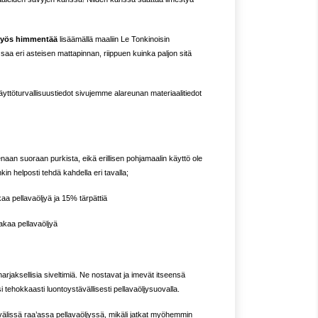
 myös himmentää
lisäämällä maaliin Le Tonkinoisin
saa eri asteisen mattapinnan, riippuen kuinka paljon sitä
käyttöturvallisuustiedot sivujemme alareunan materiaalitiedot
enaan suoraan purkista, eikä erillisen pohjamaalin käyttö ole
kin helposti tehdä kahdella eri tavalla;
aa pellavaöljyä ja 15% tärpättiä
akaa pellavaöljyä
arjaksellisia siveltimiä. Ne nostavat ja imevät itseensä
 tehokkaasti luontoystävällisesti pellavaöljysuovalla.
 välissä raa’assa pellavaöljyssä, mikäli jatkat myöhemmin