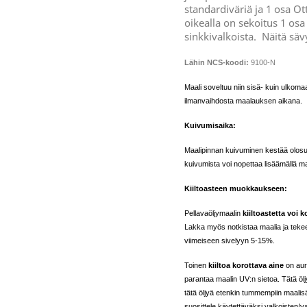
standardiväriä ja 1 osa Ot
oikealla on sekoitus 1 osa 
sinkkivalkoista.
Näitä sävy
Lähin NCS-koodi:
9100-N
Maali soveltuu niin sisä- kuin ulkoma
ilmanvaihdosta maalauksen aikana.
Kuivumisaika:
Maalipinnan kuivuminen kestää olosu
kuivumista voi nopettaa lisäämällä ma
Kiiltoasteen muokkaukseen:
Pellavaöljymaalin
kiiltoastetta voi k
Lakka myös notkistaa maalia ja tekee
viimeiseen sivelyyn 5-15%.
Toinen
kiiltoa korottava aine
on auri
parantaa maalin UV:n sietoa. Tätä öl
tätä öljyä etenkin tummempiin maalis
suosittele käytettäväksi valkoisten/