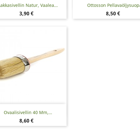
Pikakatselu
Pikakatselu


Lakkasivellin Natur, Vaalea...
Ottosson Pellavaöljysuop
Hinta
Hinta
3,90 €
8,50 €
Pikakatselu

Ovaalisivellin 40 Mm,...
Hinta
8,60 €