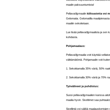
maalin paksuuntumista!
Pellavaöljymaalin
kiiltoastetta voi
Gelomatia. Gelomatilla maalipinnasta 
maaliin sekoitetaan.
Lue lisää pellavaöljymaalista ja sen 
kohdasta.
Pohjamaalaus:
Pellavaöljymaalia voit käyttää sellais
välttämätöntä. Pohjamaalin voit kuiten
1. Sekoittamalla 35% väriä, 50% raak
2. Sekoittamalla 30% väriä ja 70% ra
Työvälineet ja puhdistus:
Suosi pellavaöljymaalien kanssa aitoh
maalia hyvin. Siveltimet saa puhtaaksi
Sivellintä voi säilöä maalauskertojen