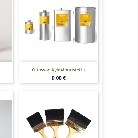
Pikakatselu

Ottosson Kylmäpuristettu...
Hinta
9,00 €