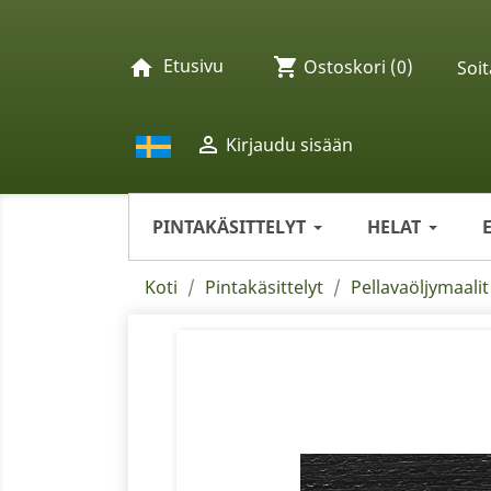
Etusivu
shopping_cart
home
Ostoskori
(0)
Soit

Kirjaudu sisään
PINTAKÄSITTELYT
HELAT
Koti
Pintakäsittelyt
Pellavaöljymaalit