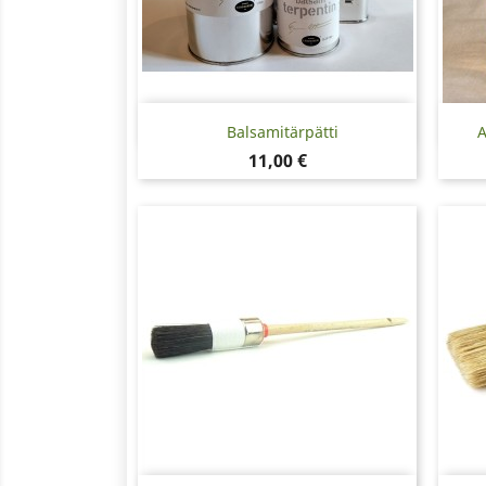
Pikakatselu

Balsamitärpätti
A
Hinta
11,00 €