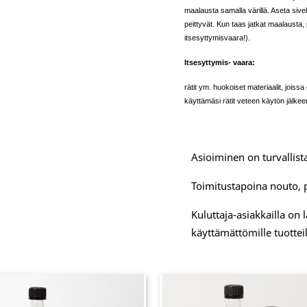
maalausta samalla värillä. Aseta sivel
peittyvät. Kun taas jatkat maalausta, p
itsesyttymisvaara!).
Itsesyttymis- vaara:
rätit ym. huokoiset materiaalit, joissa
käyttämäsi rätit veteen käytön jälke
Asioiminen on turvallista
Toimitustapoina nouto, 
Kuluttaja-asiakkailla on
käyttämättömille tuotteil