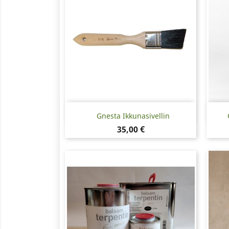
Pikakatselu

Gnesta Ikkunasivellin
Hinta
35,00 €