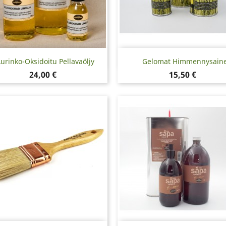
Pikakatselu
Pikakatselu


urinko-Oksidoitu Pellavaöljy
Gelomat Himmennysain
Hinta
Hinta
24,00 €
15,50 €