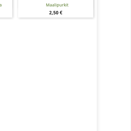
Pikakatselu

a
Maalipurkit
Hinta
2,50 €