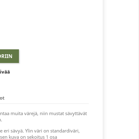
RIIN
äivää
ot
taa muita värejä, niin mustat sävyttävät
n.
eri sävyä. Ylin väri on standardiväri,
vasen kuva on sekoitus 1 osa