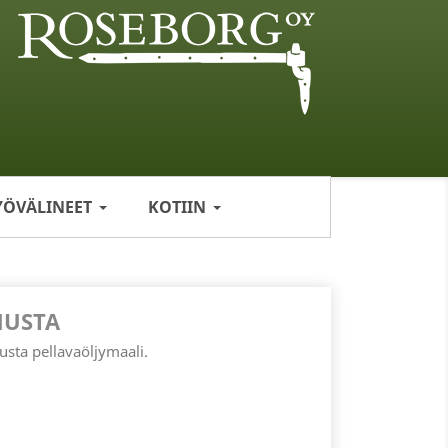
YÖVÄLINEET
KOTIIN
MUSTA
ta pellavaöljymaali.