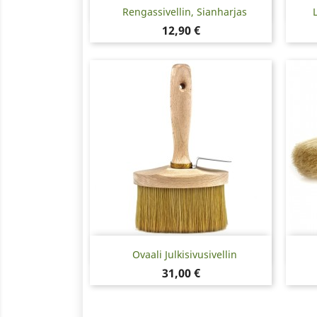
Pikakatselu

Rengassivellin, Sianharjas
Hinta
12,90 €
Pikakatselu

Ovaali Julkisivusivellin
Hinta
31,00 €