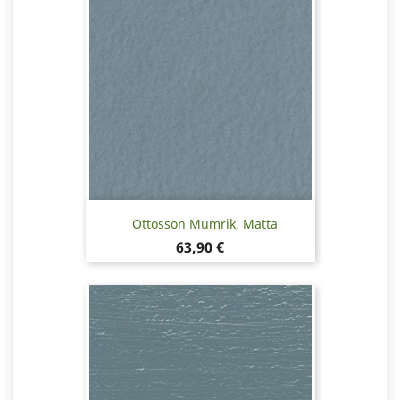
Ottosson Mumrik, Matta
Hinta
63,90 €