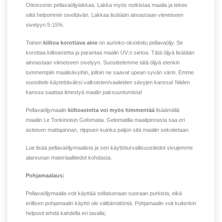
Ottossonin pellavaöljylakkaa. Lakka myös notkistaa maalia ja tekee
siitä helpommin siveltävän. Lakkaa lisätään ainoastaan viimeiseen
sivelyyn 5-15%.
Toinen
kiiltoa korottava aine
on aurinko-oksidoitu pellavaöljy. Se
korottaa kiiltoastetta ja parantaa maalin UV:n sietoa. Tätä öljyä lisätään
ainoastaan viimeiseen sivelyyn. Suosittelemme tätä öljyä etenkin
tummempiin maalisävyihin, jolloin ne saavat upean syvän värin. Emme
suosittele käytettäväksi valkoisten/vaaleiden sävyjen kanssa! Niiden
kanssa saattaa ilmestyä maalin paksuuntumista!
Pellavaöljymaalin
kiiltoastetta voi myös himmentää
lisäämällä
maaliin Le Tonkinoisin Gelomatia. Gelomatilla maalipinnasta saa eri
asteisen mattapinnan, riippuen kuinka paljon sitä maaliin sekoitetaan.
Lue lisää pellavaöljymaalista ja sen käyttöturvallisuustiedot sivujemme
alareunan materiaalitiedot kohdasta.
Pohjamaalaus:
Pellavaöljymaalia voit käyttää sellaisenaan suoraan purkista, eikä
erillisen pohjamaalin käyttö ole välttämätöntä. Pohjamaalin voit kuitenkin
helposti tehdä kahdella eri tavalla;