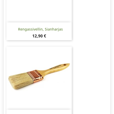
Rengassivellin, Sianharjas
Hinta
12,90 €