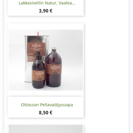
Lakkasivellin Natur, Vaalea...
Hinta
3,90 €
Ottosson Pellavaöljysuopa
Hinta
8,50 €