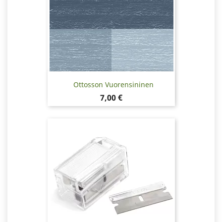
Ottosson Vuorensininen
Hinta
7,00 €