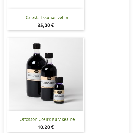
Gnesta Ikkunasivellin
Hinta
35,00 €
Ottosson Cosirk Kuivikeaine
Hinta
10,20 €