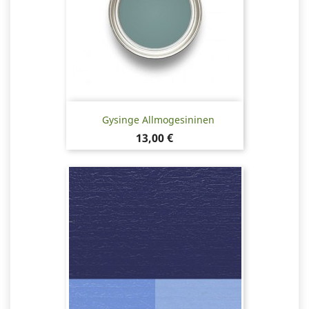
Gysinge Allmogesininen
Hinta
13,00 €