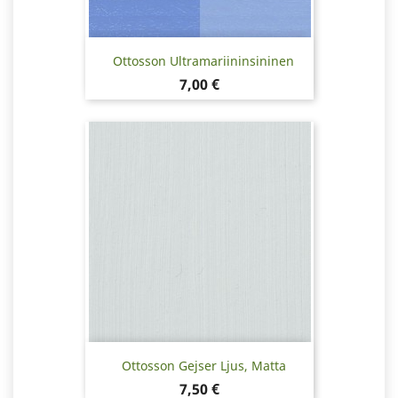
Ottosson Ultramariininsininen
Hinta
7,00 €
Ottosson Gejser Ljus, Matta
Hinta
7,50 €