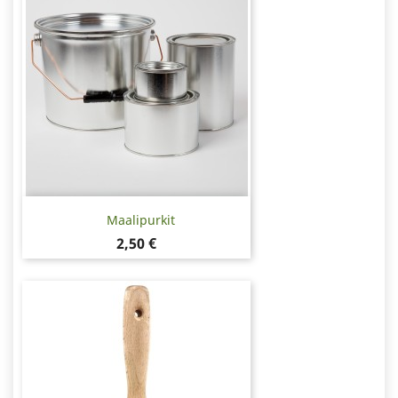
Maalipurkit
Hinta
2,50 €