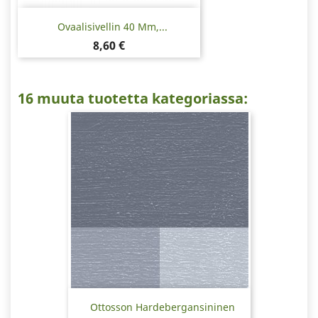
Ovaalisivellin 40 Mm,...
Hinta
8,60 €
16 muuta tuotetta kategoriassa:
Ottosson Hardebergansininen