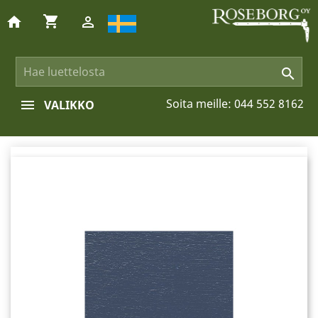
shopping_cart
home


Soita meille:
044 552 8162
VALIKKO