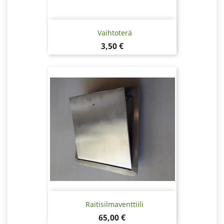
Vaihtoterä
Hinta
3,50 €
Raitisilmaventtiili
Hinta
65,00 €