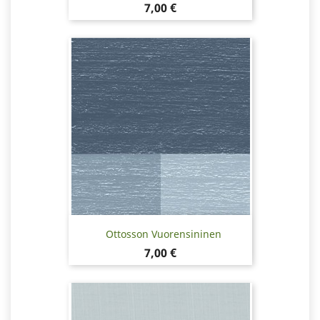
Hinta
7,00 €
Ottosson Vuorensininen
Hinta
7,00 €