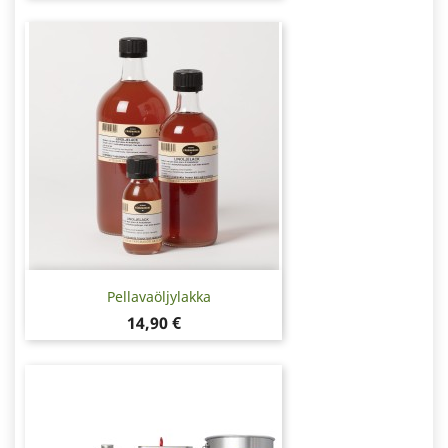
Pellavaöljylakka
Hinta
14,90 €