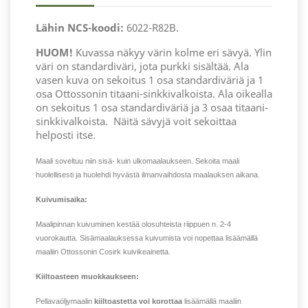
Lähin NCS-koodi:
6022-R82B.
HUOM!
Kuvassa näkyy värin kolme eri sävyä. Ylin
väri on standardiväri, jota purkki sisältää. Ala
vasen kuva on sekoitus 1 osa standardiväriä ja 1
osa Ottossonin titaani-sinkkivalkoista. Ala oikealla
on sekoitus 1 osa standardiväriä ja 3 osaa titaani-
sinkkivalkoista.
Näitä sävyjä voit sekoittaa
helposti itse.
Maali soveltuu niin sisä- kuin ulkomaalaukseen. Sekoita maali
huolellisesti ja huolehdi hyvästä ilmanvaihdosta maalauksen aikana.
Kuivumisaika:
Maalipinnan kuivuminen kestää olosuhteista riippuen n. 2-4
vuorokautta. Sisämaalauksessa kuivumista voi nopettaa lisäämällä
maaliin Ottossonin Cosirk kuivikeainetta.
Kiiltoasteen muokkaukseen:
Pellavaöljymaalin
kiiltoastetta voi korottaa
lisäämällä maaliin