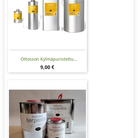
Ottosson Kylmäpuristettu...
Hinta
9,00 €