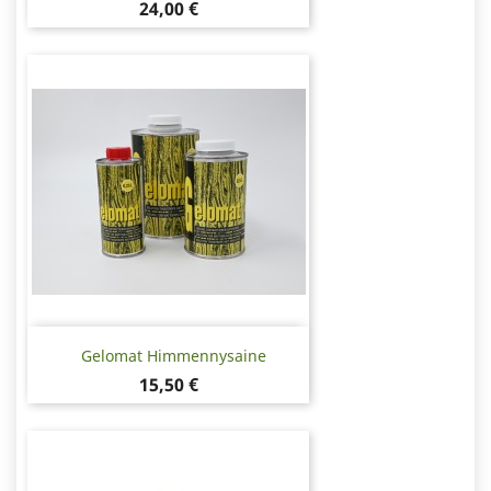
Hinta
24,00 €
Gelomat Himmennysaine
Hinta
15,50 €