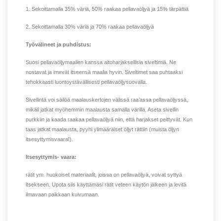
1. Sekoittamalla 35% väriä, 50% raakaa pellavaöljyä ja 15% tärpättiä
2. Sekoittamalla 30% väriä ja 70% raakaa pellavaöljyä
Työvälineet ja puhdistus:
Suosi pellavaöljymaalien kanssa aitoharjaksellisia siveltimiä. Ne
nostavat ja imevät itseensä maalia hyvin. Siveltimet saa puhtaaksi
tehokkaasti luontoystävällisesti pellavaöljysuovalla.
Sivellintä voi säilöä maalauskertojen välissä raa’assa pellavaöljyssä,
mikäli jatkat myöhemmin maalausta samalla värillä. Aseta sivellin
purkkiin ja kaada raakaa pellavaöljyä niin, että harjakset peittyvät. Kun
taas jatkat maalausta, pyyhi ylimääräiset öljyt rättiin (muista öljyn
itsesyttymisvaara!).
Itsesyttymis- vaara:
rätit ym. huokoiset materiaalit, joissa on pellavaöljyä, voivat syttyä
itsekseen. Upota siis käyttämäsi rätit veteen käytön jälkeen ja levitä
ilmavaan paikkaan kuivumaan.