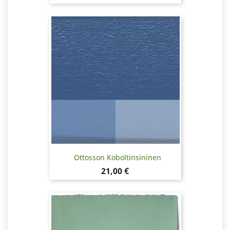
Ottosson Koboltinsininen
Hinta
21,00 €