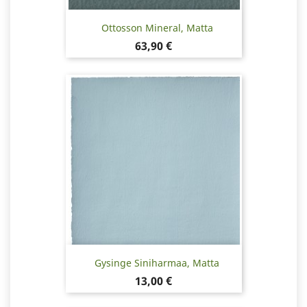
Ottosson Mineral, Matta
Hinta
63,90 €
Gysinge Siniharmaa, Matta
Hinta
13,00 €