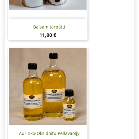
Balsamitärpätti
Hinta
11,00 €
Aurinko-Oksidoitu Pellavaöljy