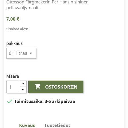
Ottosson Färgmakerin Per Hansin sininen
pellavaöljymaali.
7,00 €
Sisältää alv:n
pakkaus
Määrä

OSTOSKORIIN

Toimitusaika:
3-5 arkipäivää
Kuvaus
Tuotetiedot