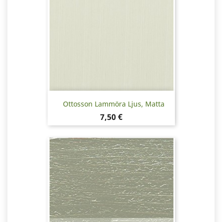
Ottosson Lammöra Ljus, Matta
Hinta
7,50 €