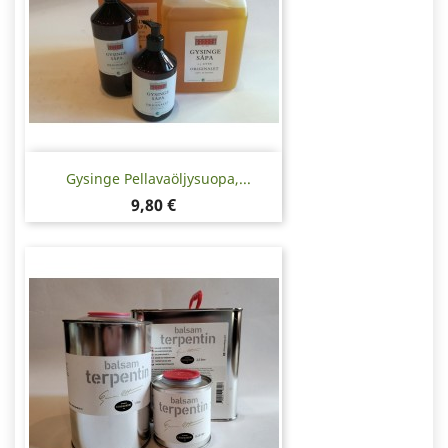
Gysinge Pellavaöljysuopa,...
Hinta
9,80 €