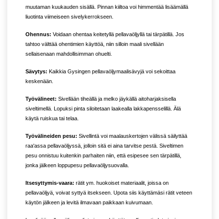
muutaman kuukauden sisällä. Pinnan kiiltoa voi himmentää lisäämällä
liuotinta viimeiseen sivelykerrokseen.
Ohennus:
Voidaan ohentaa keitetyllä pellavaöljyllä tai tärpätillä. Jos
tahtoo välttää ohentimien käyttöä, niin silloin maali sivellään
sellaisenaan mahdollisimman ohuelti.
Sävytys:
Kaikkia Gysingen pellavaöljymaalisävyjä voi sekoittaa
keskenään.
Työvälineet:
Sivellään tiheällä ja melko jäykällä aitoharjaksisella
siveltimellä. Lopuksi pinta siloitetaan laakealla lakkapensselillä. Älä
käytä ruiskua tai telaa.
Työvälineiden pesu:
Sivellintä voi maalauskertojen välissä säilyttää
raa'assa pellavaöljyssä, jolloin sitä ei aina tarvitse pestä. Siveltimen
pesu onnistuu kuitenkin parhaiten niin, että esipesee sen tärpätillä,
jonka jälkeen loppupesu pellavaöljysuovalla.
Itsesyttymis-vaara:
rätit ym. huokoiset materiaalit, joissa on
pellavaöljyä, voivat syttyä itsekseen. Upota siis käyttämäsi rätit veteen
käytön jälkeen ja levitä ilmavaan paikkaan kuivumaan.