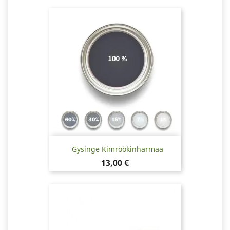
Gysinge Kimröökinharmaa
Hinta
13,00 €