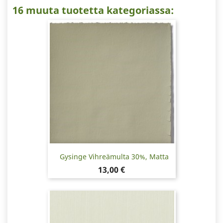
16 muuta tuotetta kategoriassa:
Gysinge Vihreämulta 30%, Matta
Hinta
13,00 €