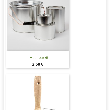
Maalipurkit
Hinta
2,50 €