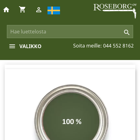
shopping_cart
home


Soita meille:
044 552 8162
VALIKKO