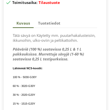

Toimitusaika:
Tilaustuote
Kuvaus
Tuotetiedot
Tätä sävyä on Käytetty mm. puutarhakalusteisiin,
ikkunoihin, ulko-oviin ja peltikattoihin.
Pääväriä (100 %) saatavissa 0,25 L & 1 L
pakkauksissa. Murrettuja sävyjä (1-60 %)
saatavissa 0,25 L testipurkeissa.
Lähimmät NCS-koodit:
100 % - 5030-G30Y
60 % - 3020-G30Y
30 % - 2020-G20Y
15 % - 1515-G20Y