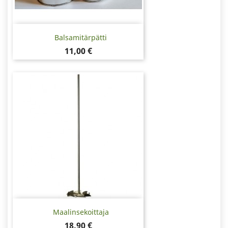
Balsamitärpätti
Hinta
11,00 €
Maalinsekoittaja
Hinta
18,90 €