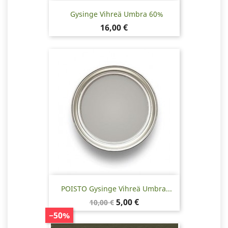
Gysinge Vihreä Umbra 60%
Hinta
16,00 €
POISTO Gysinge Vihreä Umbra...
Normaalihinta
Hinta
5,00 €
10,00 €
−50%