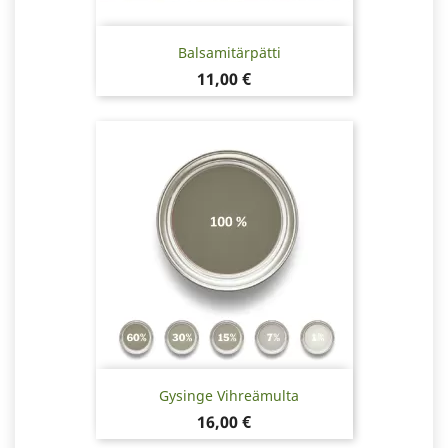
Balsamitärpätti
Hinta
11,00 €
Gysinge Vihreämulta
Hinta
16,00 €