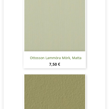
Ottosson Lammöra Mörk, Matta
Hinta
7,50 €