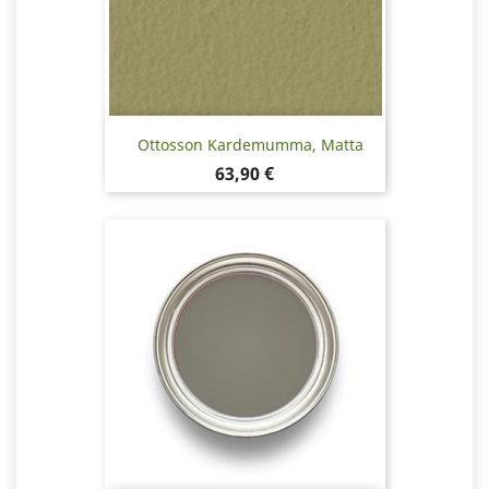
Ottosson Kardemumma, Matta
Hinta
63,90 €