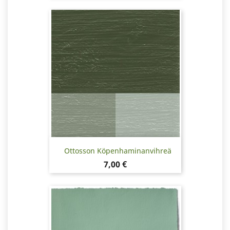
Ottosson Köpenhaminanvihreä
Hinta
7,00 €