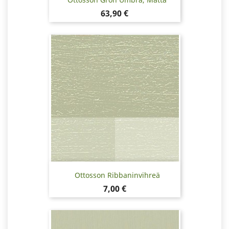
Hinta
63,90 €
Ottosson Ribbaninvihreä
Hinta
7,00 €