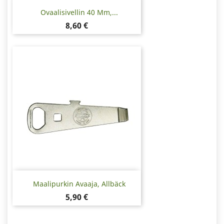
Ovaalisivellin 40 Mm,...
Hinta
8,60 €
Maalipurkin Avaaja, Allbäck
Hinta
5,90 €