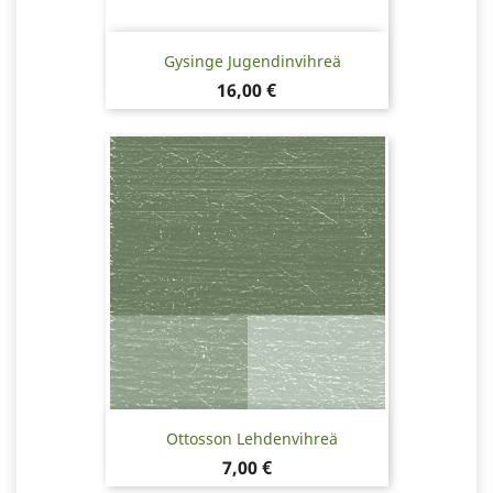
Gysinge Jugendinvihreä
Hinta
16,00 €
Ottosson Lehdenvihreä
Hinta
7,00 €