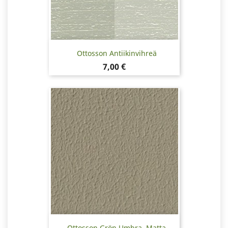
Ottosson Antiikinvihreä
Hinta
7,00 €
Ottosson Grön Umbra, Matta