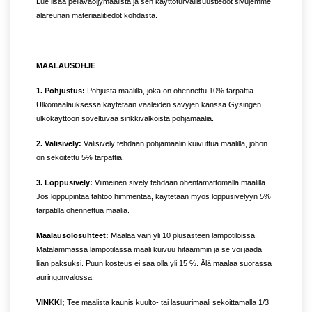
Lue lisää pellavaöljymaalista ja sen käyttöturvallisuustiedot sivujemme
alareunan materiaalitiedot kohdasta.
MAALAUSOHJE
1. Pohjustus:
Pohjusta maalilla, joka on ohennettu 10% tärpättiä.
Ulkomaalauksessa käytetään vaaleiden sävyjen kanssa Gysingen
ulkokäyttöön soveltuvaa sinkkivalkoista pohjamaalia.
2. Välisively:
Välisively tehdään pohjamaalin kuivuttua maalilla, johon
on sekoitettu 5% tärpättiä.
3. Loppusively:
Viimeinen sively tehdään ohentamattomalla maalilla.
Jos loppupintaa tahtoo himmentää, käytetään myös loppusivelyyn 5%
tärpätillä ohennettua maalia.
Maalausolosuhteet:
Maalaa vain yli 10 plusasteen lämpötiloissa.
Matalammassa lämpötilassa maali kuivuu hitaammin ja se voi jäädä
liian paksuksi. Puun kosteus ei saa olla yli 15 %. Älä maalaa suorassa
auringonvalossa.
VINKKI;
Tee maalista kaunis kuulto- tai lasuurimaali sekoittamalla 1/3