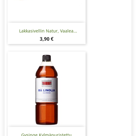
Lakkasivellin Natur, Vaalea...
Hinta
3,90 €
Gysinge Kylmäpuristettu...