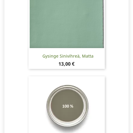
Gysinge Sinivihreä, Matta
Hinta
13,00 €