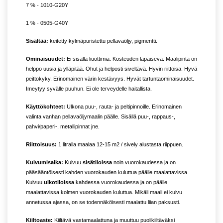
7 % - 1010-G20Y
1 % - 0505-G40Y
Sisältää:
keitetty kylmäpuristettu pellavaöljy, pigmentti.
Ominaisuudet:
Ei sisällä liuottimia. Kosteuden läpäisevä. Maalipinta on
helppo uusia ja ylläpitää. Ohut ja helposti siveltävä. Hyvin riittoisa. Hyvä
peittokyky. Erinomainen värin kestävyys. Hyvät tartuntaominaisuudet.
Imeytyy syvälle puuhun. Ei ole terveydelle haitallista.
Käyttökohteet:
Ulkona puu-, rauta- ja peltipinnoille. Erinomainen
valinta vanhan pellavaöljymaalin päälle. Sisällä puu-, rappaus-,
pahvi/paperi-, metallipinnat jne.
Riittoisuus:
1 litralla maalaa 12-15 m2 / sively alustasta riippuen.
Kuivumisaika:
Kuivuu
sisätiloissa
noin vuorokaudessa ja on
pääsääntöisesti kahden vuorokauden kuluttua päälle maalattavissa.
Kuivuu
ulkotiloissa
kahdessa vuorokaudessa ja on päälle
maalattavissa kolmen vuorokauden kuluttua. Mikäli maali ei kuivu
annetussa ajassa, on se todennäköisesti maalattu liian paksusti.
Kiiltoaste:
Kiiltävä vastamaalattuna ja muuttuu puolikiiltäväksi