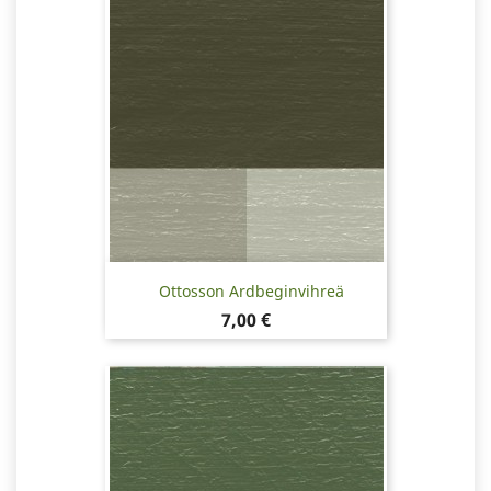
Ottosson Ardbeginvihreä
Hinta
7,00 €