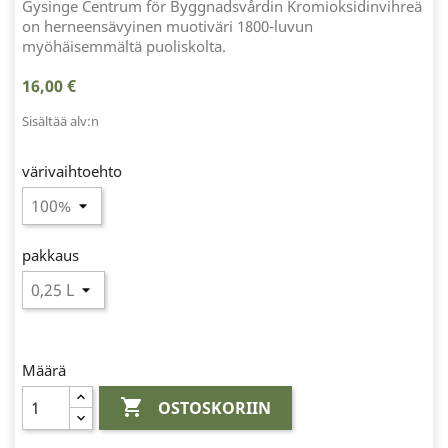
Gysinge Centrum för Byggnadsvårdin Kromioksidinvihreä
on herneensävyinen muotiväri 1800-luvun
myöhäisemmältä puoliskolta.
16,00 €
Sisältää alv:n
värivaihtoehto
pakkaus
Määrä

OSTOSKORIIN