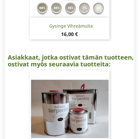
Gysinge Vihreämulta
Hinta
16,00 €
Asiakkaat, jotka ostivat tämän tuotteen,
ostivat myös seuraavia tuotteita: