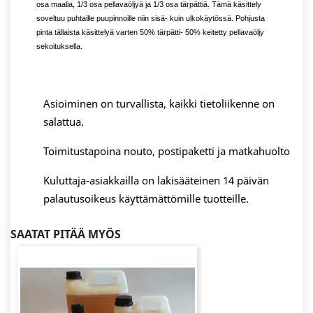
osa maalia, 1/3 osa pellavaöljyä ja 1/3 osa tärpättiä. Tämä käsittely
soveltuu puhtaille puupinnoille niin sisä- kuin ulkokäytössä. Pohjusta
pinta tällaista käsittelyä varten 50% tärpätti- 50% keitetty pellavaöljy
sekoituksella.
Asioiminen on turvallista, kaikki tietoliikenne on
salattua.
Toimitustapoina nouto, postipaketti ja matkahuolto
Kuluttaja-asiakkailla on lakisääteinen 14 päivän
palautusoikeus käyttämättömille tuotteille.
SAATAT PITÄÄ MYÖS