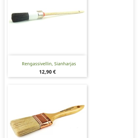
Rengassivellin, Sianharjas
Hinta
12,90 €