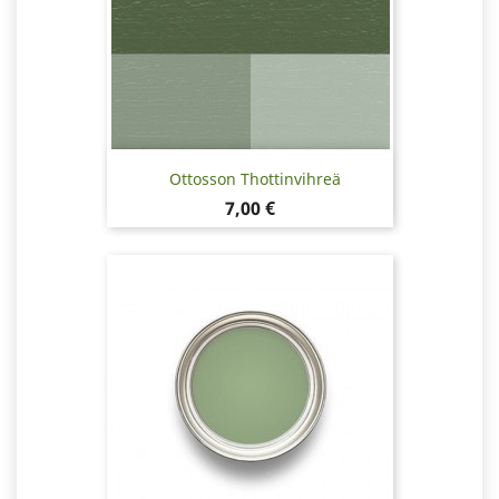
Ottosson Thottinvihreä
Hinta
7,00 €