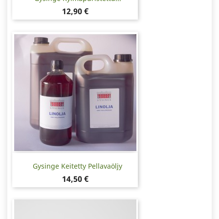
Hinta
12,90 €
Gysinge Keitetty Pellavaöljy
Hinta
14,50 €