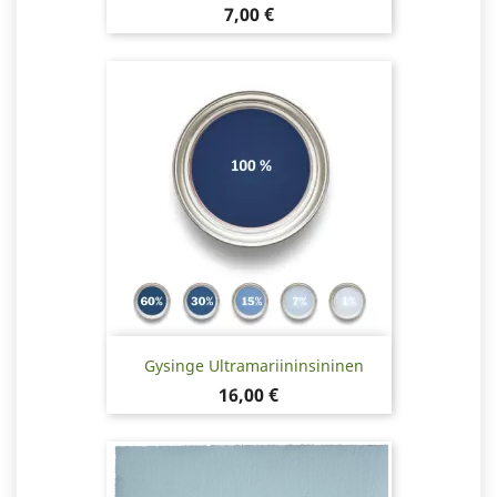
Hinta
7,00 €
Gysinge Ultramariininsininen
Hinta
16,00 €