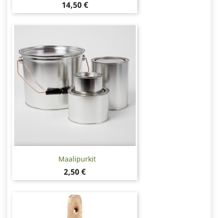
Hinta
14,50 €
Maalipurkit
Hinta
2,50 €