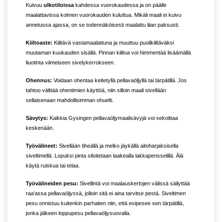
Kuivuu
ulkotiloissa
kahdessa vuorokaudessa ja on päälle
maalattavissa kolmen vuorokauden kuluttua. Mikäli maali ei kuivu
annetussa ajassa, on se todennäköisesti maalattu liian paksusti.
Kiiltoaste:
Kiiltävä vastamaalattuna ja muuttuu puolikiiltäväksi
muutaman kuukauden sisällä. Pinnan kiiltoa voi himmentää lisäämällä
liuotinta viimeiseen sivelykerrokseen.
Ohennus:
Voidaan ohentaa keitetyllä pellavaöljyllä tai tärpätillä. Jos
tahtoo välttää ohentimien käyttöä, niin silloin maali sivellään
sellaisenaan mahdollisimman ohuelti.
Sävytys:
Kaikkia Gysingen pellavaöljymaalisävyjä voi sekoittaa
keskenään.
Työvälineet:
Sivellään tiheällä ja melko jäykällä aitoharjaksisella
siveltimellä. Lopuksi pinta siloitetaan laakealla lakkapensselillä. Älä
käytä ruiskua tai telaa.
Työvälineiden pesu:
Sivellintä voi maalauskertojen välissä säilyttää
raa'assa pellavaöljyssä, jolloin sitä ei aina tarvitse pestä. Siveltimen
pesu onnistuu kuitenkin parhaiten niin, että esipesee sen tärpätillä,
jonka jälkeen loppupesu pellavaöljysuovalla.