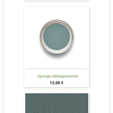
Gysinge Allmogesininen
Hinta
13,00 €