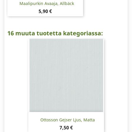
Maalipurkin Avaaja, Allbäck
Hinta
5,90 €
16 muuta tuotetta kategoriassa:
Ottosson Gejser Ljus, Matta
Hinta
7,50 €