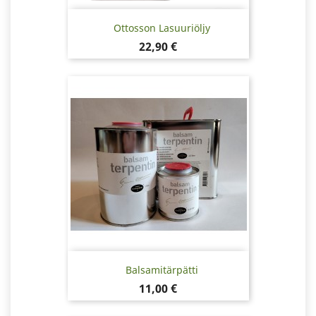
Ottosson Lasuuriöljy
Hinta
22,90 €
Balsamitärpätti
Hinta
11,00 €