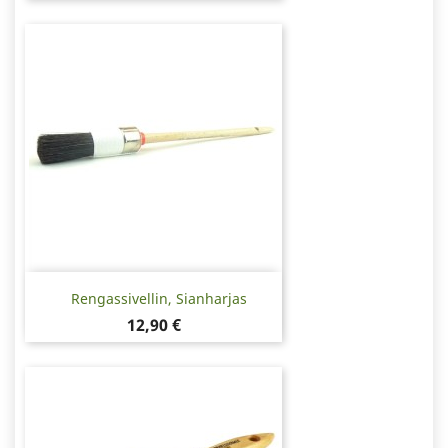
Rengassivellin, Sianharjas
Hinta
12,90 €