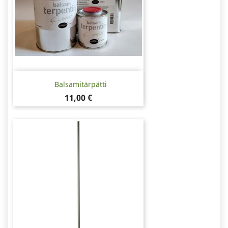
Balsamitärpätti
Hinta
11,00 €