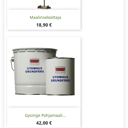
Maalinsekoittaja
Hinta
18,90 €
Gysinge Pohjamaali...
Hinta
42,00 €