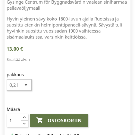
Gysinge Centrum för Byggnadsvårdin vaalean siniharmaa
pellavaöljymaali.
Hyvin yleinen sävy koko 1800-luvun ajalla Ruotsissa ja
suosittu etenkin helmiponttipaneeli-sävynä. Sävystä tuli
hyvinkin suosittu vuosisadan 1900 vaihteessa
sisämaalauksissa, varsinkin keittiöissä.
13,00 €
Sisältää alv:n
pakkaus
Määrä

OSTOSKORIIN