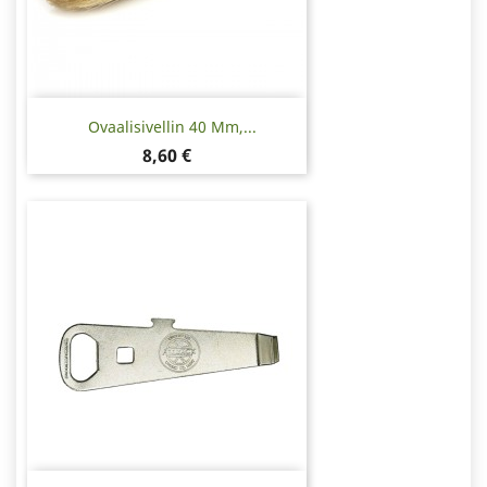
Ovaalisivellin 40 Mm,...
Hinta
8,60 €