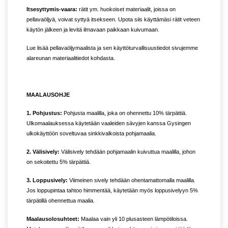
Itsesyttymis-vaara:
rätit ym. huokoiset materiaalit, joissa on
pellavaöljyä, voivat syttyä itsekseen. Upota siis käyttämäsi rätit veteen
käytön jälkeen ja levitä ilmavaan paikkaan kuivumaan.
Lue lisää pellavaöljymaalista ja sen käyttöturvallisuustiedot sivujemme
alareunan materiaalitiedot kohdasta.
MAALAUSOHJE
1. Pohjustus:
Pohjusta maalilla, joka on ohennettu 10% tärpättiä.
Ulkomaalauksessa käytetään vaaleiden sävyjen kanssa Gysingen
ulkokäyttöön soveltuvaa sinkkivalkoista pohjamaalia.
2. Välisively:
Välisively tehdään pohjamaalin kuivuttua maalilla, johon
on sekoitettu 5% tärpättiä.
3. Loppusively:
Viimeinen sively tehdään ohentamattomalla maalilla.
Jos loppupintaa tahtoo himmentää, käytetään myös loppusivelyyn 5%
tärpätillä ohennettua maalia.
Maalausolosuhteet:
Maalaa vain yli 10 plusasteen lämpötiloissa.