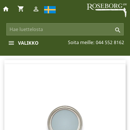
shopping_cart
home


Soita meille:
044 552 8162
VALIKKO