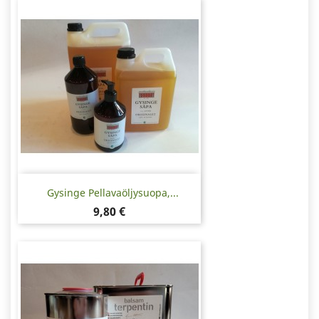
Gysinge Pellavaöljysuopa,...
Hinta
9,80 €