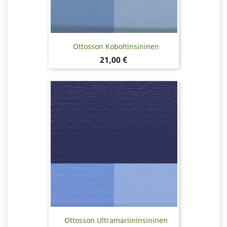
Ottosson Koboltinsininen
Hinta
21,00 €
Ottosson Ultramariininsininen