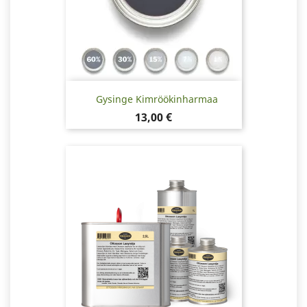
Gysinge Kimröökinharmaa
Hinta
13,00 €