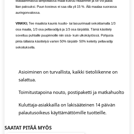
Matalammassa lämpötilassa maali kuivuu hitaammin ja se voi jäädä
liian paksuksi. Puun kosteus ei saa olla yli 15 %. Älä maalaa suorassa
auringonvalossa.
VINKKI;
Tee maalista kaunis kuulto- tai lasuurimaali sekoittamalla 1/3
osa maalia, 1/3 osa pellavaöljyä ja 1/3 osa tärpättiä. Tämä käsittely
soveltuu puhtaille puupinnoille niin sisä- kuin ulkokäytössä. Pohjusta
pinta tällaista käsittelyä varten 50% tärpätti- 50% keitetty pellavaöljy
sekoituksella.
Asioiminen on turvallista, kaikki tietoliikenne on
salattua.
Toimitustapoina nouto, postipaketti ja matkahuolto
Kuluttaja-asiakkailla on lakisääteinen 14 päivän
palautusoikeus käyttämättömille tuotteille.
SAATAT PITÄÄ MYÖS