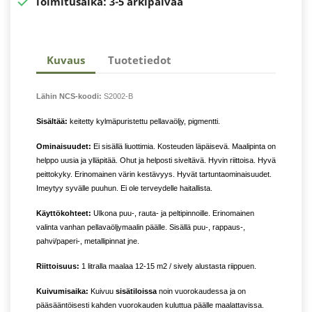

Toimitusaika:
3-5 arkipäivää
Kuvaus
Tuotetiedot
Lähin NCS-koodi:
S2002-B
Sisältää:
keitetty kylmäpuristettu pellavaöljy, pigmentti.
Ominaisuudet:
Ei sisällä liuottimia. Kosteuden läpäisevä. Maalipinta on
helppo uusia ja ylläpitää. Ohut ja helposti siveltävä. Hyvin riittoisa. Hyvä
peittokyky. Erinomainen värin kestävyys. Hyvät tartuntaominaisuudet.
Imeytyy syvälle puuhun. Ei ole terveydelle haitallista.
Käyttökohteet:
Ulkona puu-, rauta- ja peltipinnoille. Erinomainen
valinta vanhan pellavaöljymaalin päälle. Sisällä puu-, rappaus-,
pahvi/paperi-, metallipinnat jne.
Riittoisuus:
1 litralla maalaa 12-15 m2 / sively alustasta riippuen.
Kuivumisaika:
Kuivuu
sisätiloissa
noin vuorokaudessa ja on
pääsääntöisesti kahden vuorokauden kuluttua päälle maalattavissa.