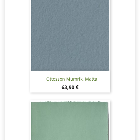
Ottosson Mumrik, Matta
Hinta
63,90 €