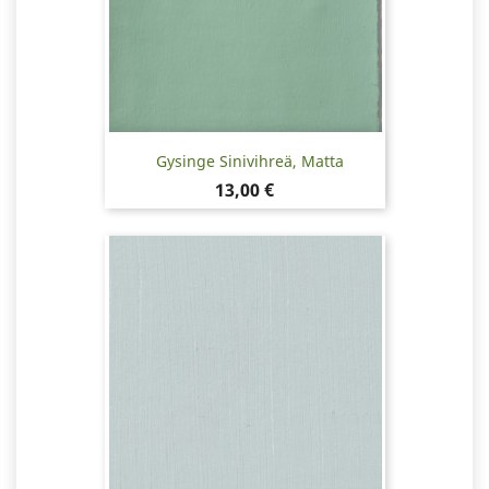
Gysinge Sinivihreä, Matta
Hinta
13,00 €