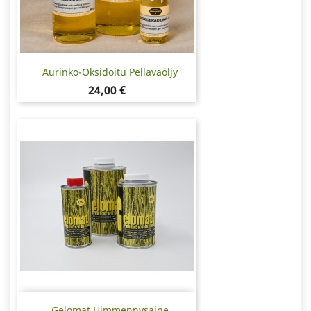
Aurinko-Oksidoitu Pellavaöljy
Hinta
24,00 €
Gelomat Himmennysaine