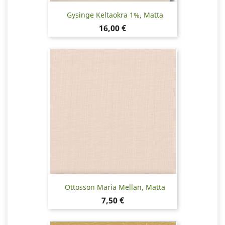
Gysinge Keltaokra 1%, Matta
Hinta
16,00 €
Ottosson Maria Mellan, Matta
Hinta
7,50 €