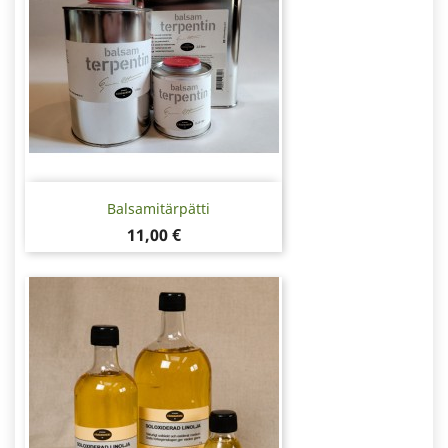
Balsamitärpätti
Hinta
11,00 €