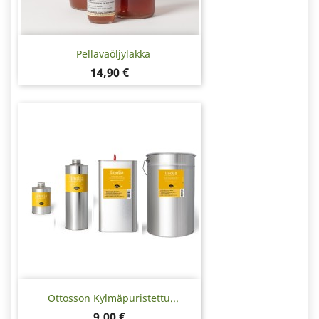
Pellavaöljylakka
Hinta
14,90 €
Ottosson Kylmäpuristettu...
Hinta
9,00 €