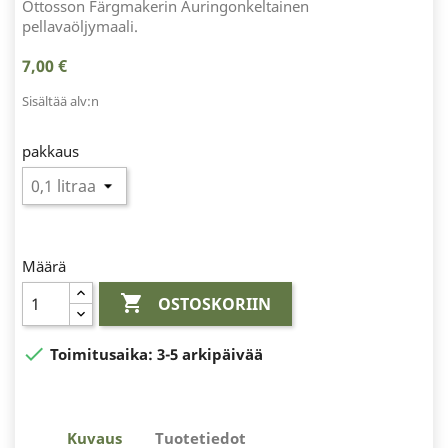
Ottosson Färgmakerin Auringonkeltainen
pellavaöljymaali.
7,00 €
Sisältää alv:n
pakkaus
Määrä

OSTOSKORIIN

Toimitusaika:
3-5 arkipäivää
Kuvaus
Tuotetiedot