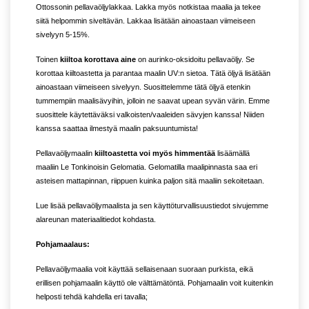
Ottossonin pellavaöljylakkaa. Lakka myös notkistaa maalia ja tekee
siitä helpommin siveltävän. Lakkaa lisätään ainoastaan viimeiseen
sivelyyn 5-15%.
Toinen
kiiltoa korottava aine
on aurinko-oksidoitu pellavaöljy. Se
korottaa kiiltoastetta ja parantaa maalin UV:n sietoa. Tätä öljyä lisätään
ainoastaan viimeiseen sivelyyn. Suosittelemme tätä öljyä etenkin
tummempiin maalisävyihin, jolloin ne saavat upean syvän värin. Emme
suosittele käytettäväksi valkoisten/vaaleiden sävyjen kanssa! Niiden
kanssa saattaa ilmestyä maalin paksuuntumista!
Pellavaöljymaalin
kiiltoastetta voi myös himmentää
lisäämällä
maaliin Le Tonkinoisin Gelomatia. Gelomatilla maalipinnasta saa eri
asteisen mattapinnan, riippuen kuinka paljon sitä maaliin sekoitetaan.
Lue lisää pellavaöljymaalista ja sen käyttöturvallisuustiedot sivujemme
alareunan materiaalitiedot kohdasta.
Pohjamaalaus:
Pellavaöljymaalia voit käyttää sellaisenaan suoraan purkista, eikä
erillisen pohjamaalin käyttö ole välttämätöntä. Pohjamaalin voit kuitenkin
helposti tehdä kahdella eri tavalla;