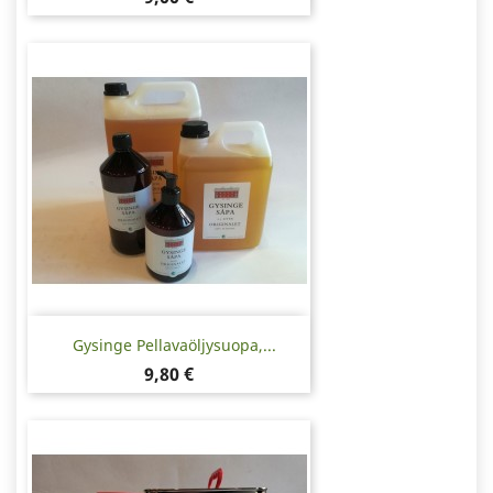
Gysinge Pellavaöljysuopa,...
Hinta
9,80 €