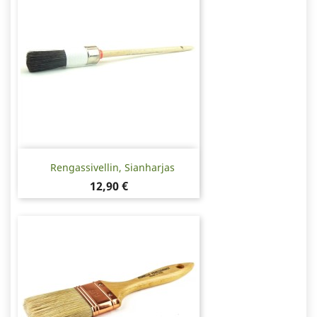
Rengassivellin, Sianharjas
Hinta
12,90 €