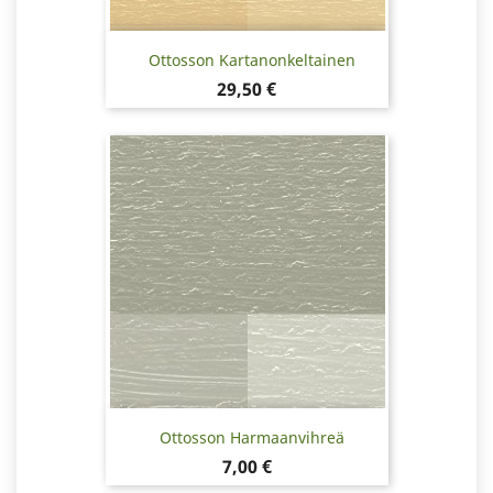
Ottosson Kartanonkeltainen
Hinta
29,50 €
Ottosson Harmaanvihreä
Hinta
7,00 €