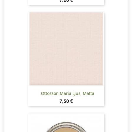
7,20 €
Ottosson Maria Ljus, Matta
Hinta
7,50 €