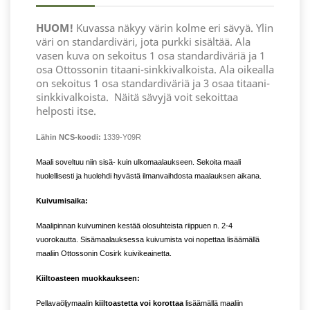
HUOM!
Kuvassa näkyy värin kolme eri sävyä. Ylin
väri on standardiväri, jota purkki sisältää. Ala
vasen kuva on sekoitus 1 osa standardiväriä ja 1
osa Ottossonin titaani-sinkkivalkoista. Ala oikealla
on sekoitus 1 osa standardiväriä ja 3 osaa titaani-
sinkkivalkoista.
Näitä sävyjä voit sekoittaa
helposti itse.
Lähin NCS-koodi:
1339-Y09R
Maali soveltuu niin sisä- kuin ulkomaalaukseen. Sekoita maali
huolellisesti ja huolehdi hyvästä ilmanvaihdosta maalauksen aikana.
Kuivumisaika:
Maalipinnan kuivuminen kestää olosuhteista riippuen n. 2-4
vuorokautta. Sisämaalauksessa kuivumista voi nopettaa lisäämällä
maaliin Ottossonin Cosirk kuivikeainetta.
Kiiltoasteen muokkaukseen:
Pellavaöljymaalin
kiiltoastetta voi korottaa
lisäämällä maaliin