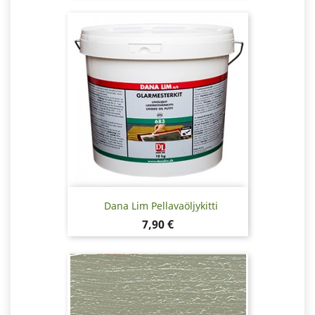
Dana Lim Pellavaöljykitti
Hinta
7,90 €