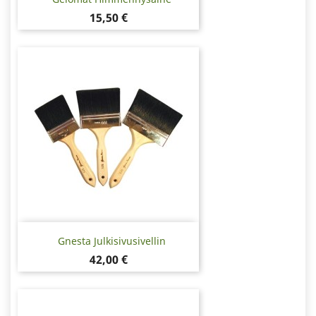
Hinta
15,50 €
Gnesta Julkisivusivellin
Hinta
42,00 €