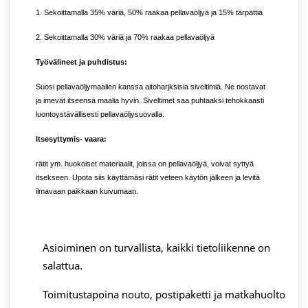
1. Sekoittamalla 35% väriä, 50% raakaa pellavaöljyä ja 15% tärpättiä
2. Sekoittamalla 30% väriä ja 70% raakaa pellavaöljyä
Työvälineet ja puhdistus:
Suosi pellavaöljymaalien kanssa aitoharjksisia siveltimiä. Ne nostavat
ja imevät itseensä maalia hyvin. Siveltimet saa puhtaaksi tehokkaasti
luontoystävällisesti pellavaöljysuovalla.
Itsesyttymis- vaara:
rätit ym. huokoiset materiaalit, joissa on pellavaöljyä, voivat syttyä
itsekseen. Upota siis käyttämäsi rätit veteen käytön jälkeen ja levitä
ilmavaan paikkaan kuivumaan.
Asioiminen on turvallista, kaikki tietoliikenne on
salattua.
Toimitustapoina nouto, postipaketti ja matkahuolto