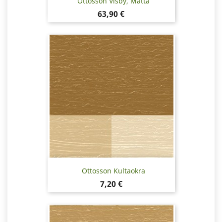
Ottosson Visby, Matta
Hinta
63,90 €
Ottosson Kultaokra
Hinta
7,20 €