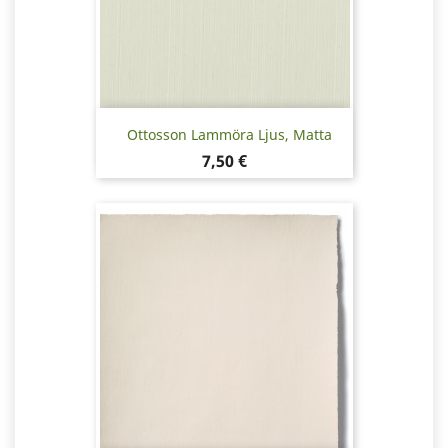
Ottosson Lammöra Ljus, Matta
Hinta
7,50 €