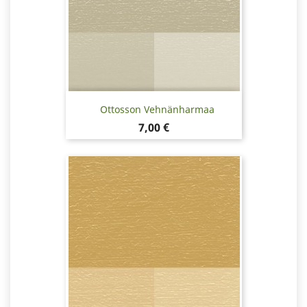
Ottosson Vehnänharmaa
Hinta
7,00 €