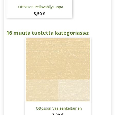
Ottosson Pellavaöljysuopa
Hinta
8,50 €
16 muuta tuotetta kategoriassa:
Ottosson Vaaleankeltainen
Hinta