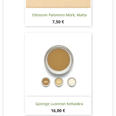
Ottosson Palomino Mörk, Matta
Hinta
7,50 €
Gysinge Luonnon Keltaokra
Hinta
16,00 €