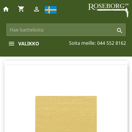
shopping_cart
home


Soita meille:
044 552 8162
VALIKKO