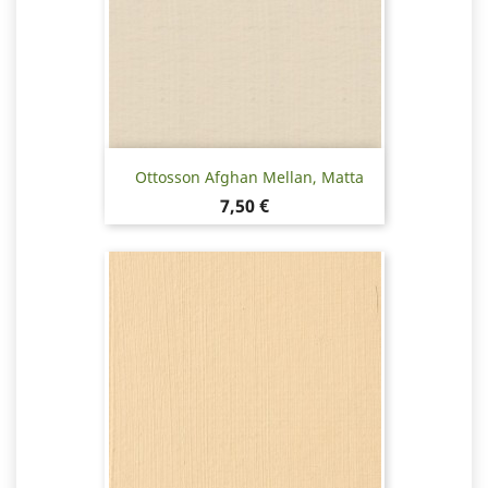
Ottosson Afghan Mellan, Matta
Hinta
7,50 €