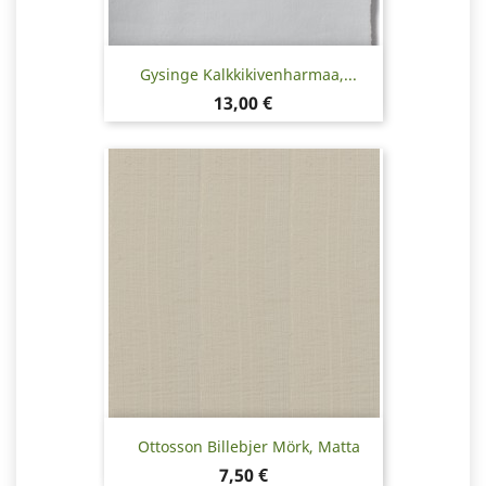
Gysinge Kalkkikivenharmaa,...
Hinta
13,00 €
Ottosson Billebjer Mörk, Matta
Hinta
7,50 €