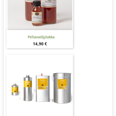
Pellavaöljylakka
Hinta
14,90 €