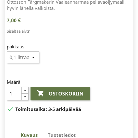
Ottosson Färgmakerin Vaaleanharmaa pellavaöljymaali,
hyvin lähellä valkoista.
7,00 €
Sisältää alv:n
pakkaus
Määrä

OSTOSKORIIN

Toimitusaika:
3-5 arkipäivää
Kuvaus
Tuotetiedot