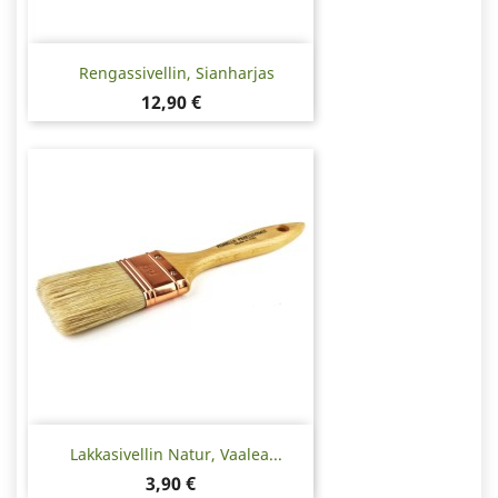
Rengassivellin, Sianharjas
Hinta
12,90 €
Lakkasivellin Natur, Vaalea...
Hinta
3,90 €