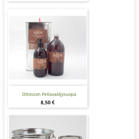
Ottosson Pellavaöljysuopa
Hinta
8,50 €