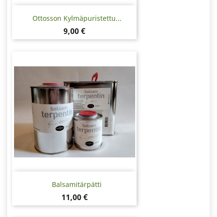
Ottosson Kylmäpuristettu...
Hinta
9,00 €
Balsamitärpätti
Hinta
11,00 €