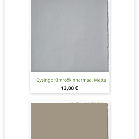
Gysinge Kimröökinharmaa, Matta
Hinta
13,00 €