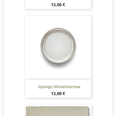
Hinta
13,00 €
Gysinge Vihreänharmaa
Hinta
13,00 €