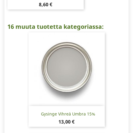
Hinta
8,60 €
16 muuta tuotetta kategoriassa:
Gysinge Vihreä Umbra 15%
Hinta
13,00 €