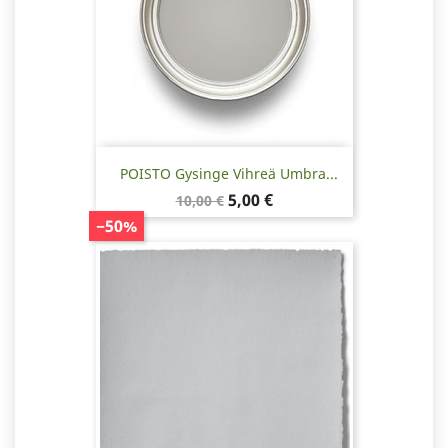
POISTO Gysinge Vihreä Umbra...
Normaalihinta
Hinta
5,00 €
10,00 €
−50%