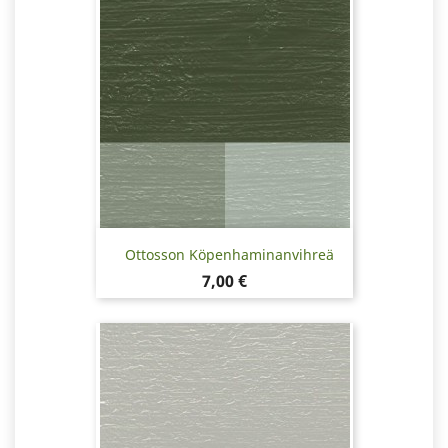
Ottosson Köpenhaminanvihreä
Hinta
7,00 €