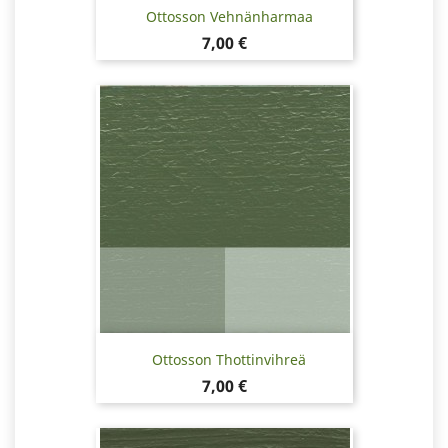
Ottosson Vehnänharmaa
Hinta
7,00 €
Ottosson Thottinvihreä
Hinta
7,00 €