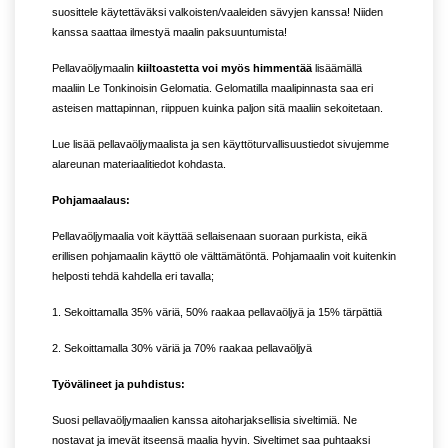
suosittele käytettäväksi valkoisten/vaaleiden sävyjen kanssa! Niiden
kanssa saattaa ilmestyä maalin paksuuntumista!
Pellavaöljymaalin
kiiltoastetta voi myös himmentää
lisäämällä
maaliin Le Tonkinoisin Gelomatia. Gelomatilla maalipinnasta saa eri
asteisen mattapinnan, riippuen kuinka paljon sitä maaliin sekoitetaan.
Lue lisää pellavaöljymaalista ja sen käyttöturvallisuustiedot sivujemme
alareunan materiaalitiedot kohdasta.
Pohjamaalaus:
Pellavaöljymaalia voit käyttää sellaisenaan suoraan purkista, eikä
erillisen pohjamaalin käyttö ole välttämätöntä. Pohjamaalin voit kuitenkin
helposti tehdä kahdella eri tavalla;
1. Sekoittamalla 35% väriä, 50% raakaa pellavaöljyä ja 15% tärpättiä
2. Sekoittamalla 30% väriä ja 70% raakaa pellavaöljyä
Työvälineet ja puhdistus:
Suosi pellavaöljymaalien kanssa aitoharjaksellisia siveltimiä. Ne
nostavat ja imevät itseensä maalia hyvin. Siveltimet saa puhtaaksi