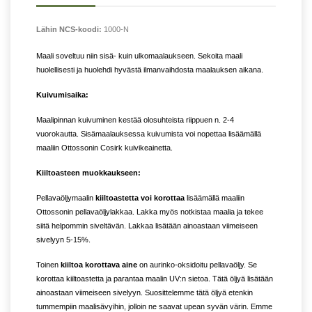
Lähin NCS-koodi:
1000-N
Maali soveltuu niin sisä- kuin ulkomaalaukseen. Sekoita maali
huolellisesti ja huolehdi hyvästä ilmanvaihdosta maalauksen aikana.
Kuivumisaika:
Maalipinnan kuivuminen kestää olosuhteista riippuen n. 2-4
vuorokautta. Sisämaalauksessa kuivumista voi nopettaa lisäämällä
maaliin Ottossonin Cosirk kuivikeainetta.
Kiiltoasteen muokkaukseen:
Pellavaöljymaalin
kiiltoastetta voi korottaa
lisäämällä maaliin
Ottossonin pellavaöljylakkaa. Lakka myös notkistaa maalia ja tekee
siitä helpommin siveltävän. Lakkaa lisätään ainoastaan viimeiseen
sivelyyn 5-15%.
Toinen
kiiltoa korottava aine
on aurinko-oksidoitu pellavaöljy. Se
korottaa kiiltoastetta ja parantaa maalin UV:n sietoa. Tätä öljyä lisätään
ainoastaan viimeiseen sivelyyn. Suosittelemme tätä öljyä etenkin
tummempiin maalisävyihin, jolloin ne saavat upean syvän värin. Emme