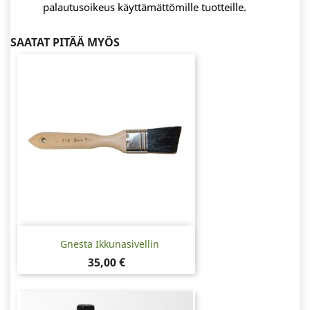
palautusoikeus käyttämättömille tuotteille.
SAATAT PITÄÄ MYÖS
Gnesta Ikkunasivellin
Hinta
35,00 €