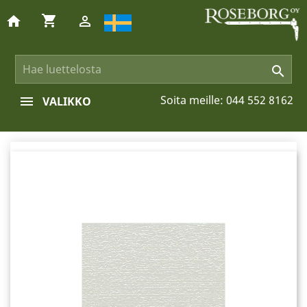
shopping_cart
home


Soita meille:
044 552 8162
VALIKKO