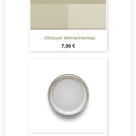
Ottosson Vehnänharmaa
Hinta
7,00 €