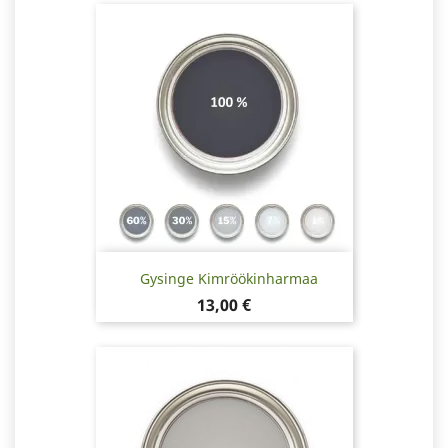
Gysinge Kimröökinharmaa
Hinta
13,00 €