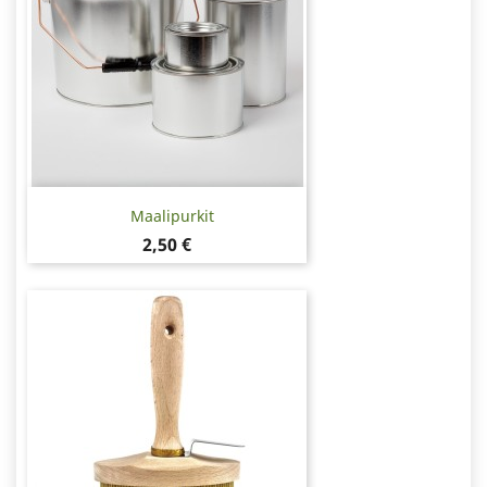
Maalipurkit
Hinta
2,50 €