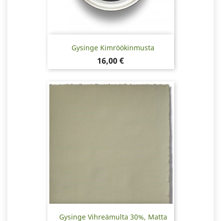
Gysinge Kimröökinmusta
Hinta
16,00 €
Gysinge Vihreämulta 30%, Matta