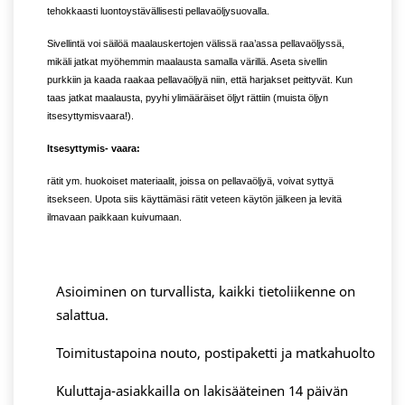
tehokkaasti luontoystävällisesti pellavaöljysuovalla.
Sivellintä voi säilöä maalauskertojen välissä raa’assa pellavaöljyssä,
mikäli jatkat myöhemmin maalausta samalla värillä. Aseta sivellin
purkkiin ja kaada raakaa pellavaöljyä niin, että harjakset peittyvät. Kun
taas jatkat maalausta, pyyhi ylimääräiset öljyt rättiin (muista öljyn
itsesyttymisvaara!).
Itsesyttymis- vaara:
rätit ym. huokoiset materiaalit, joissa on pellavaöljyä, voivat syttyä
itsekseen. Upota siis käyttämäsi rätit veteen käytön jälkeen ja levitä
ilmavaan paikkaan kuivumaan.
Asioiminen on turvallista, kaikki tietoliikenne on
salattua.
Toimitustapoina nouto, postipaketti ja matkahuolto
Kuluttaja-asiakkailla on lakisääteinen 14 päivän