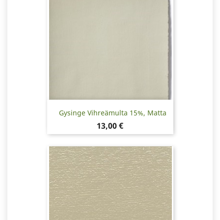
Gysinge Vihreämulta 15%, Matta
Hinta
13,00 €