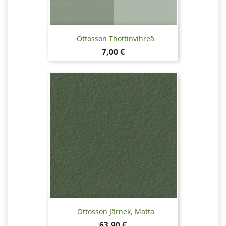
Ottosson Thottinvihreä
Hinta
7,00 €
Ottosson Järnek, Matta
Hinta
63,90 €