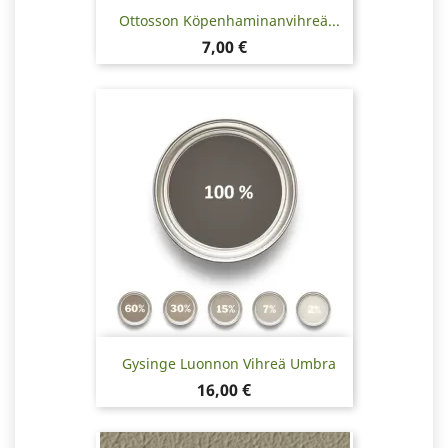
Ottosson Köpenhaminanvihreä...
Hinta
7,00 €
Gysinge Luonnon Vihreä Umbra
Hinta
16,00 €