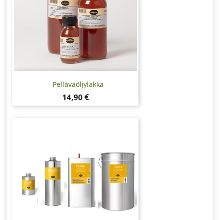
Pellavaöljylakka
Hinta
14,90 €