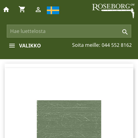
shopping_cart
home


Soita meille:
044 552 8162
VALIKKO