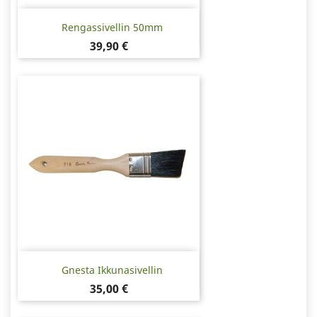
Rengassivellin 50mm
Hinta
39,90 €
Gnesta Ikkunasivellin
Hinta
35,00 €