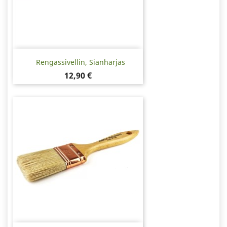
Rengassivellin, Sianharjas
Hinta
12,90 €