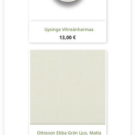
Gysinge Vihreänharmaa
Hinta
13,00 €
Ottosson Ebba Grön Ljus, Matta