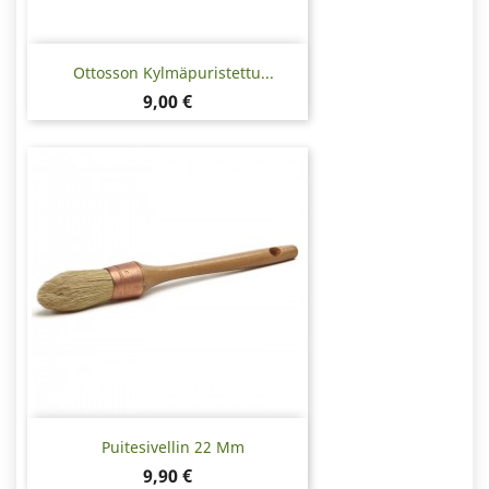
Ottosson Kylmäpuristettu...
Hinta
9,00 €
Puitesivellin 22 Mm
Hinta
9,90 €