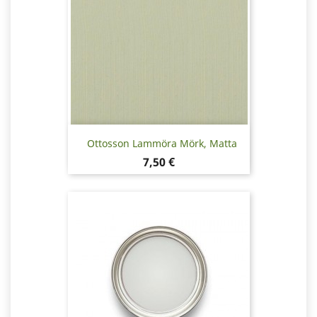
Ottosson Lammöra Mörk, Matta
Hinta
7,50 €