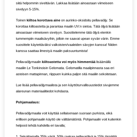
siitä helpommin siveltävän. Lakkaa lisätään ainoastaan viimeiseen
sivelyyn 5-15%.
Toinen
kiiltoa korottava aine
on aurinko-oksidoitu pellavaöljy. Se
korottaa kiiltoastetta ja parantaa maalin UV:n sietoa. Tätä öljyä lisätään
ainoastaan viimeiseen sivelyyn. Suosittelemme tätä öljyä etenkin
tummempiin maalisävyihin, jolloin ne saavat upean syvän värin. Emme
suosittele käytettäväksi valkoisten/vaaleiden sävyjen kanssa! Niiden
kanssa saattaa ilmestyä maalin paksuuntumista!
Pellavaöljymaalin
kiiltoastetta voi myös himmentää
lisäämällä
maaliin Le Tonkinoisin Gelomatia. Gelomatilla maalipinnasta saa eri
asteisen mattapinnan, riippuen kuinka paljon sitä maaliin sekoitetaan.
Lue lisää pellavaöljymaalista ja sen käyttöturvallisuustiedot sivujemme
alareunan materiaalitiedot kohdasta.
Pohjamaalaus:
Pellavaöljymaalia voit käyttää sellaisenaan suoraan purkista, eikä
erillisen pohjamaalin käyttö ole välttämätöntä. Pohjamaalin voit kuitenkin
helposti tehdä kahdella eri tavalla;
1. Sekoittamalla 35% väriä, 50% raakaa pellavaöljyä ja 15% tärpättiä