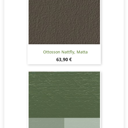
Ottosson Nattfly, Matta
Hinta
63,90 €