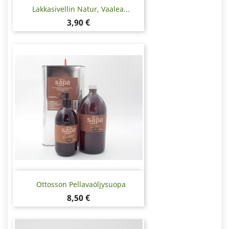
Lakkasivellin Natur, Vaalea...
Hinta
3,90 €
Ottosson Pellavaöljysuopa
Hinta
8,50 €