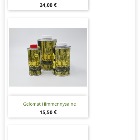
Hinta
24,00 €
Gelomat Himmennysaine
Hinta
15,50 €