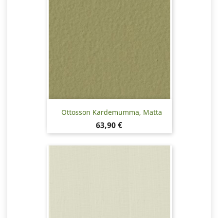
Ottosson Kardemumma, Matta
Hinta
63,90 €