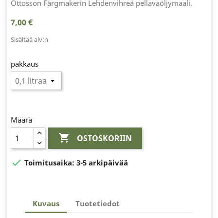
Ottosson Färgmakerin Lehdenvihreä pellavaöljymaali.
7,00 €
Sisältää alv:n
pakkaus
Määrä

OSTOSKORIIN

Toimitusaika:
3-5 arkipäivää
Kuvaus
Tuotetiedot