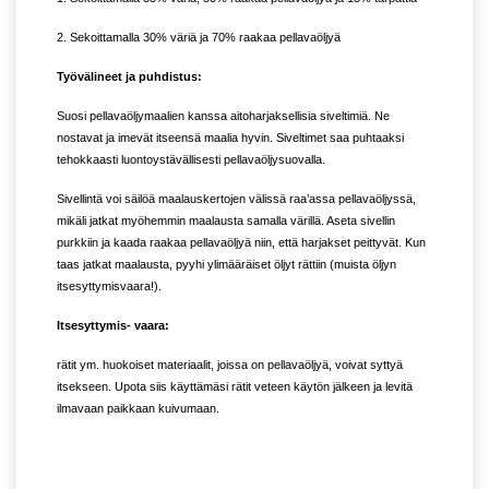
2. Sekoittamalla 30% väriä ja 70% raakaa pellavaöljyä
Työvälineet ja puhdistus:
Suosi pellavaöljymaalien kanssa aitoharjaksellisia siveltimiä. Ne
nostavat ja imevät itseensä maalia hyvin. Siveltimet saa puhtaaksi
tehokkaasti luontoystävällisesti pellavaöljysuovalla.
Sivellintä voi säilöä maalauskertojen välissä raa’assa pellavaöljyssä,
mikäli jatkat myöhemmin maalausta samalla värillä. Aseta sivellin
purkkiin ja kaada raakaa pellavaöljyä niin, että harjakset peittyvät. Kun
taas jatkat maalausta, pyyhi ylimääräiset öljyt rättiin (muista öljyn
itsesyttymisvaara!).
Itsesyttymis- vaara:
rätit ym. huokoiset materiaalit, joissa on pellavaöljyä, voivat syttyä
itsekseen. Upota siis käyttämäsi rätit veteen käytön jälkeen ja levitä
ilmavaan paikkaan kuivumaan.