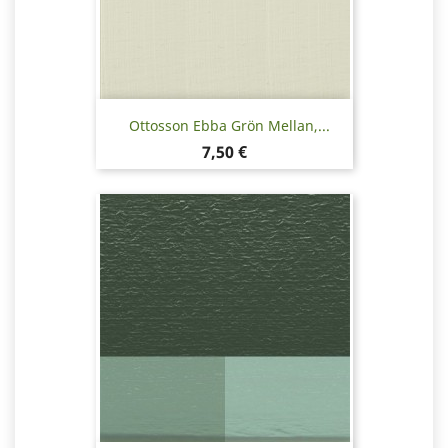
Ottosson Ebba Grön Mellan,...
Hinta
7,50 €