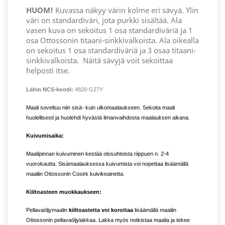
HUOM!
Kuvassa näkyy värin kolme eri sävyä. Ylin
väri on standardiväri, jota purkki sisältää. Ala
vasen kuva on sekoitus 1 osa standardiväriä ja 1
osa Ottossonin titaani-sinkkivalkoista. Ala oikealla
on sekoitus 1 osa standardiväriä ja 3 osaa titaani-
sinkkivalkoista.
Näitä sävyjä voit sekoittaa
helposti itse.
Lähin NCS-koodi:
4820-G27Y
Maali soveltuu niin sisä- kuin ulkomaalaukseen. Sekoita maali
huolellisesti ja huolehdi hyvästä ilmanvaihdosta maalauksen aikana.
Kuivumisaika:
Maalipinnan kuivuminen kestää olosuhteista riippuen n. 2-4
vuorokautta. Sisämaalauksessa kuivumista voi nopettaa lisäämällä
maaliin Ottossonin Cosirk kuivikeainetta.
Kiiltoasteen muokkaukseen:
Pellavaöljymaalin
kiiltoastetta voi korottaa
lisäämällä maaliin
Ottossonin pellavaöljylakkaa. Lakka myös notkistaa maalia ja tekee