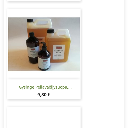
Gysinge Pellavaöljysuopa,...
Hinta
9,80 €