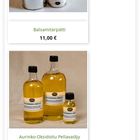
Balsamitärpätti
Hinta
11,00 €
Aurinko-Oksidoitu Pellavaöljy