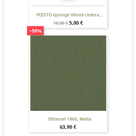
POISTO Gysinge Vihreä Umbra...
Normaalihinta
Hinta
5,00 €
10,00 €
−50%
Ottosson 1860, Matta
Hinta
63,90 €