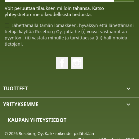
Voit peruuttaa tilauksen milloin tahansa. Katso
yhteystietomme oikeudellisista tiedoista.
Lähettämällä tämän lomakkeen, hyväksyn että lähettämäni
tietoja käyttää Roseborg Oy, jotta he (i) voivat vastaanottaa
pyyntöni, (ii) vastata minulle ja tarvittaessa (iii) hallinnoida
tietojani.
Facebook
Instagram
TUOTTEET

YRITYKSEMME

KAUPAN YHTEYSTIEDOT
© 2026 Roseborg Oy. Kaikki oikeudet pidätetään