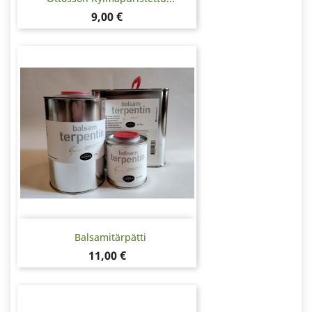
Hinta
9,00 €
Balsamitärpätti
Hinta
11,00 €