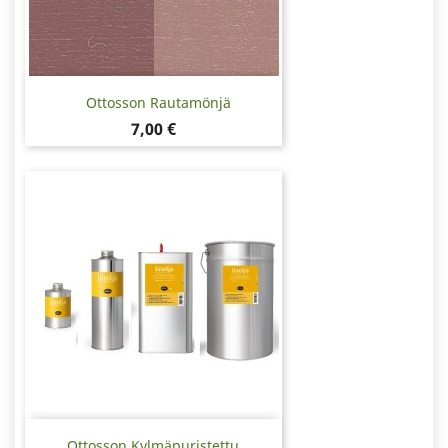
Ottosson Rautamönjä
Hinta
7,00 €
Ottosson Kylmäpuristettu...