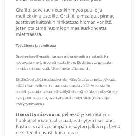
Grafiitti soveltuu tietenkin myös puulle ja
muillekkin alustoille. Grafiitilla maalatut pinnat
saattavat kuitenkin hinkatessa hieman värjätä,
joten ota tämä huomioon maalauskohdetta
mietittäessä.
Työvälineet ja puhdistus:
Suosi pellavaöljymaalien kanssa aitoharjaksellisia siveltimiä. Ne
nostavat ja imevät itseensä maalia hyvin. Siveltimet saa puhtaaksi
tehokkaasti luontoystävällisesti pellavaöljysuovalla.
Sivellintä voi säilöä maalauskertojen välissä raa’assa pellavaöljyssä,
mikäli jatkat myöhemmin maalausta samalla värillä. Aseta sivellin
purkkiin ja kaada raakaa pellavaöljyä niin, että harjakset peittyvät. Kun
taas jatkat maalausta, pyyhi ylimääräiset öljyt rättiin (muista öljyn
itsesyttymisvaara!).
Itsesyttymis-vaara:
pellavaöljyiset rätit ym.
huokoiset materiaalit saattavat syttyä itsestään.
Kasta siis räti vesiämpäriin käytön jälkeen ja levitä
ne sitten ilmavasti kuivumaan.