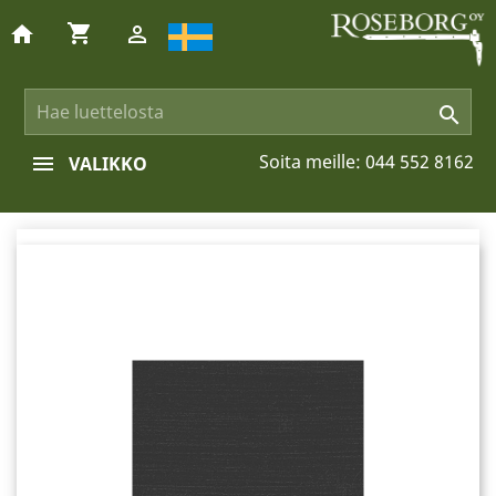
shopping_cart
home


Soita meille:
044 552 8162
VALIKKO