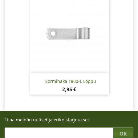
Sormihaka 1800-L Loppu
Hinta
2,95 €
Tilaa meidän uutiset ja erikoistarjoukset