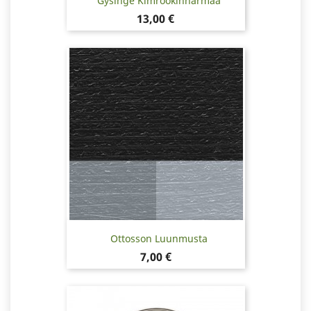
Gysinge Kimröökinharmaa
Hinta
13,00 €
Ottosson Luunmusta
Hinta
7,00 €