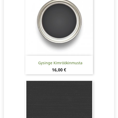
Gysinge Kimröökinmusta
Hinta
16,00 €