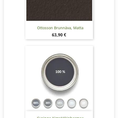
Ottosson Brunnäva, Matta
Hinta
63,90 €