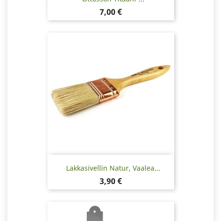
Hinta
7,00 €
Lakkasivellin Natur, Vaalea...
Hinta
3,90 €