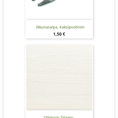
Ikkunasalpa, Kaksipuolinen
Hinta
1,50 €
Ottosson Titaani-...