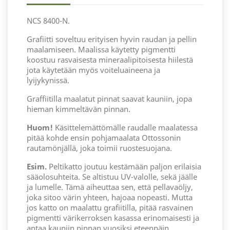
NCS 8400-N.
Grafiitti soveltuu erityisen hyvin raudan ja pellin
maalamiseen. Maalissa käytetty pigmentti
koostuu rasvaisesta mineraalipitoisesta hiilestä
jota käytetään myös voiteluaineena ja
lyijykynissä.
Graffiitilla maalatut pinnat saavat kauniin, jopa
hieman kimmeltävän pinnan.
Huom!
Käsittelemättömälle raudalle maalatessa
pitää kohde ensin pohjamaalata Ottossonin
rautamönjällä, joka toimii ruostesuojana.
Esim.
Peltikatto joutuu kestämään paljon erilaisia
sääolosuhteita. Se altistuu UV-valolle, sekä jäälle
ja lumelle. Tämä aiheuttaa sen, että pellavaöljy,
joka sitoo värin yhteen, hajoaa nopeasti. Mutta
jos katto on maalattu grafiitilla, pitää rasvainen
pigmentti värikerroksen kasassa erinomaisesti ja
antaa kauniin pinnan vuosiksi eteenpäin.