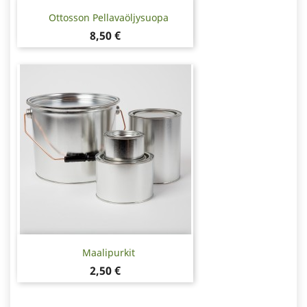
Ottosson Pellavaöljysuopa
Hinta
8,50 €
Maalipurkit
Hinta
2,50 €