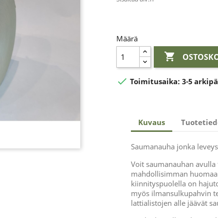
Määrä

OSTOSKO

Toimitusaika:
3-5 arkip
Kuvaus
Tuotetied
Saumanauha jonka leveys 
Voit saumanauhan avulla 
mahdollisimman huomaama
kiinnityspuolella on haju
myös ilmansulkupahvin te
lattialistojen alle jäävät s