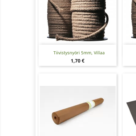
Pikakatselu

Tiivistysnyöri 5mm, Villaa
Hinta
1,70 €