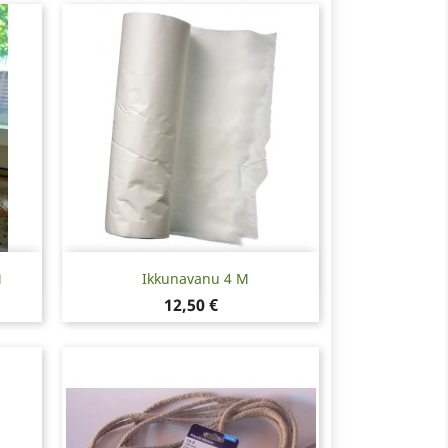
Pikakatselu

M
Ikkunavanu 4 M
Hinta
12,50 €