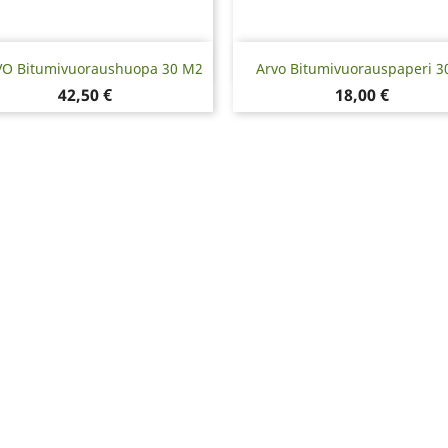
Pikakatselu
Pikakatselu


O Bitumivuoraushuopa 30 M2
Arvo Bitumivuorauspaperi 3
Hinta
Hinta
42,50 €
18,00 €