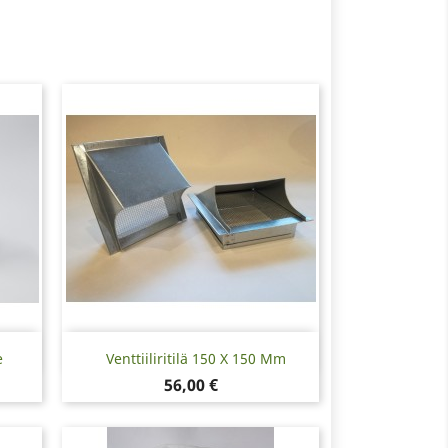
Pikakatselu

e
Venttiiliritilä 150 X 150 Mm
Hinta
56,00 €