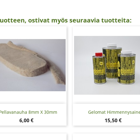
uotteen, ostivat myös seuraavia tuotteita:
Pikakatselu
Pikakatselu


Pellavanauha 8mm X 30mm
Gelomat Himmennysain
Hinta
Hinta
6,00 €
15,50 €