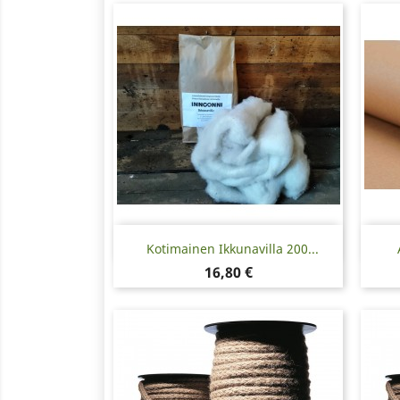
Pikakatselu

Kotimainen Ikkunavilla 200...
Hinta
16,80 €