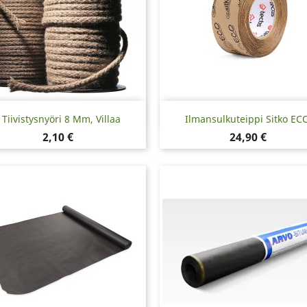
Pikakatselu
Pikakatselu


Tiivistysnyöri 8 Mm, Villaa
Ilmansulkuteippi Sitko ECO
Hinta
Hinta
2,10 €
24,90 €