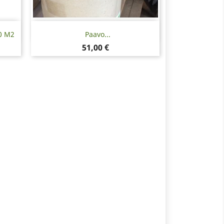
Pikakatselu

0 M2
Paavo...
Hinta
51,00 €