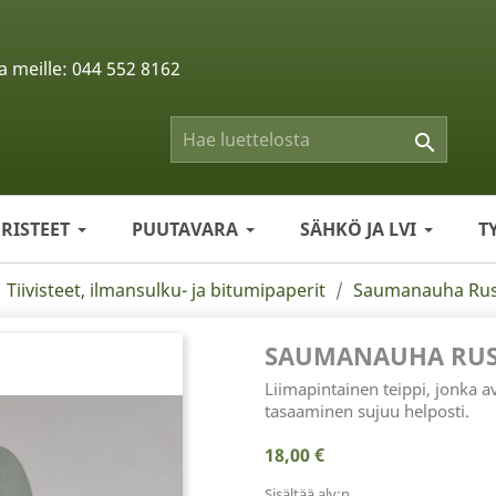
a meille:
044 552 8162

ERISTEET
PUUTAVARA
SÄHKÖ JA LVI
T
Tiivisteet, ilmansulku- ja bitumipaperit
Saumanauha Ru
SAUMANAUHA RUS
Liimapintainen teippi, jonka av
tasaaminen sujuu helposti.
18,00 €
Sisältää alv:n