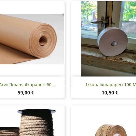
Pikakatselu
Pikakatselu


Arvo Ilmansulkupaperi 60...
Ikkunaliimapaperi 100 
Hinta
Hinta
59,00 €
10,50 €