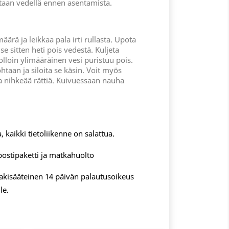
ltaan vedellä ennen asentamista.
äärä ja leikkaa pala irti rullasta. Upota
se sitten heti pois vedestä. Kuljeta
olloin ylimääräinen vesi puristuu pois.
htaan ja siloita se käsin. Voit myös
a nihkeää rättiä. Kuivuessaan nauha
, kaikki tietoliikenne on salattua.
postipaketti ja matkahuolto
 lakisääteinen 14 päivän palautusoikeus
le.