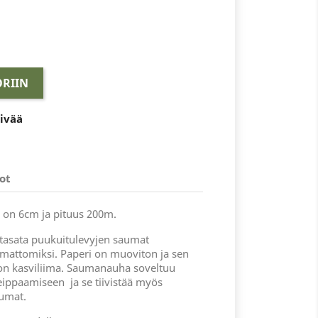
RIIN
äivää
ot
on 6cm ja pituus 200m.
tasata puukuitulevyjen saumat
ttomiksi. Paperi on muoviton ja sen
ton kasviliima. Saumanauha soveltuu
ippaamiseen ja se tiivistää myös
aumat.