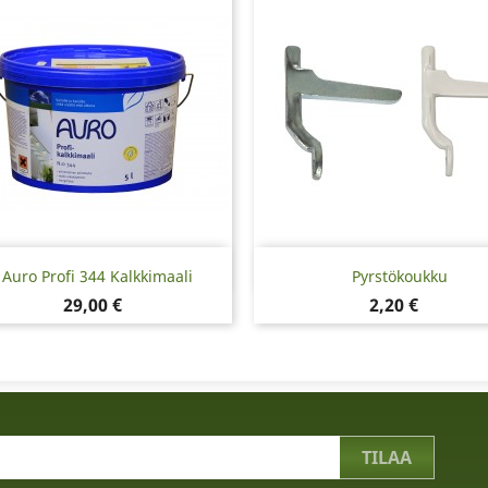
Pikakatselu
Pikakatselu


Auro Profi 344 Kalkkimaali
Pyrstökoukku
Hinta
Hinta
29,00 €
2,20 €