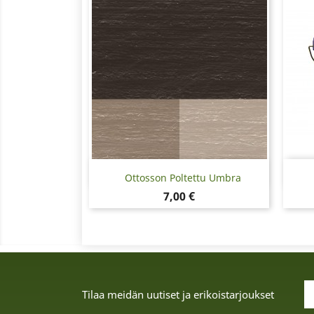
Pikakatselu

Ottosson Poltettu Umbra
Hinta
7,00 €
Tilaa meidän uutiset ja erikoistarjoukset