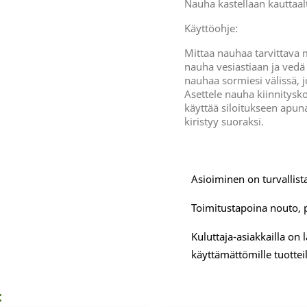
Nauha kastellaan kauttaa
Käyttöohje:
Mittaa nauhaa tarvittava m
nauha vesiastiaan ja vedä 
nauhaa sormiesi välissä, j
Asettele nauha kiinnitysko
käyttää siloitukseen apun
kiristyy suoraksi.
Asioiminen on turvallista
Toimitustapoina nouto, 
Kuluttaja-asiakkailla on
käyttämättömille tuotteil
: