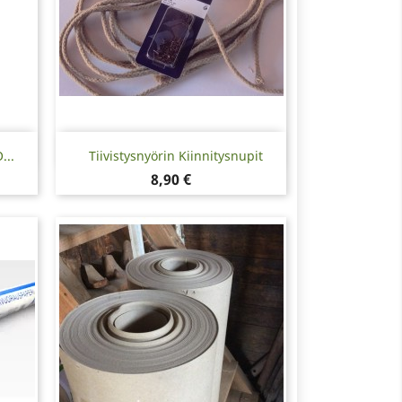
Pikakatselu

...
Tiivistysnyörin Kiinnitysnupit
Hinta
8,90 €