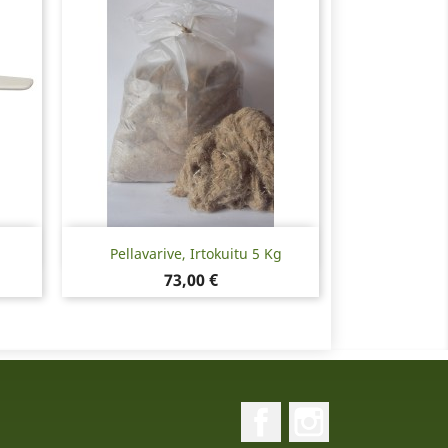
Pikakatselu

Pellavarive, Irtokuitu 5 Kg
Hinta
73,00 €
Facebook
Instagram