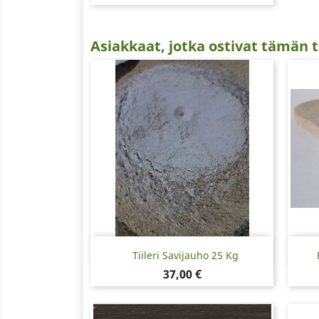
Asiakkaat, jotka ostivat tämän t
Pikakatselu

Tiileri Savijauho 25 Kg
Hinta
37,00 €