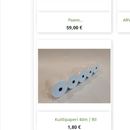
Pikakatselu

Paavo...
ARV
Hinta
59,00 €
Pikakatselu

Kuittipaperi 40m / Rll
Hinta
1,80 €