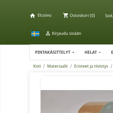
Etusivu
shopping_cart
home
Ostoskori
(0)
Soit

Kirjaudu sisään
PINTAKÄSITTELYT
HELAT
Koti
Materiaalit
Eristeet ja tiivistys