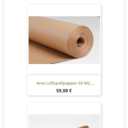
Arvo Luftspaltpapper 60 M2,...
Pris
59,00 €