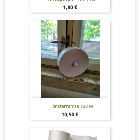
Pris
1,80 €
Fönsterremsa 100 M
Pris
10,50 €