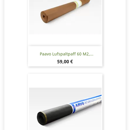
Paavo Lufspaltpaff 60 M2,...
Pris
59,00 €