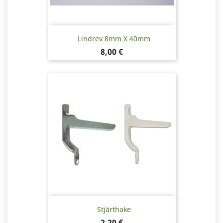
Lindrev 8mm X 40mm
Pris
8,00 €
Stjärthake
Pris
2,20 €