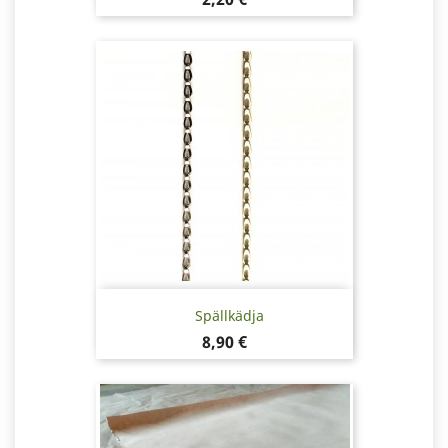
Spällkädja
Pris
8,90 €