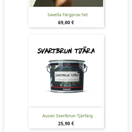
Savella Färgprov-Set
Pris
69,00 €
Auson Svartbrun Tjärfärg
Pris
25,90 €