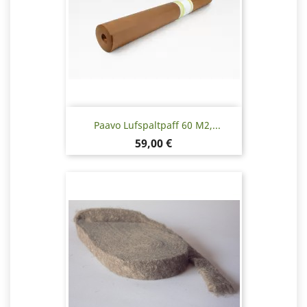
Paavo Lufspaltpaff 60 M2,...
Pris
59,00 €