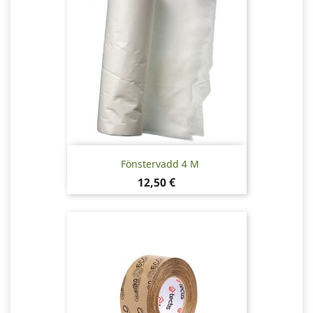
Fönstervadd 4 M
Pris
12,50 €