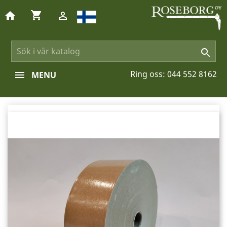
shopping_cart
home


Ring oss:
044 552 8162
MENU