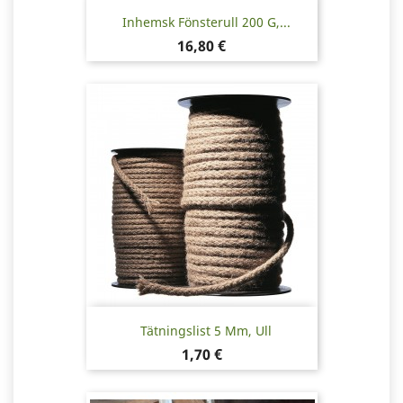
Inhemsk Fönsterull 200 G,...
Pris
16,80 €
Tätningslist 5 Mm, Ull
Pris
1,70 €