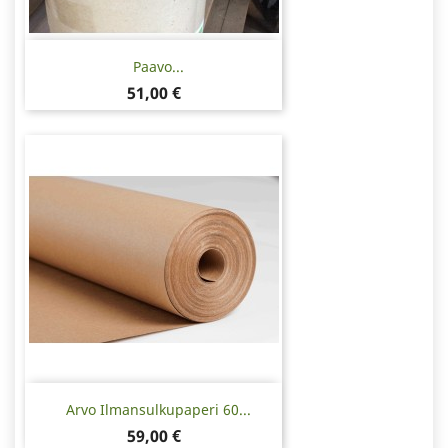
Paavo...
Hinta
51,00 €
Arvo Ilmansulkupaperi 60...
Hinta
59,00 €