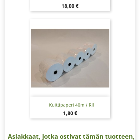
Hinta
18,00 €
Kuittipaperi 40m / Rll
Hinta
1,80 €
Asiakkaat, jotka ostivat tämän tuotteen,