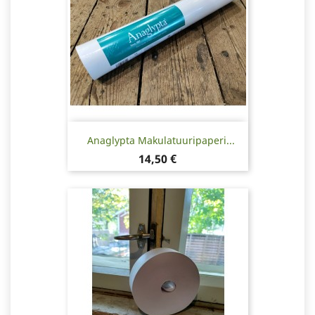
Anaglypta Makulatuuripaperi...
Hinta
14,50 €