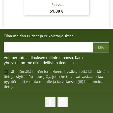
Paavo...
Hinta
51,00 €
Tilaa meidän uutiset ja erikoistarjoukset
Voit peruuttaa tilauksen milloin tahansa. Katso
yhteystietomme oikeudellisista tiedoista.
Lähettämällä tämän lomakkeen, hyväksyn että lähettämäni
tietoja käyttää Roseborg Oy, jotta he (i) voivat vastaanottaa
pyyntöni, (ii) vastata minulle ja tarvittaessa (iii) hallinnoida
tietojani.
Facebook
Instagram