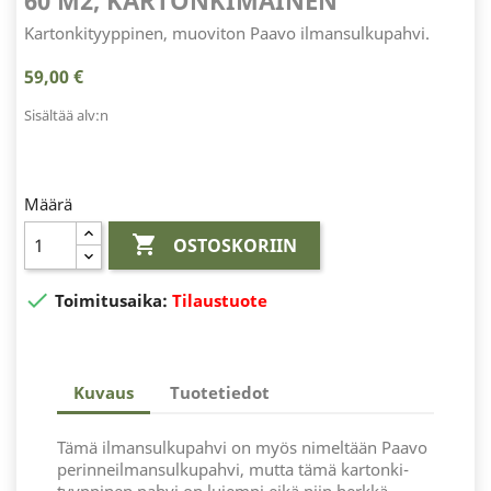
60 M2, KARTONKIMAINEN
Kartonkityyppinen, muoviton Paavo ilmansulkupahvi.
59,00 €
Sisältää alv:n
Määrä

OSTOSKORIIN

Toimitusaika:
Tilaustuote
Kuvaus
Tuotetiedot
Tämä ilmansulkupahvi on myös nimeltään Paavo
perinneilmansulkupahvi, mutta tämä kartonki-