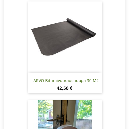
ARVO Bitumivuoraushuopa 30 M2
Hinta
42,50 €