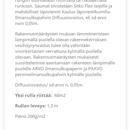
rungon suuntaisesti nitomalla tai naulaamalla
runkoon. Saumat tiivistetään Sitko Flex teipillä ja
mahdolliset läpiviennit Kaulux läpivientikumilla.
Ilmansulkupahvin Diffuusiovastus, eli sd-arvo
noin 0,05m.
Rakennusmääräysten mukaan lämmöneristeen
lämpimällä puolella olevan rakennekerroksen
vesihöyrynvastus tulee olla vähintään
viisinkertainen verrattuna kylmällä puolella
olevaan. Rakennusmääräysten mukaisesti
suosittelemme asentamaan rakenteen lämpimälle
puolelle ARVO ilmansulkupaperin ja PAAVO
perinneilmansulkupahvin kylmälle puolelle.
Diffuusiovastus/ sd-arvo n. 0,05m.
Yksi rulla riittää:
60m2
Rullan leveys:
1,3 m
Paino 200g/m2