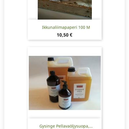
Ikkunaliimapaperi 100 M
Hinta
10,50 €
Gysinge Pellavaöljysuopa,...