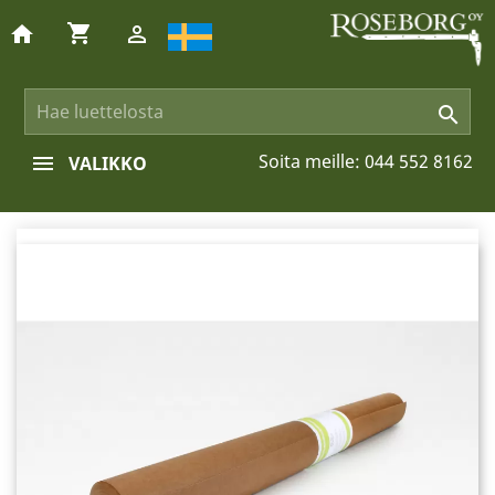
shopping_cart
home


Soita meille:
044 552 8162
VALIKKO