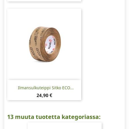
Ilmansulkuteippi Sitko ECO...
Hinta
24,90 €
13 muuta tuotetta kategoriassa: