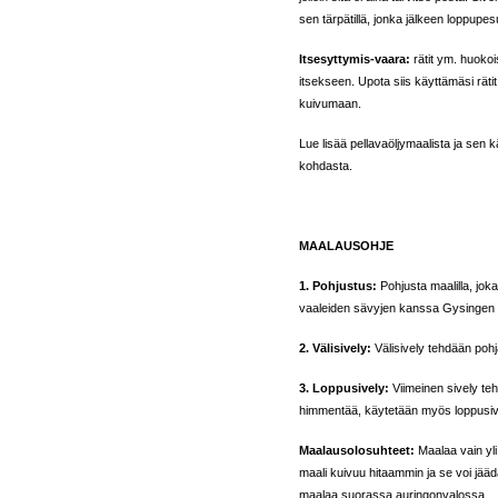
sen tärpätillä, jonka jälkeen loppupes
Itsesyttymis-vaara:
rätit ym. huokois
itsekseen. Upota siis käyttämäsi räti
kuivumaan.
Lue lisää pellavaöljymaalista ja sen 
kohdasta.
MAALAUSOHJE
1. Pohjustus:
Pohjusta maalilla, jo
vaaleiden sävyjen kanssa Gysingen u
2. Välisively:
Välisively tehdään pohj
3. Loppusively:
Viimeinen sively te
himmentää, käytetään myös loppusive
Maalausolosuhteet:
Maalaa vain yl
maali kuivuu hitaammin ja se voi jäädä
maalaa suorassa auringonvalossa.