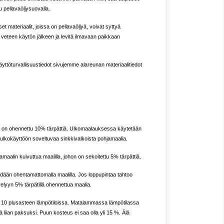
u pellavaöljysuovalla.
et materiaalit, joissa on pellavaöljyä, voivat syttyä
t veteen käytön jälkeen ja levitä ilmavaan paikkaan
käyttöturvallisuustiedot sivujemme alareunan materiaalitiedot
ka on ohennettu 10% tärpättiä. Ulkomaalauksessa käytetään
lkokäyttöön soveltuvaa sinkkivalkoista pohjamaalia.
amaalin kuivuttua maalilla, johon on sekoitettu 5% tärpättiä.
hdään ohentamattomalla maalilla. Jos loppupintaa tahtoo
lyyn 5% tärpätillä ohennettua maalia.
i 10 plusasteen lämpötiloissa. Matalammassa lämpötilassa
 liian paksuksi. Puun kosteus ei saa olla yli 15 %. Älä