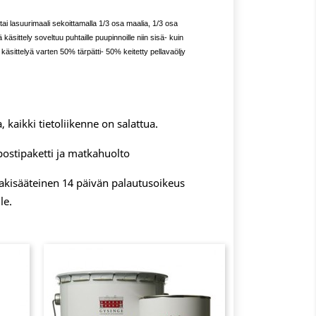
tai lasuurimaali sekoittamalla 1/3 osa maalia, 1/3 osa
 käsittely soveltuu puhtaille puupinnoille niin sisä- kuin
 käsittelyä varten 50% tärpätti- 50% keitetty pellavaöljy
, kaikki tietoliikenne on salattua.
postipaketti ja matkahuolto
 lakisääteinen 14 päivän palautusoikeus
le.