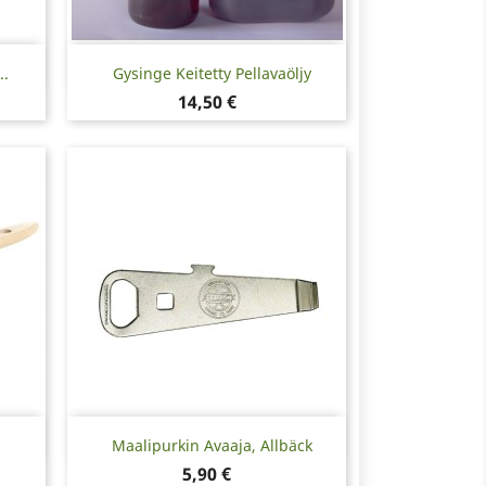
Pikakatselu

..
Gysinge Keitetty Pellavaöljy
Hinta
14,50 €
Pikakatselu

Maalipurkin Avaaja, Allbäck
Hinta
5,90 €