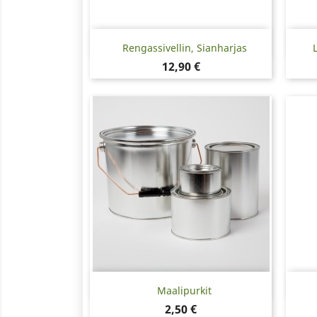
Pikakatselu

Rengassivellin, Sianharjas
Hinta
12,90 €
Pikakatselu

Maalipurkit
Hinta
2,50 €