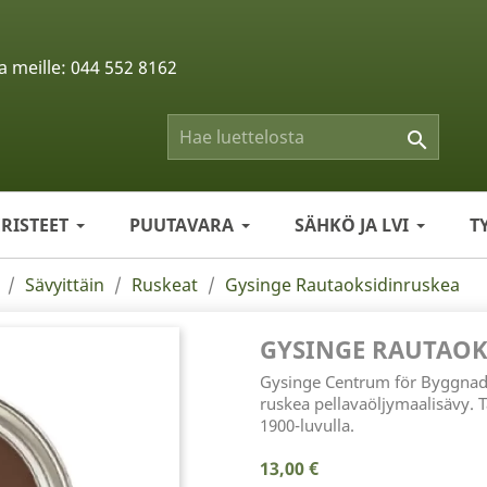
a meille:
044 552 8162

ERISTEET
PUUTAVARA
SÄHKÖ JA LVI
T
Sävyittäin
Ruskeat
Gysinge Rautaoksidinruskea
GYSINGE RAUTAOK
Gysinge Centrum för Byggnad
ruskea pellavaöljymaalisävy. T
1900-luvulla.
13,00 €