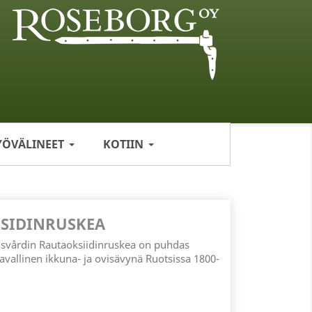
YÖVÄLINEET
KOTIIN
SIDINRUSKEA
svårdin Rautaoksiidinruskea on puhdas
avallinen ikkuna- ja ovisävynä Ruotsissa 1800-