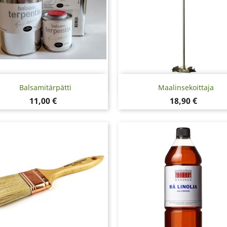
Pikakatselu
Pikakatselu


Balsamitärpätti
Maalinsekoittaja
Hinta
Hinta
11,00 €
18,90 €