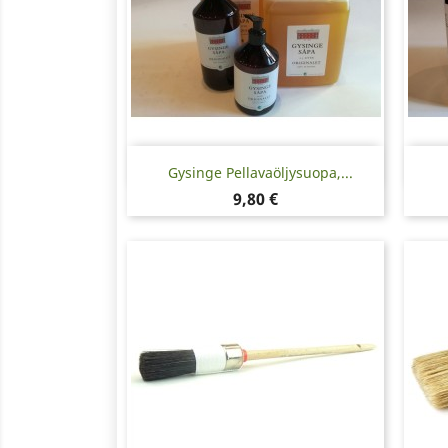
Pikakatselu

Gysinge Pellavaöljysuopa,...
Hinta
9,80 €