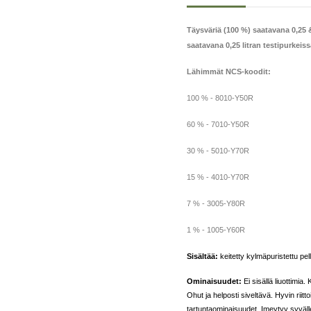
Täysväriä (100 %) saatavana 0,25 &
saatavana 0,25 litran testipurkeiss
Lähimmät NCS-koodit:
100 % - 8010-Y50R
60 % - 7010-Y50R
30 % - 5010-Y70R
15 % - 4010-Y70R
7 % - 3005-Y80R
1 % - 1005-Y60R
Sisältää:
keitetty kylmäpuristettu pell
Ominaisuudet:
Ei sisällä liuottimia
Ohut ja helposti siveltävä. Hyvin rii
tartuntaominaisuudet. Imeytyy syvälle