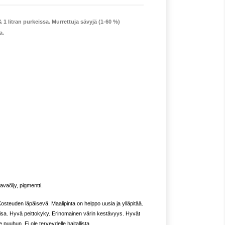
 1 litran purkeissa. Murrettuja sävyjä (1-60 %)
a.
avaöljy, pigmentti.
. Kosteuden läpäisevä. Maalipinta on helppo uusia ja ylläpitää.
ttoisa. Hyvä peittokyky. Erinomainen värin kestävyys. Hyvät
 puuhun. Ei ole terveydelle haitallista.