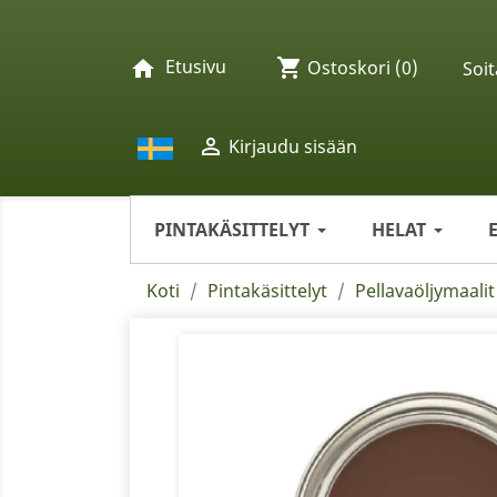
Etusivu
shopping_cart
home
Ostoskori
(0)
Soit

Kirjaudu sisään
PINTAKÄSITTELYT
HELAT
Koti
Pintakäsittelyt
Pellavaöljymaalit