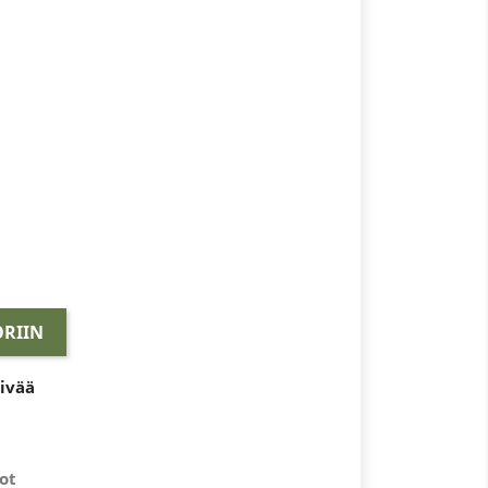
RIIN
äivää
ot