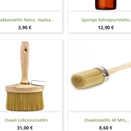
Pikakatselu
Pikakatselu


Lakkasivellin Natur, Vaalea...
Gysinge Kylmäpuristettu.
Hinta
Hinta
3,90 €
12,90 €
Pikakatselu
Pikakatselu


Ovaali Julkisivusivellin
Ovaalisivellin 40 Mm,...
Hinta
Hinta
31,00 €
8,60 €