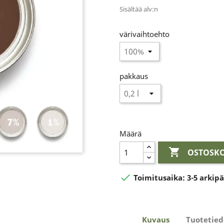
Sisältää alv:n
värivaihtoehto
pakkaus
Määrä

OSTOSKO

Toimitusaika:
3-5 arkip
Kuvaus
Tuotetied