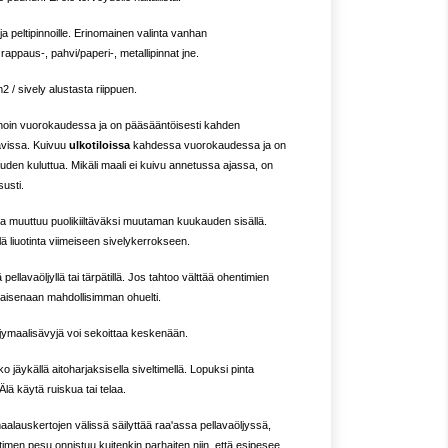
a peltipinnoille. Erinomainen valinta vanhan
 rappaus-, pahvi/paperi-, metallipinnat jne.
m2 / sively alustasta riippuen.
oin vuorokaudessa ja on pääsääntöisesti kahden
avissa. Kuivuu
ulkotiloissa
kahdessa vuorokaudessa ja on
den kuluttua. Mikäli maali ei kuivu annetussa ajassa, on
susti.
ja muuttuu puolikiiltäväksi muutaman kuukauden sisällä.
lä liuotinta viimeiseen sivelykerrokseen.
pellavaöljyllä tai tärpätillä. Jos tahtoo välttää ohentimien
sellaisenaan mahdollisimman ohuelti.
jymaalisävyjä voi sekoittaa keskenään.
ko jäykällä aitoharjaksisella siveltimellä. Lopuksi pinta
 Älä käytä ruiskua tai telaa.
maalauskertojen välissä säilyttää raa'assa pellavaöljyssä,
veltimen pesu onnistuu kuitenkin parhaiten niin, että esipesee