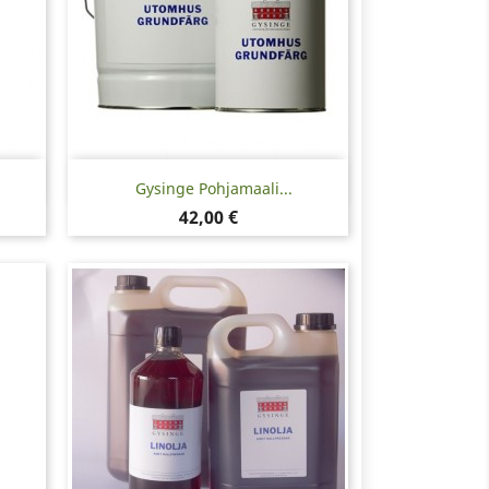
Pikakatselu

Gysinge Pohjamaali...
Hinta
42,00 €