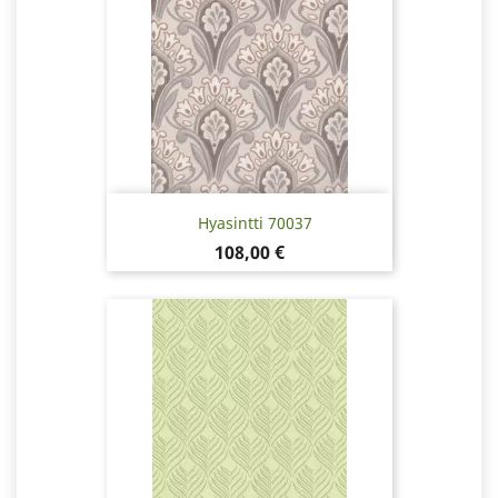
Hyasintti 70037
Hinta
108,00 €