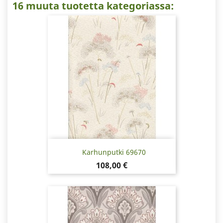
16 muuta tuotetta kategoriassa:
Karhunputki 69670
Hinta
108,00 €