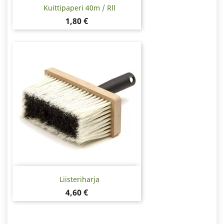
Kuittipaperi 40m / Rll
Hinta
1,80 €
Liisteriharja
Hinta
4,60 €