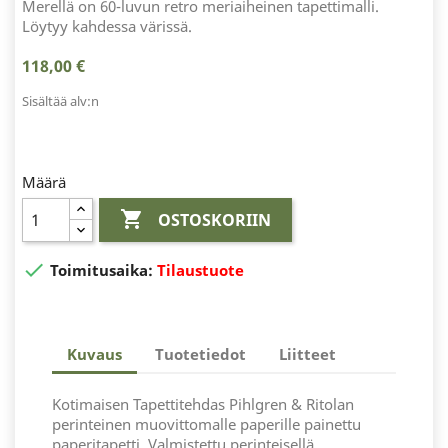
Merellä on 60-luvun retro meriaiheinen tapettimalli.
Löytyy kahdessa värissä.
118,00 €
Sisältää alv:n
Määrä

OSTOSKORIIN

Toimitusaika:
Tilaustuote
Kuvaus
Tuotetiedot
Liitteet
Kotimaisen Tapettitehdas Pihlgren & Ritolan
perinteinen muovittomalle paperille painettu
paperitapetti. Valmistettu perinteisellä