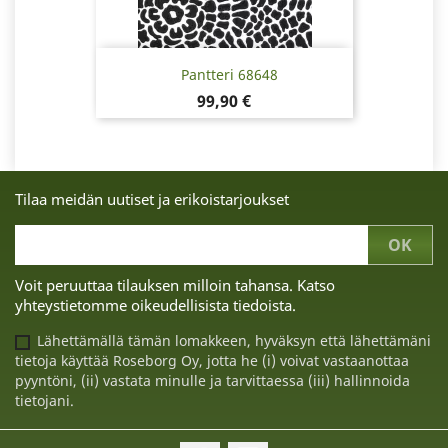
Pantteri 68648
Hinta
99,90 €
Tilaa meidän uutiset ja erikoistarjoukset
Voit peruuttaa tilauksen milloin tahansa. Katso
yhteystietomme oikeudellisista tiedoista.
Lähettämällä tämän lomakkeen, hyväksyn että lähettämäni
tietoja käyttää Roseborg Oy, jotta he (i) voivat vastaanottaa
pyyntöni, (ii) vastata minulle ja tarvittaessa (iii) hallinnoida
tietojani.