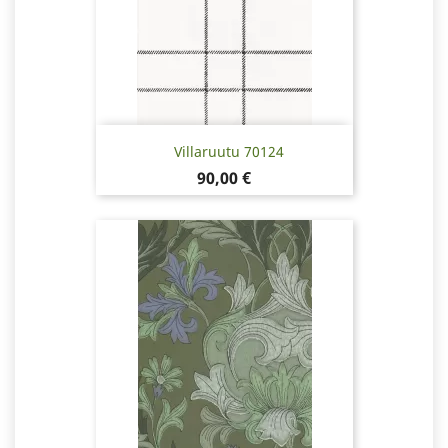
Villaruutu 70124
Hinta
90,00 €