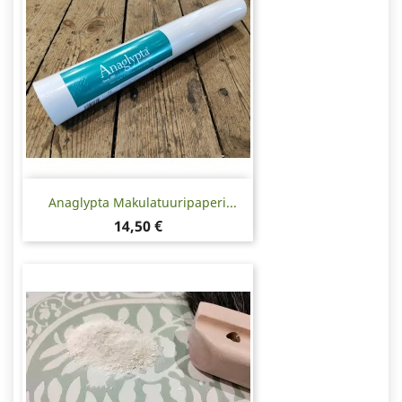
Anaglypta Makulatuuripaperi...
Hinta
14,50 €