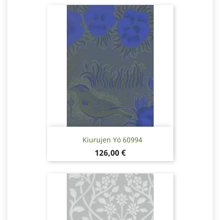
Kiurujen Yö 60994
Hinta
126,00 €