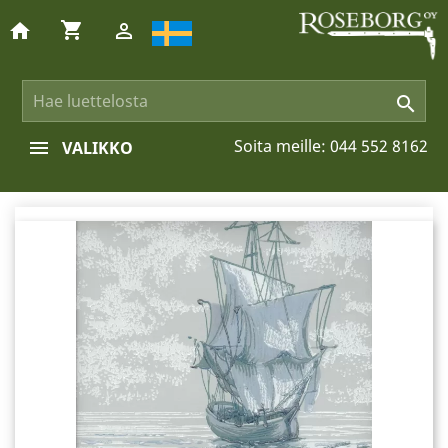
shopping_cart
home


Soita meille:
044 552 8162
VALIKKO