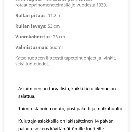
rotaatiopainomenetelmällä jo vuodesta 1930.
Rullan pituus:
11,2 m
Rullan leveys:
53 cm
Vuorokohdistus:
26 cm
Valmistusmaa:
Suomi
Katso tuotteen liitteestä tapetointiohjeet ja -vinkit,
sekä tuotetiedot.
Asioiminen on turvallista, kaikki tietoliikenne on
salattua.
Toimitustapoina nouto, postipaketti ja matkahuolto
Kuluttaja-asiakkailla on lakisääteinen 14 päivän
palautusoikeus käyttämättömille tuotteille.