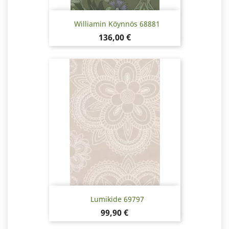
Williamin Köynnös 68881
Hinta
136,00 €
Lumikide 69797
Hinta
99,90 €