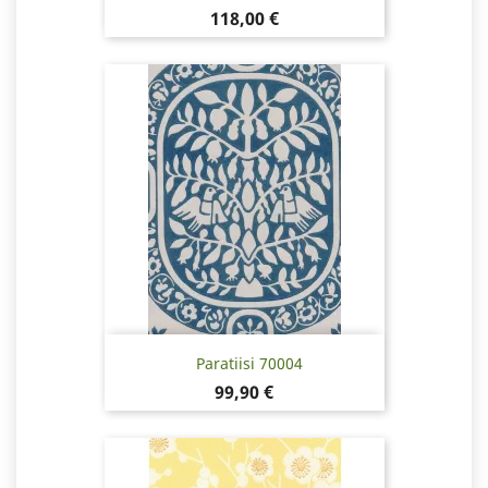
Hinta
118,00 €
Paratiisi 70004
Hinta
99,90 €