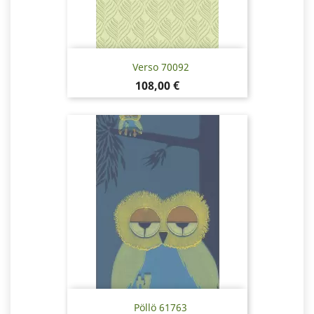
Verso 70092
Hinta
108,00 €
Pöllö 61763