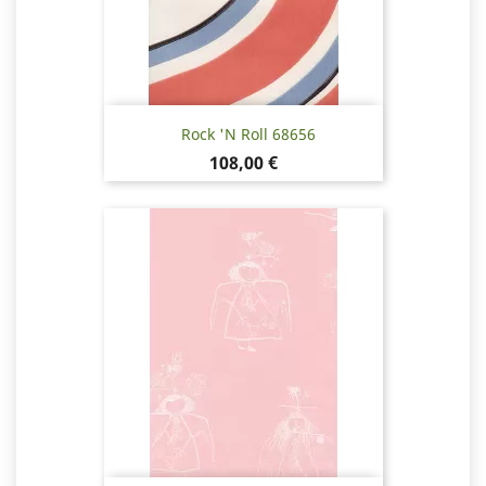
Rock 'N Roll 68656
Hinta
108,00 €