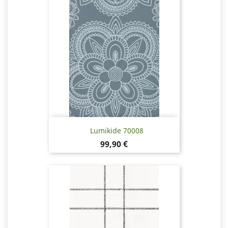
Lumikide 70008
Hinta
99,90 €