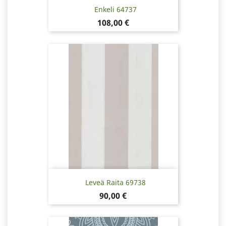
Enkeli 64737
Hinta
108,00 €
Leveä Raita 69738
Hinta
90,00 €