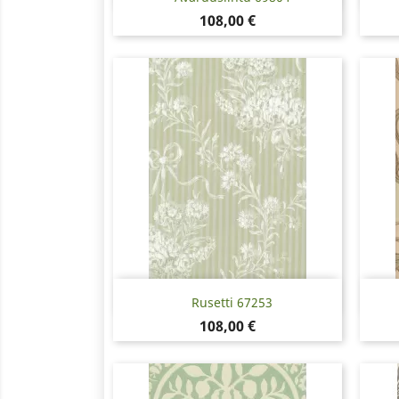
Hinta
108,00 €
Pikakatselu

Rusetti 67253
Hinta
108,00 €