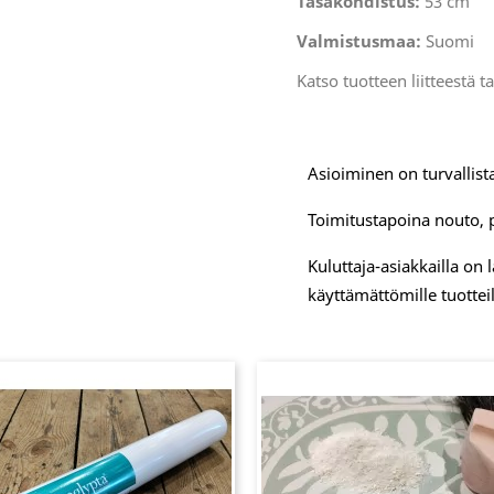
Tasakohdistus:
53 cm
Valmistusmaa:
Suomi
Katso tuotteen liitteestä t
Asioiminen on turvallista
Toimitustapoina nouto, 
Kuluttaja-asiakkailla on
käyttämättömille tuotteil