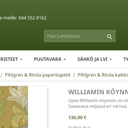
a meille:
044 552 8162

ERISTEET
PUUTAVARA
SÄHKÖ JA LVI
T
Pihlgren & Ritola paperitapetit
Pihlgren & Ritola kaikki
WILLIAMIN KÖYNN
Upea Williamin köynnös on näyt
Saatavana neljässä eri värissä.
136,00 €
Sisältää alv:n