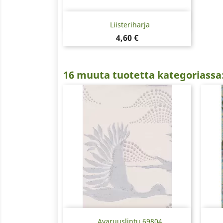
Pikakatselu

Liisteriharja
Hinta
4,60 €
16 muuta tuotetta kategoriassa
Pikakatselu

Avaruuslintu 69804