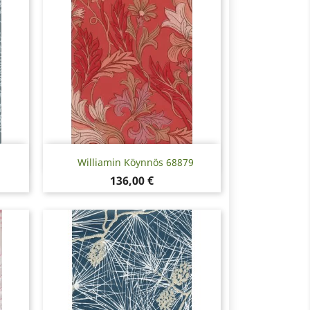
Pikakatselu

Williamin Köynnös 68879
Hinta
136,00 €