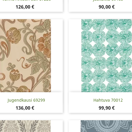
Hinta
Hinta
126,00 €
90,00 €
Pikakatselu
Pikakatselu


Jugendkausi 69299
Hahtuva 70012
Hinta
Hinta
136,00 €
99,90 €