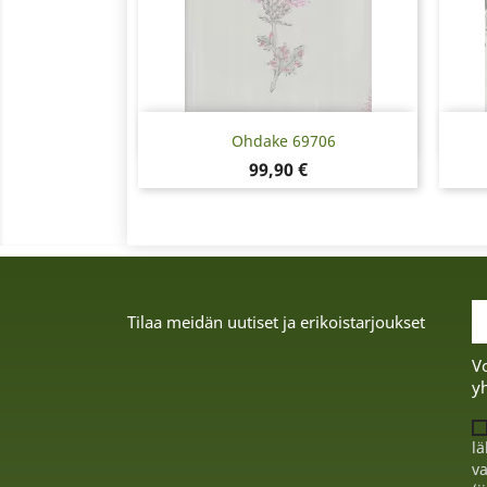
Pikakatselu

Ohdake 69706
Hinta
99,90 €
Tilaa meidän uutiset ja erikoistarjoukset
Vo
yh
lä
va