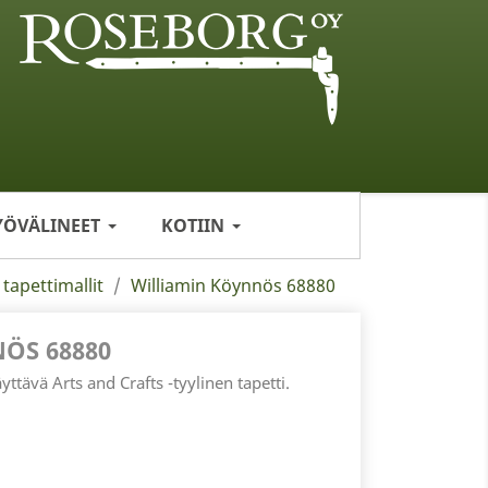
YÖVÄLINEET
KOTIIN
 tapettimallit
Williamin Köynnös 68880
ÖS 68880
tävä Arts and Crafts -tyylinen tapetti.