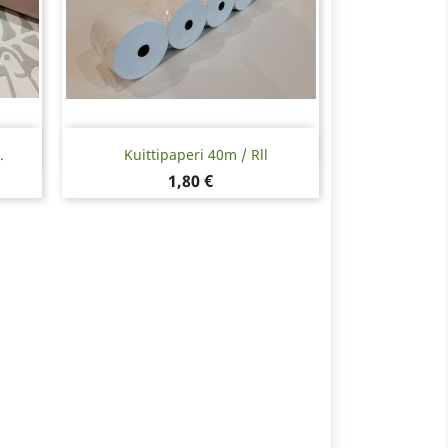
Pikakatselu

.
Kuittipaperi 40m / Rll
Hinta
1,80 €