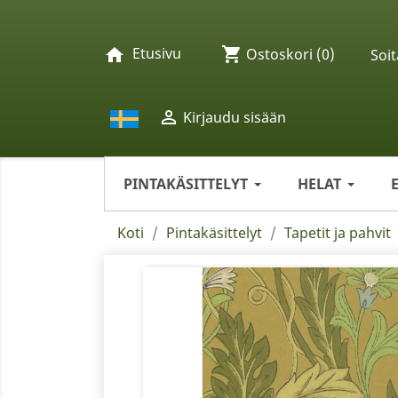
Etusivu
shopping_cart
home
Ostoskori
(0)
Soit

Kirjaudu sisään
PINTAKÄSITTELYT
HELAT
Koti
Pintakäsittelyt
Tapetit ja pahvit