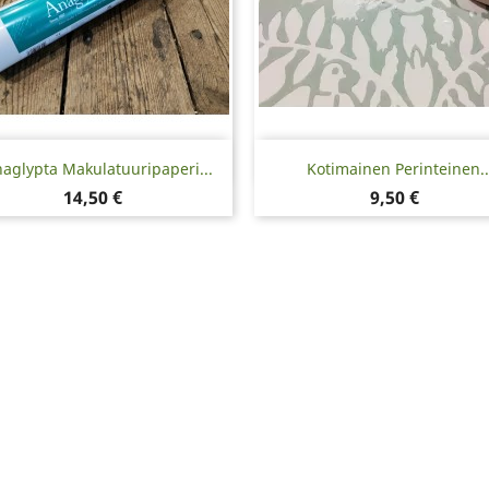
Pikakatselu
Pikakatselu


aglypta Makulatuuripaperi...
Kotimainen Perinteinen..
Hinta
Hinta
14,50 €
9,50 €