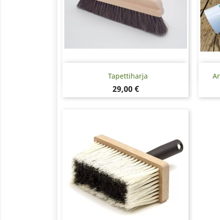
Pikakatselu

Tapettiharja
An
Hinta
29,00 €