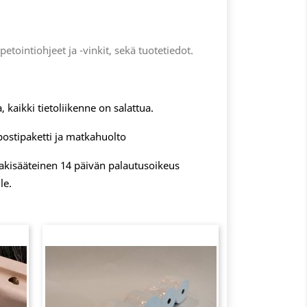
apetointiohjeet ja -vinkit, sekä tuotetiedot.
, kaikki tietoliikenne on salattua.
postipaketti ja matkahuolto
 lakisääteinen 14 päivän palautusoikeus
le.