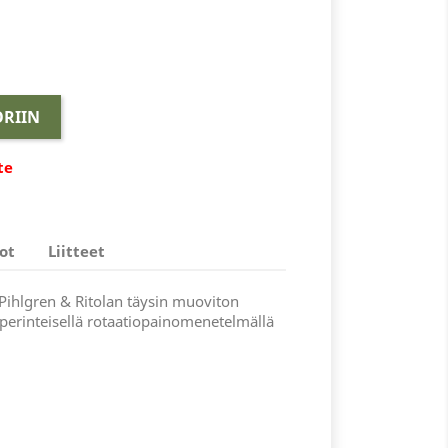
RIIN
te
ot
Liitteet
Pihlgren & Ritolan täysin muoviton
 perinteisellä rotaatiopainomenetelmällä