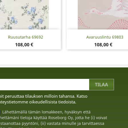
Pikakatselu
Pikakatselu


Ruusutarha 69692
Avaruuslintu 69803
Hinta
Hinta
108,00 €
108,00 €
it peruuttaa tilauksen milloin tahansa. Katso
teystietomme oikeudellisista tiedoista.
Lähettämällä tämän lomakkeen, hyväksyn että
hettämäni tietoja käyttää Roseborg Oy, jotta he (i) voivat
staanottaa pyyntöni, (ii) vastata minulle ja tarvittaessa