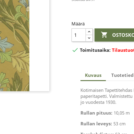
Määrä

OSTOSKO

Toimitusaika:
Tilaustuo
Kuvaus
Tuotetied
Kotimaisen Tapettitehdas 
paperitapetti. Valmistettu
jo vuodesta 1930.
Rullan pituus:
10,05 m
Rullan leveys:
53 cm