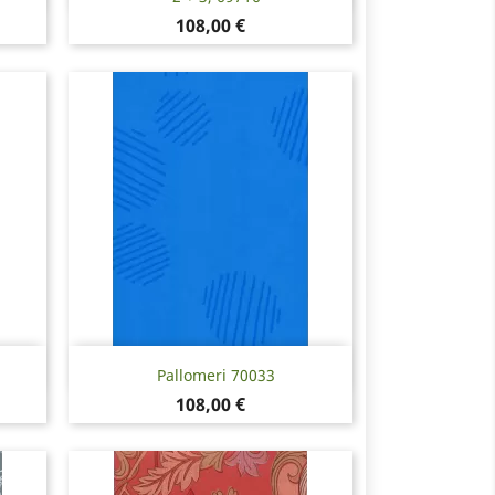
Hinta
108,00 €
Pikakatselu

Pallomeri 70033
Hinta
108,00 €