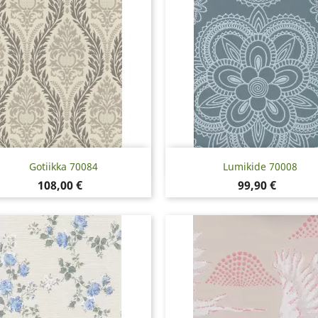
Pikakatselu
Pikakatselu


Gotiikka 70084
Lumikide 70008
Hinta
Hinta
108,00 €
99,90 €