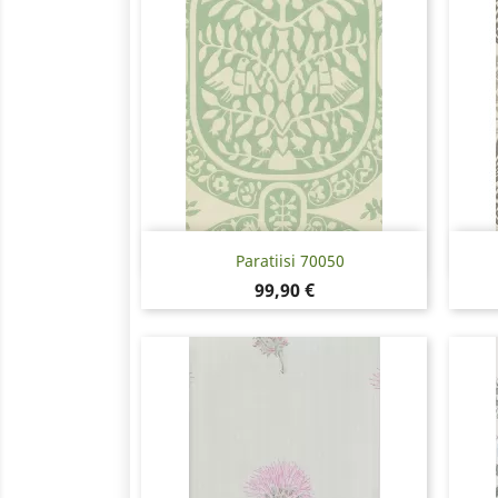
Pikakatselu

Paratiisi 70050
Hinta
99,90 €