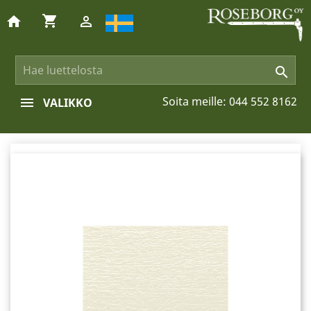
shopping_cart
home


Soita meille:
044 552 8162
VALIKKO