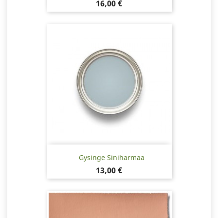
Hinta
16,00 €
Gysinge Siniharmaa
Hinta
13,00 €