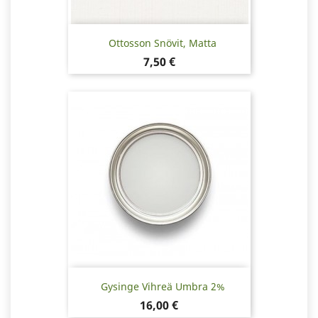
Ottosson Snövit, Matta
Hinta
7,50 €
Gysinge Vihreä Umbra 2%
Hinta
16,00 €