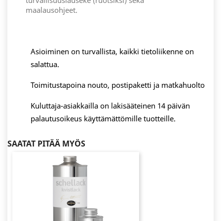
turvallisuuslauseke (ruotsiksi) sekä
maalausohjeet.
Asioiminen on turvallista, kaikki tietoliikenne on
salattua.
Toimitustapoina nouto, postipaketti ja matkahuolto
Kuluttaja-asiakkailla on lakisääteinen 14 päivän
palautusoikeus käyttämättömille tuotteille.
SAATAT PITÄÄ MYÖS