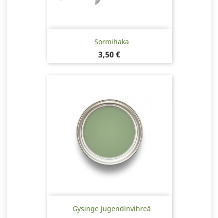
Sormihaka
Hinta
3,50 €
Gysinge Jugendinvihreä