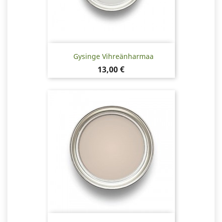
Gysinge Vihreänharmaa
Hinta
13,00 €