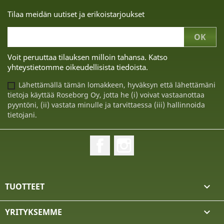
Tilaa meidän uutiset ja erikoistarjoukset
Voit peruuttaa tilauksen milloin tahansa. Katso
yhteystietomme oikeudellisista tiedoista.
Lähettämällä tämän lomakkeen, hyväksyn että lähettämäni
tietoja käyttää Roseborg Oy, jotta he (i) voivat vastaanottaa
pyyntöni, (ii) vastata minulle ja tarvittaessa (iii) hallinnoida
tietojani.
Facebook
Instagram
TUOTTEET

YRITYKSEMME
