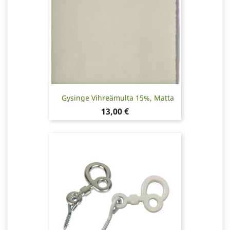
Gysinge Vihreämulta 15%, Matta
Hinta
13,00 €