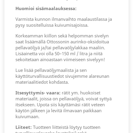
Huomioi sisämaalauksessa:
Varmista kunnon ilmanvaihto maalaustilassa ja
pysy suositelluissa kuivumisajoissa.
Korkeamman kiillon sekä helpomman sivelyn
saat lisäämällä Ottossonin aurinko-oksidoitua
pellavaöljyä ja/tai pellavaöljylakkaa maaliin.
Lisäainetta voi olla 50–150 ml / litra ja niitä
sekoitetaan ainoastaan viimeiseen sivelyyn!
Lue lisää pellavaöljymaalista ja sen
käyttöturvallisuustiedot sivujemme alareunan
materiaalitiedot kohdasta.
Itsesyttymis- vaara:
rätit ym. huokoiset
materiaalit, joissa on pellavaöljyä, voivat syttyä
itsekseen. Upota siis käyttämäsi rätit veteen
käytön jälkeen ja levitä ilmavaan paikkaan
kuivumaan.
Liiteet:
Tuotteen liitteistä löytyy tuotteen