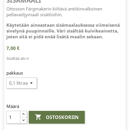
SISÄMAALI
Ottosson Färgmakerin kiiltävä antiikinvalkoinen
pellavaöljymaali sisätiloihin.
Käytetään ainoastaan sisämaalauksessa viimeisenä
sivelynä puupinnoille. Väri sisältää kuivikeainetta,
joten sitä ei pidä enää lisätä maalin sekaan.
7,00 €
Sisältää alv:n
pakkaus
Määrä

OSTOSKORIIN