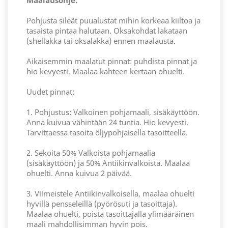
Maalausohje:
Pohjusta sileät puualustat mihin korkeaa kiiltoa ja
tasaista pintaa halutaan. Oksakohdat lakataan
(shellakka tai oksalakka) ennen maalausta.
Aikaisemmin maalatut pinnat: puhdista pinnat ja
hio kevyesti. Maalaa kahteen kertaan ohuelti.
Uudet pinnat:
1. Pohjustus: Valkoinen pohjamaali, sisäkäyttöön.
Anna kuivua vähintään 24 tuntia. Hio kevyesti.
Tarvittaessa tasoita öljypohjaisella tasoitteella.
2. Sekoita 50% Valkoista pohjamaalia
(sisäkäyttöön) ja 50% Antiikinvalkoista. Maalaa
ohuelti. Anna kuivua 2 päivää.
3. Viimeistele Antiikinvalkoisella, maalaa ohuelti
hyvillä pensseleillä (pyörösuti ja tasoittaja).
Maalaa ohuelti, poista tasoittajalla ylimääräinen
maali mahdollisimman hyvin pois.