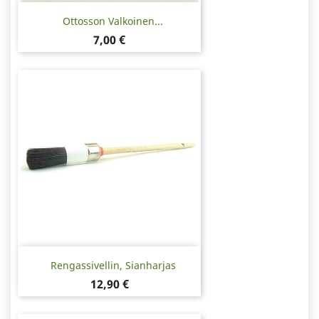
Ottosson Valkoinen...
Hinta
7,00 €
Rengassivellin, Sianharjas
Hinta
12,90 €