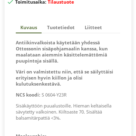

Toimitusaika:
Tilaustuote
Kuvaus
Tuotetiedot
Liitteet
Antiikinvalkoista käytetään yhdessä
Ottossonin sisäpohjamaalin kanssa, kun
maalataan aiemmin käsittelemättömiä
puupintoja sisällä.
Väri on valmistettu niin, että se säilyttäisi
erityisen hyvin kiillon ja olisi
kulutuksenkestävä.
NCS koodi:
S 0604-Y23R
Sisäkäyttöön puualustoille. Hieman keltaisella
sävytetty valkoinen. Kiiltoaste 70. Sisältää
balsamitärpattiä <3%.