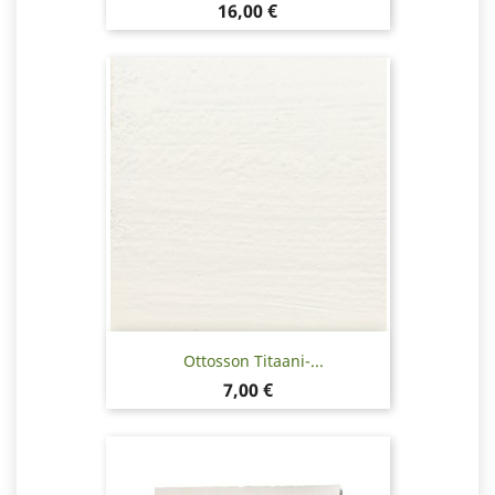
Hinta
16,00 €
Ottosson Titaani-...
Hinta
7,00 €