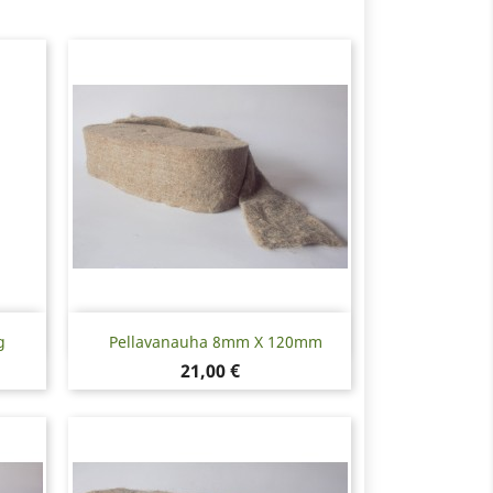
Pikakatselu

g
Pellavanauha 8mm X 120mm
Hinta
21,00 €