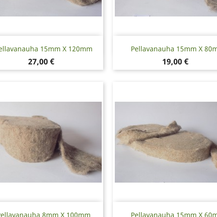
Pikakatselu
Pikakatselu


ellavanauha 15mm X 120mm
Pellavanauha 15mm X 80
Hinta
Hinta
27,00 €
19,00 €
Pikakatselu
Pikakatselu


Pellavanauha 8mm X 100mm
Pellavanauha 15mm X 60