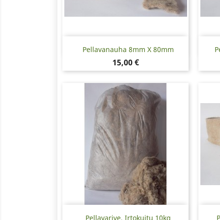
Pikakatselu

Pellavanauha 8mm X 80mm
P
Hinta
15,00 €
Pikakatselu

Pellavarive, Irtokuitu 10kg