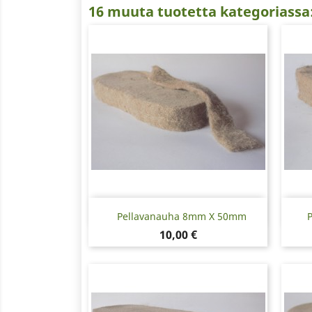
16 muuta tuotetta kategoriassa
Pikakatselu

Pellavanauha 8mm X 50mm
Hinta
10,00 €