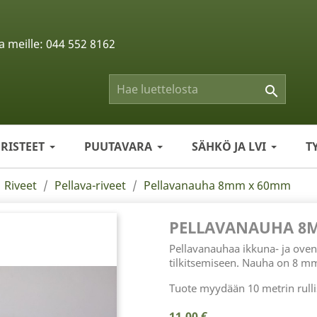
a meille:
044 552 8162

ERISTEET
PUUTAVARA
SÄHKÖ JA LVI
T
Riveet
Pellava-riveet
Pellavanauha 8mm x 60mm
PELLAVANAUHA 8
Pellavanauhaa ikkuna- ja oven
tilkitsemiseen. Nauha on 8 m
Tuote myydään 10 metrin rulli
11,00 €