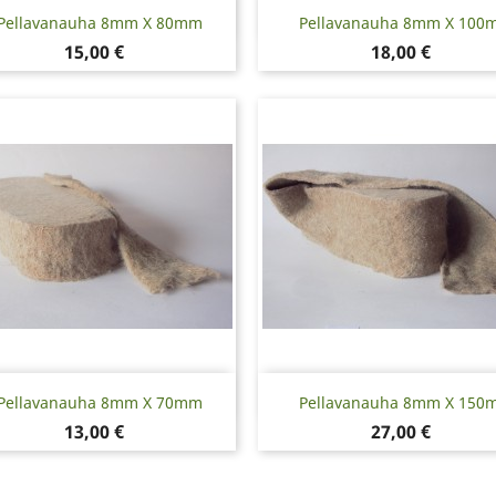
Pikakatselu
Pikakatselu


Pellavanauha 8mm X 80mm
Pellavanauha 8mm X 100
Hinta
Hinta
15,00 €
18,00 €
Pikakatselu
Pikakatselu


Pellavanauha 8mm X 70mm
Pellavanauha 8mm X 150
Hinta
Hinta
13,00 €
27,00 €