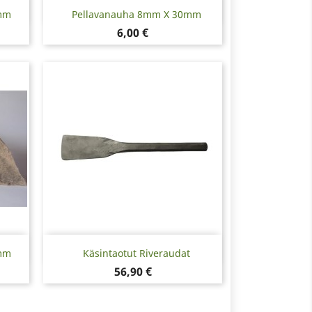
Pikakatselu

mm
Pellavanauha 8mm X 30mm
Hinta
6,00 €
Pikakatselu

mm
Käsintaotut Riveraudat
Hinta
56,90 €