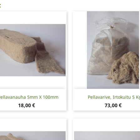
:
Pikakatselu
Pikakatselu


Pellavanauha 5mm X 100mm
Pellavarive, Irtokuitu 5 K
Hinta
Hinta
18,00 €
73,00 €