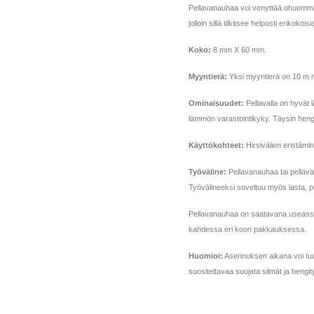
Pellavanauhaa voi venyttää ohuemmaks
jolloin sillä tilkitsee helposti erikokoi
Koko:
8 mm X 60 mm.
Myyntierä:
Yksi myyntierä on 10 m ru
Ominaisuudet:
Pellavalla on hyvät
lämmön varastointikyky. Täysin hengi
Käyttökohteet:
Hirsivälien eristämin
Työväline:
Pellavanauhaa tai pellavari
Työvälineeksi soveltuu myös lasta, 
Pellavanauhaa on saatavana useass
kahdessa eri koon pakkauksessa.
Huomioi:
Asennuksen aikana voi tuott
suositeltavaa suojata silmät ja hengi