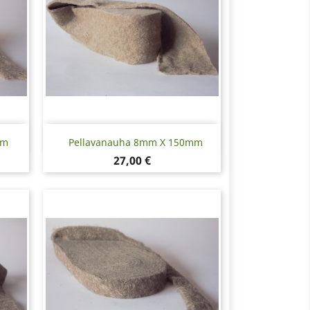
Pikakatselu

mm
Pellavanauha 8mm X 150mm
Hinta
27,00 €