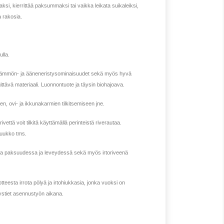
i, kierrittää paksummaksi tai vaikka leikata suikaleiksi,
sia rakosia.
lla.
 lämmön- ja ääneneristysominaisuudet sekä myös hyvä
ttävä materiaali. Luonnontuote ja täysin biohajoava.
en, ovi- ja ikkunakarmien tilkitsemiseen jne.
vettä voit tilkitä käyttämällä perinteistä riverautaa.
puukko tms.
a paksuudessa ja leveydessä sekä myös irtoriveenä
eesta irrota pölyä ja irtohiukkasia, jonka vuoksi on
tystiet asennustyön aikana.