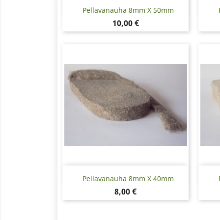
Pikakatselu

Pellavanauha 8mm X 50mm
Hinta
10,00 €
Pikakatselu

Pellavanauha 8mm X 40mm
Hinta
8,00 €