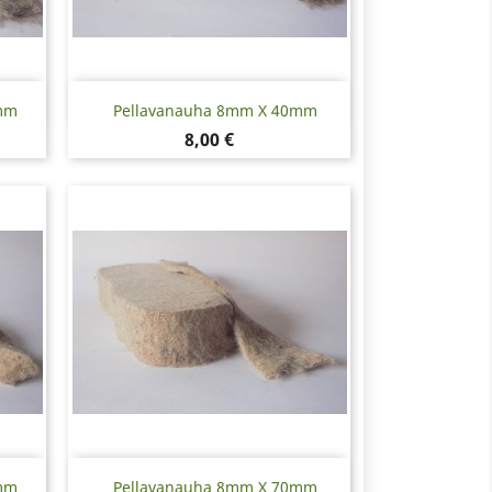
Pikakatselu

mm
Pellavanauha 8mm X 40mm
Hinta
8,00 €
Pikakatselu

mm
Pellavanauha 8mm X 70mm