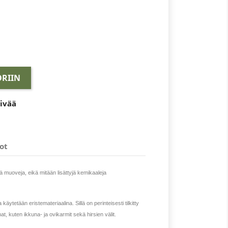
RIIN
äivää
ot
ä muoveja, eikä mitään lisättyjä kemikaaleja
äytetään eristemateriaalina. Sillä on perinteisesti tilkitty
at, kuten ikkuna- ja ovikarmit sekä hirsien välit.