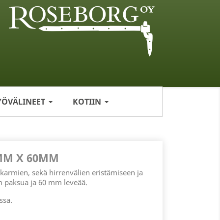
YÖVÄLINEET
KOTIIN
MM X 60MM
karmien, sekä hirrenvälien eristämiseen ja
m paksua ja 60 mm leveää.
ssa.