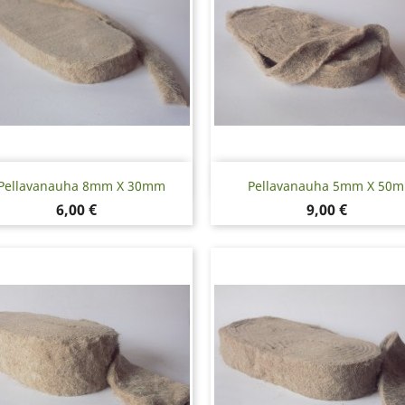
Pikakatselu
Pikakatselu


Pellavanauha 8mm X 30mm
Pellavanauha 5mm X 50
Hinta
Hinta
6,00 €
9,00 €