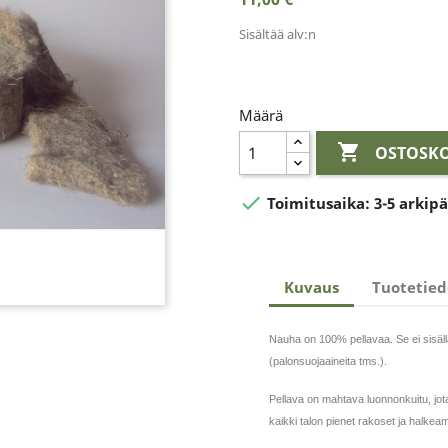
Sisältää alv:n
Määrä

OSTOSKO

Toimitusaika:
3-5 arkip
Kuvaus
Tuotetied
Nauha on 100% pellavaa. Se ei sisäll
(palonsuojaaineita tms.).
Pellava on mahtava luonnonkuitu, jota k
kaikki talon pienet rakoset ja halkeam