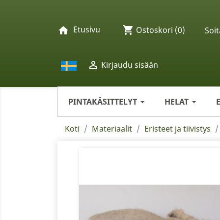
Etusivu
shopping_cart
home
Ostoskori
(0)
Soit

Kirjaudu sisään
PINTAKÄSITTELYT
HELAT
Koti
Materiaalit
Eristeet ja tiivistys