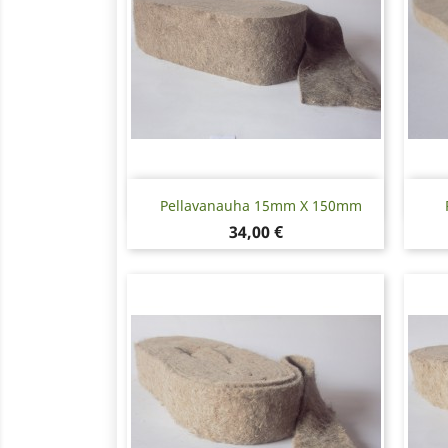
Pikakatselu

Pellavanauha 15mm X 150mm
Hinta
34,00 €