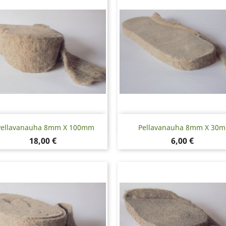
Pikakatselu
Pikakatselu


Pellavanauha 8mm X 100mm
Pellavanauha 8mm X 30
Hinta
Hinta
18,00 €
6,00 €