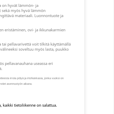
a on hyvät lämmön- ja
t sekä myös hyvä lämmön
engittävä materiaali. Luonnontuote ja
en eristäminen, ovi- ja ikkunakarmien
ai pellavarivettä voit tilkitä käyttämällä
yövälineeksi soveltuu myös lasta, puukko
ös pellavanauhana useassa eri
ä.
eesta irrota pölyä ja irtohiukkasia, jonka vuoksi on
tystiet asennustyön aikana.
, kaikki tietoliikenne on salattua.