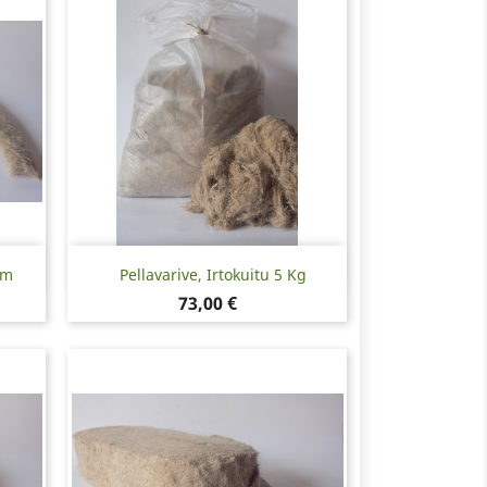
Pikakatselu

mm
Pellavarive, Irtokuitu 5 Kg
Hinta
73,00 €