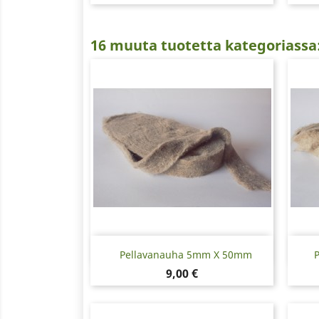
16 muuta tuotetta kategoriassa
Pikakatselu

Pellavanauha 5mm X 50mm
Hinta
9,00 €