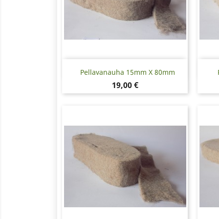
Pikakatselu

Pellavanauha 15mm X 80mm
Hinta
19,00 €