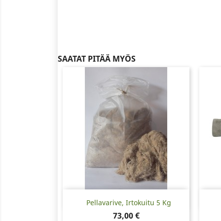
SAATAT PITÄÄ MYÖS
Pikakatselu

Pellavarive, Irtokuitu 5 Kg
Hinta
73,00 €