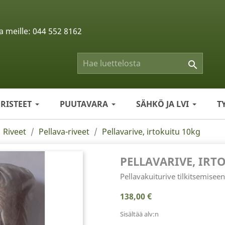
a meille:
044 552 8162

ERISTEET
PUUTAVARA
SÄHKÖ JA LVI
T
Riveet
Pellava-riveet
Pellavarive, irtokuitu 10kg
PELLAVARIVE, IRT
Pellavakuiturive tilkitsemiseen
138,00 €
Sisältää alv:n