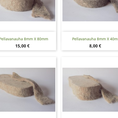
Pikakatselu
Pikakatselu


Pellavanauha 8mm X 80mm
Pellavanauha 8mm X 40
Hinta
Hinta
15,00 €
8,00 €