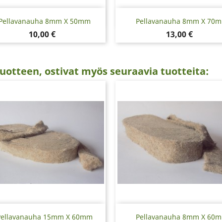
Pikakatselu
Pikakatselu


Pellavanauha 8mm X 50mm
Pellavanauha 8mm X 70
Hinta
Hinta
10,00 €
13,00 €
uotteen, ostivat myös seuraavia tuotteita:
Pikakatselu
Pikakatselu


Pellavanauha 15mm X 60mm
Pellavanauha 8mm X 60