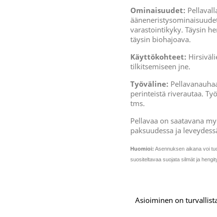
Ominaisuudet:
Pellavall
ääneneristysominaisuude
varastointikyky. Täysin h
täysin biohajoava.
Käyttökohteet:
Hirsiväli
tilkitsemiseen jne.
Työväline:
Pellavanauhaa t
perinteistä riverautaa. T
tms.
Pellavaa on saatavana my
paksuudessa ja leveydess
Huomioi:
Asennuksen aikana voi tuott
suositeltavaa suojata silmät ja hengi
Asioiminen on turvallista