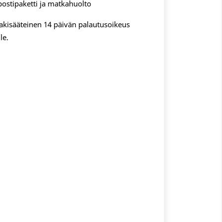
postipaketti ja matkahuolto
 lakisääteinen 14 päivän palautusoikeus
le.