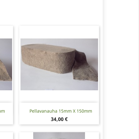
Pikakatselu

mm
Pellavanauha 15mm X 150mm
Hinta
34,00 €