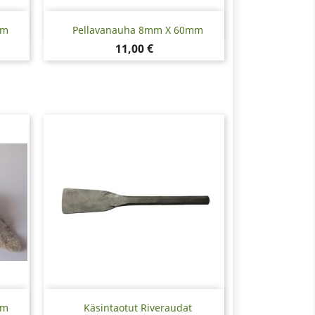
Pikakatselu

mm
Pellavanauha 8mm X 60mm
Hinta
11,00 €
Pikakatselu

mm
Käsintaotut Riveraudat