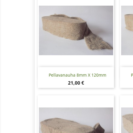
Pikakatselu

Pellavanauha 8mm X 120mm
Hinta
21,00 €