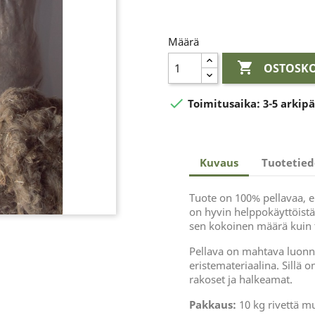
Määrä

OSTOSKO

Toimitusaika:
3-5 arkip
Kuvaus
Tuotetied
Tuote on 100% pellavaa, ei 
on hyvin helppokäyttöistä,
sen kokoinen määrä kuin t
Pellava on mahtava luonn
eristemateriaalina. Sillä on
rakoset ja halkeamat.
Pakkaus:
10 kg rivettä m