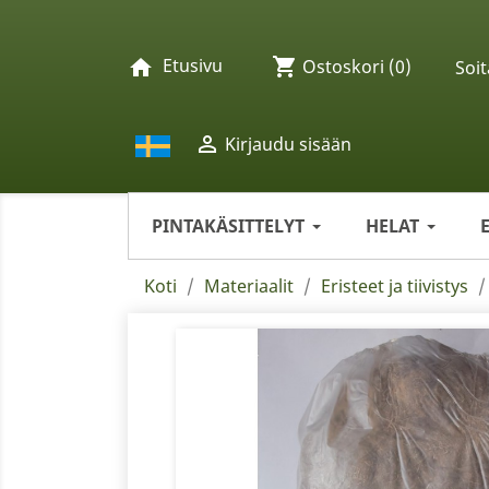
Etusivu
shopping_cart
home
Ostoskori
(0)
Soit

Kirjaudu sisään
PINTAKÄSITTELYT
HELAT
Koti
Materiaalit
Eristeet ja tiivistys