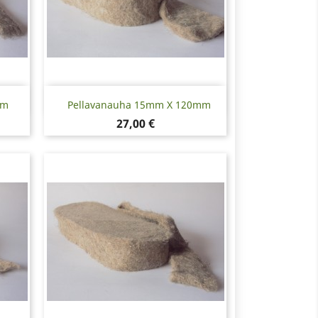
Pikakatselu

mm
Pellavanauha 15mm X 120mm
Hinta
27,00 €