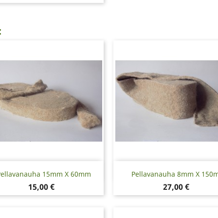
:
Pikakatselu
Pikakatselu


Pellavanauha 15mm X 60mm
Pellavanauha 8mm X 150
Hinta
Hinta
15,00 €
27,00 €