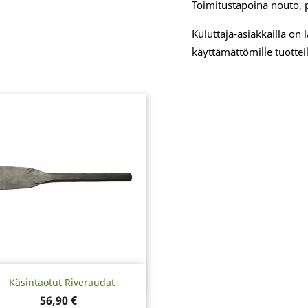
Toimitustapoina nouto, 
Kuluttaja-asiakkailla on
käyttämättömille tuotteil
Pikakatselu

Käsintaotut Riveraudat
Hinta
56,90 €