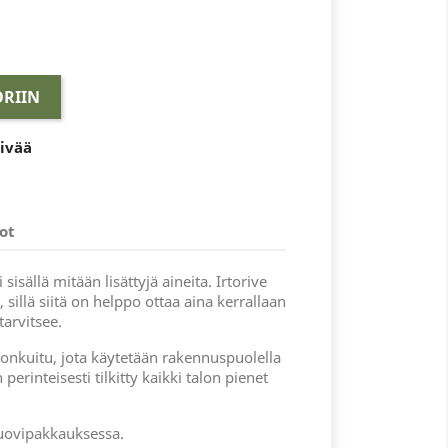
RIIN
äivää
ot
sisällä mitään lisättyjä aineita. Irtorive
 sillä siitä on helppo ottaa aina kerrallaan
arvitsee.
onkuitu, jota käytetään rakennuspuolella
 perinteisesti tilkitty kaikki talon pienet
uovipakkauksessa.