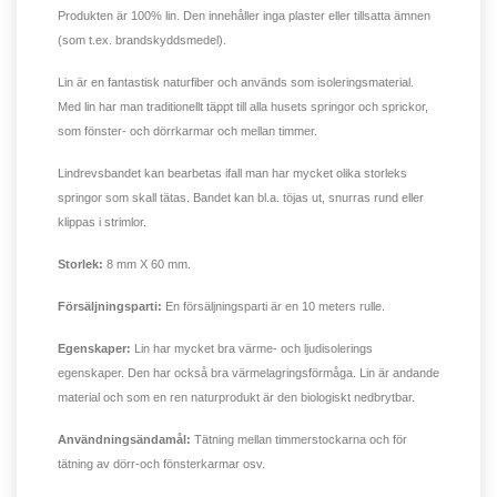
Produkten är 100% lin. Den innehåller inga plaster eller tillsatta ämnen
(som t.ex. brandskyddsmedel).
Lin är en fantastisk naturfiber och används som isoleringsmaterial.
Med lin har man traditionellt täppt till alla husets springor och sprickor,
som fönster- och dörrkarmar och mellan timmer.
Lindrevsbandet kan bearbetas ifall man har mycket olika storleks
springor som skall tätas. Bandet kan bl.a. töjas ut, snurras rund eller
klippas i strimlor.
Storlek:
8 mm X 60 mm.
Försäljningsparti:
En försäljningsparti är en 10 meters rulle.
Egenskaper:
Lin har mycket bra värme- och ljudisolerings
egenskaper. Den har också bra värmelagringsförmåga. Lin är andande
material och som en ren naturprodukt är den biologiskt nedbrytbar.
Användningsändamål:
Tätning mellan timmerstockarna och för
tätning av dörr-och fönsterkarmar osv.