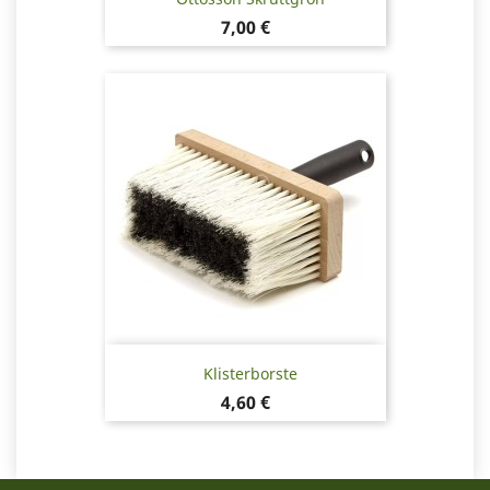
Pris
7,00 €
Klisterborste
Pris
4,60 €