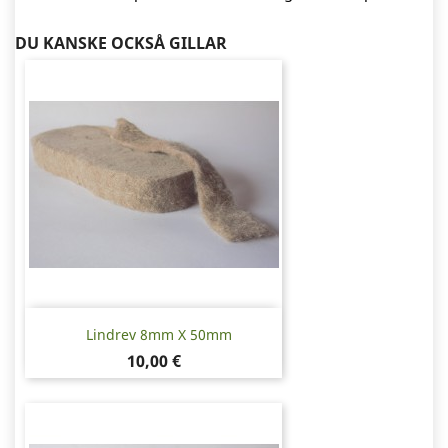
DU KANSKE OCKSÅ GILLAR
Lindrev 8mm X 50mm
Pris
10,00 €