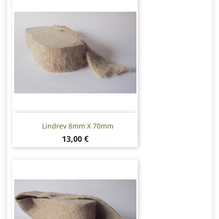
Lindrev 8mm X 70mm
Pris
13,00 €