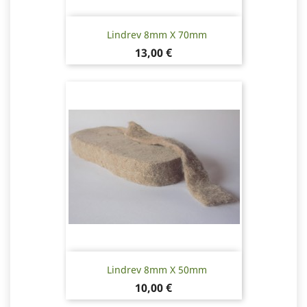
Lindrev 8mm X 70mm
Pris
13,00 €
Lindrev 8mm X 50mm
Pris
10,00 €