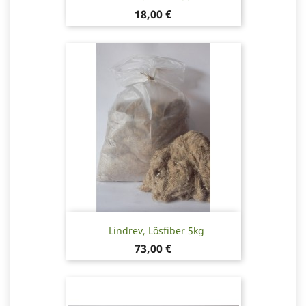
Pris
18,00 €
Lindrev, Lösfiber 5kg
Pris
73,00 €