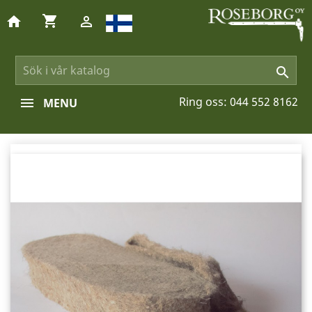
shopping_cart
home


Ring oss:
044 552 8162
MENU