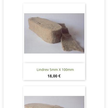
Lindrev 5mm X 100mm
Pris
18,00 €