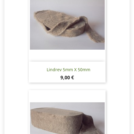
Lindrev 5mm X 50mm
Pris
9,00 €