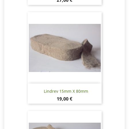
27,00 €
Lindrev 15mm X 80mm
Pris
19,00 €