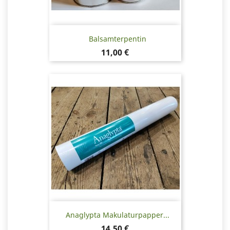
Balsamterpentin
Pris
11,00 €
Anaglypta Makulaturpapper...
Pris
14,50 €