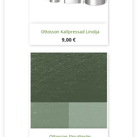
Ottosson Kallpressad Linolja
Pris
9,00 €
Ottosson Skruttgrön