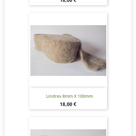
18,00 €
Lindrev 8mm X 100mm
Pris
18,00 €