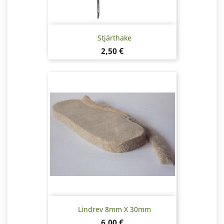
Stjärthake
Pris
2,50 €
Lindrev 8mm X 30mm
Pris
6,00 €