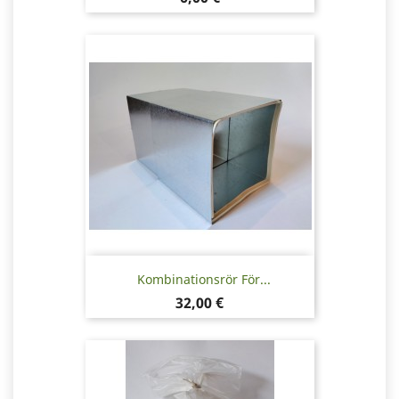
Kombinationsrör För...
Pris
32,00 €