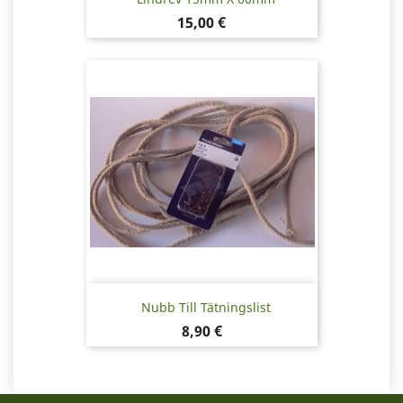
Pris
15,00 €
Nubb Till Tätningslist
Pris
8,90 €