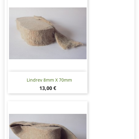
Lindrev 8mm X 70mm
Pris
13,00 €