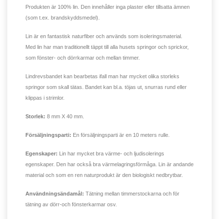
Produkten är 100% lin. Den innehåller inga plaster eller tillsatta ämnen
(som t.ex. brandskyddsmedel).
Lin är en fantastisk naturfiber och används som isoleringsmaterial.
Med lin har man traditionellt täppt till alla husets springor och sprickor,
som fönster- och dörrkarmar och mellan timmer.
Lindrevsbandet kan bearbetas ifall man har mycket olika storleks
springor som skall tätas. Bandet kan bl.a. töjas ut, snurras rund eller
klippas i strimlor.
Storlek:
8 mm X 40 mm.
Försäljningsparti:
En försäljningsparti är en 10 meters rulle.
Egenskaper:
Lin har mycket bra värme- och ljudisolerings
egenskaper. Den har också bra värmelagringsförmåga. Lin är andande
material och som en ren naturprodukt är den biologiskt nedbrytbar.
Användningsändamål:
Tätning mellan timmerstockarna och för
tätning av dörr-och fönsterkarmar osv.