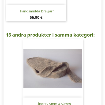
Handsmidda Drevjärn
Pris
56,90 €
16 andra produkter i samma kategori:
Lindrev 5mm X 50mm