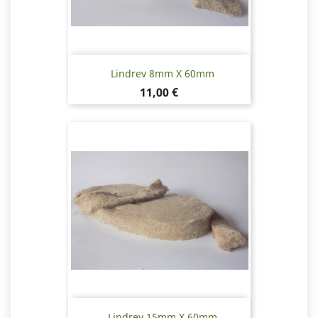
Lindrev 8mm X 60mm
Pris
11,00 €
Lindrev 15mm X 60mm