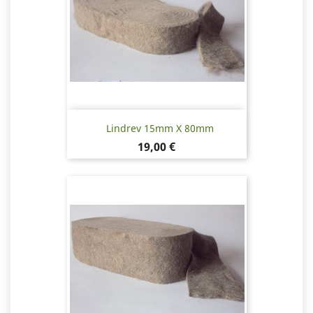
Lindrev 15mm X 80mm
Pris
19,00 €