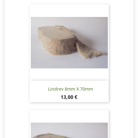
Lindrev 8mm X 70mm
Pris
13,00 €