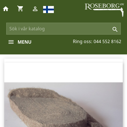
shopping_cart
home


Ring oss:
044 552 8162
MENU