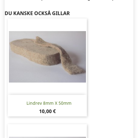
DU KANSKE OCKSÅ GILLAR
Lindrev 8mm X 50mm
Pris
10,00 €