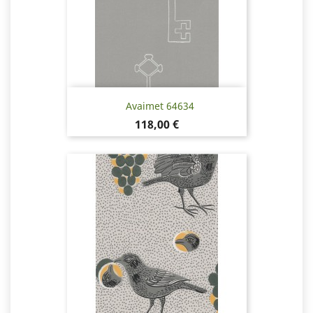
Avaimet 64634
Hinta
118,00 €