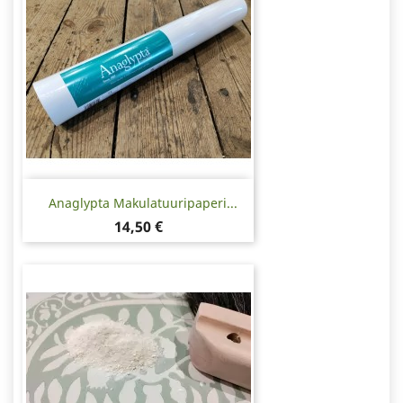
Anaglypta Makulatuuripaperi...
Hinta
14,50 €