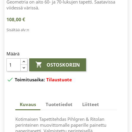
Geometria on aito 60- ja 70-lukujen tapetti. Saatavissa
viidessä värissä.
108,00 €
Sisältää alv:n
Määrä

OSTOSKORIIN

Toimitusaika:
Tilaustuote
Kuvaus
Tuotetiedot
Liitteet
Kotimaisen Tapettitehdas Pihlgren & Ritolan
perinteinen muovittomalle paperille painettu
paperitapetti. Valmistettu perinteisellä