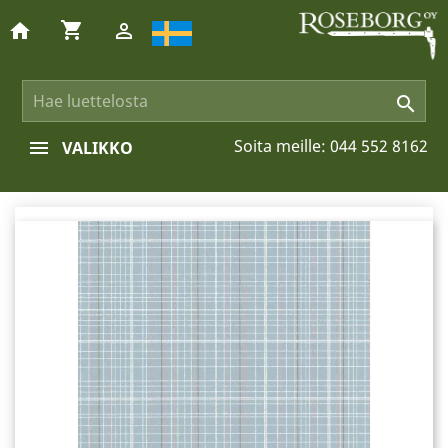
shopping_cart
home


Soita meille:
044 552 8162
VALIKKO