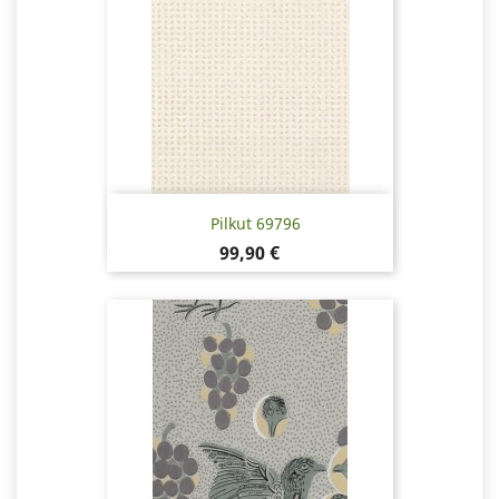
Pilkut 69796
Hinta
99,90 €