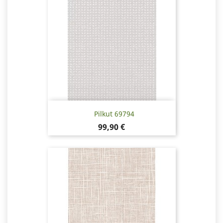
Pilkut 69794
Hinta
99,90 €