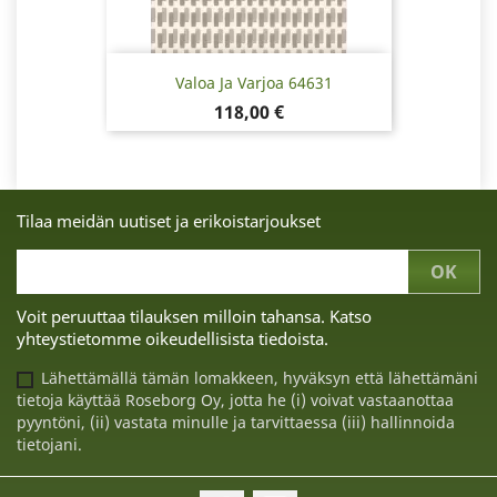
Valoa Ja Varjoa 64631
Hinta
118,00 €
Tilaa meidän uutiset ja erikoistarjoukset
Voit peruuttaa tilauksen milloin tahansa. Katso
yhteystietomme oikeudellisista tiedoista.
Lähettämällä tämän lomakkeen, hyväksyn että lähettämäni
tietoja käyttää Roseborg Oy, jotta he (i) voivat vastaanottaa
pyyntöni, (ii) vastata minulle ja tarvittaessa (iii) hallinnoida
tietojani.