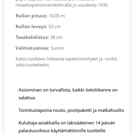
rotaatiopainomenetelmällä jo vuodesta 1930.
Rullan pituus:
10,05 m
Rullan leveys:
53 cm
Tasakohdistus:
38 cm
Valmistusmaa:
Suomi
Katso tuotteen liitteestä tapetointiohjeet ja -vinkit,
sekä tuotetiedot.
Asioiminen on turvallista, kaikki tietoliikenne on
salattua.
Toimitustapoina nouto, postipaketti ja matkahuolto
Kuluttaja-asiakkailla on lakisääteinen 14 päivän
palautusoikeus käyttämättömille tuotteille.