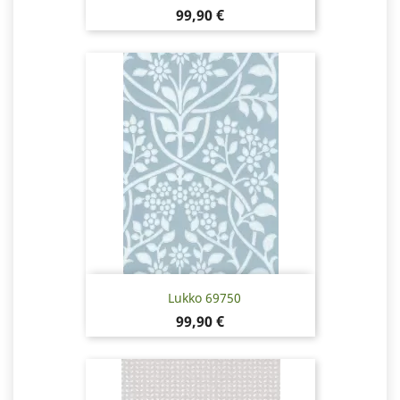
Hinta
99,90 €
Lukko 69750
Hinta
99,90 €