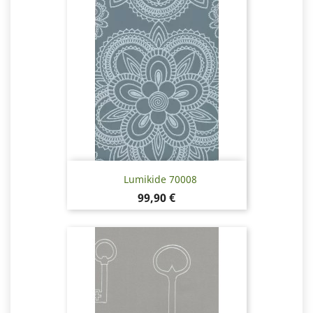
Lumikide 70008
Hinta
99,90 €