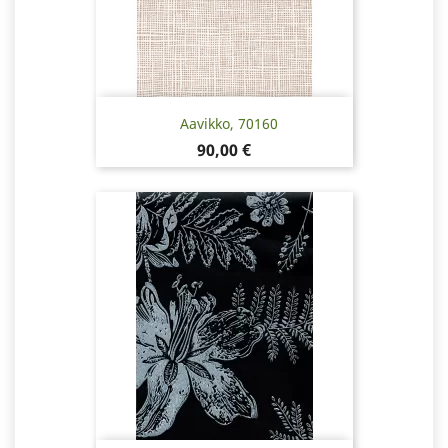
Aavikko, 70160
Hinta
90,00 €