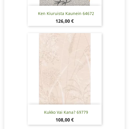
Ken Kiuruista Kaunein 64672
Hinta
126,00 €
Kukko Vai Kana? 69779
Hinta
108,00 €