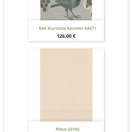
Ken Kiuruista Kaunein 64671
Hinta
126,00 €
Pilkut 69795