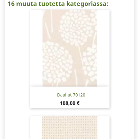
16 muuta tuotetta kategoriassa:
Daaliat 70120
Hinta
108,00 €