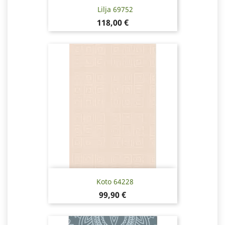
Lilja 69752
Hinta
118,00 €
Koto 64228
Hinta
99,90 €