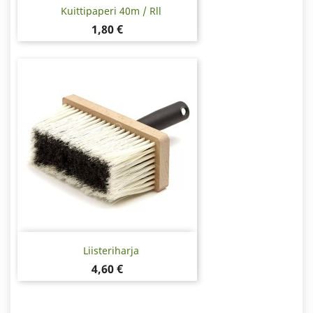
Kuittipaperi 40m / Rll
Hinta
1,80 €
Liisteriharja
Hinta
4,60 €