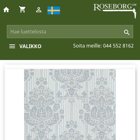
shopping_cart
home


Soita meille:
044 552 8162
VALIKKO