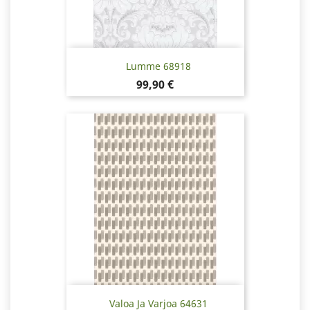
Lumme 68918
Hinta
99,90 €
Valoa Ja Varjoa 64631