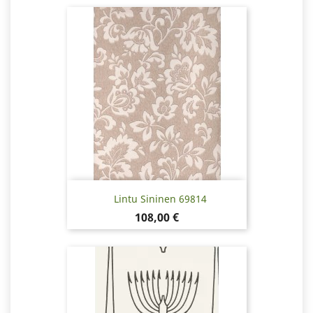
Lintu Sininen 69814
Hinta
108,00 €