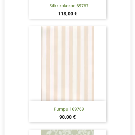
Silkkirokokoo 69767
Hinta
118,00 €
Pumpuli 69769
Hinta
90,00 €