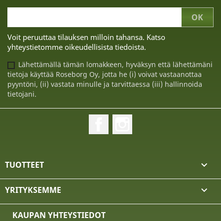
Voit peruuttaa tilauksen milloin tahansa. Katso
yhteystietomme oikeudellisista tiedoista.
Lähettämällä tämän lomakkeen, hyväksyn että lähettämäni
tietoja käyttää Roseborg Oy, jotta he (i) voivat vastaanottaa
pyyntöni, (ii) vastata minulle ja tarvittaessa (iii) hallinnoida
tietojani.
Facebook
Instagram
TUOTTEET

YRITYKSEMME

KAUPAN YHTEYSTIEDOT