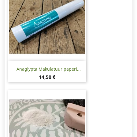
Anaglypta Makulatuuripaperi...
Hinta
14,50 €