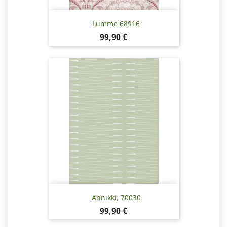
Lumme 68916
Hinta
99,90 €
Annikki, 70030
Hinta
99,90 €