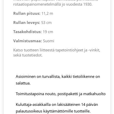
rotaatiopainomenetelmällä jo vuodesta 1930.
Rullan pituus:
11,2 m
Rullan leveys:
53 cm
Tasakohdistus:
19 cm
Valmistusmaa:
Suomi
Katso tuotteen liitteestä tapetointiohjeet ja -vinkit,
sekä tuotetiedot.
Asioiminen on turvallista, kaikki tietoliikenne on
salattua.
Toimitustapoina nouto, postipaketti ja matkahuolto
Kuluttaja-asiakkailla on lakisääteinen 14 päivän
palautusoikeus käyttämättömille tuotteille.