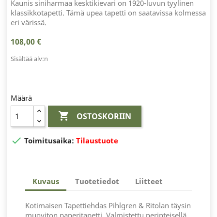
Kaunis siniharmaa kesktikievari on 1920-luvun tyylinen
klassikkotapetti. Tämä upea tapetti on saatavissa kolmessa
eri värissä.
108,00 €
Sisältää alv:n
Määrä

OSTOSKORIIN

Toimitusaika:
Tilaustuote
Kuvaus
Tuotetiedot
Liitteet
Kotimaisen Tapettiehdas Pihlgren & Ritolan täysin
muoviton paperitapetti. Valmistettu perinteisellä