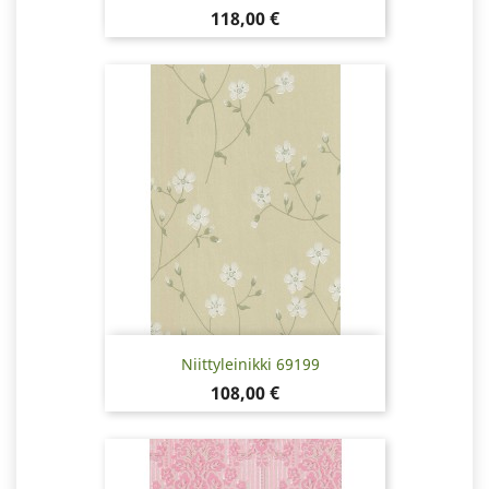
Hinta
118,00 €
Niittyleinikki 69199
Hinta
108,00 €