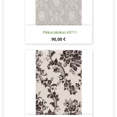
Pikkurokokoo 69711
Hinta
90,00 €