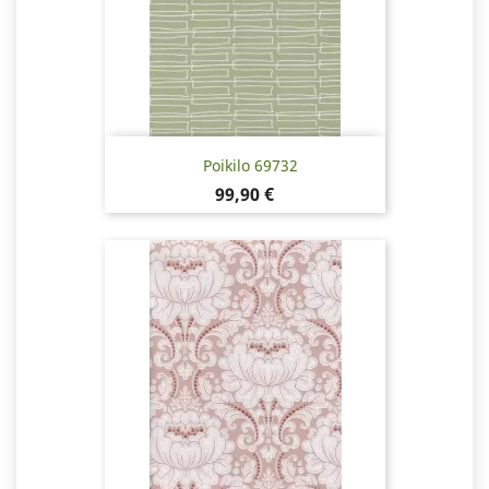
Poikilo 69732
Hinta
99,90 €