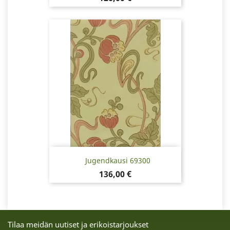
Jugendkausi 69300
Hinta
136,00 €
Tilaa meidän uutiset ja erikoistarjoukset