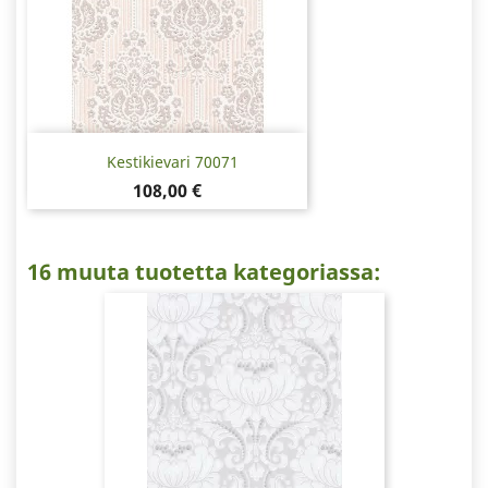
Kestikievari 70071
Hinta
108,00 €
16 muuta tuotetta kategoriassa: