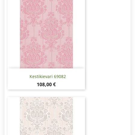
Kestikievari 69082
Hinta
108,00 €