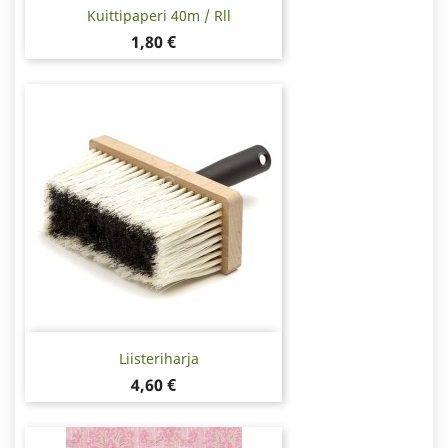
Kuittipaperi 40m / Rll
Hinta
1,80 €
Liisteriharja
Hinta
4,60 €