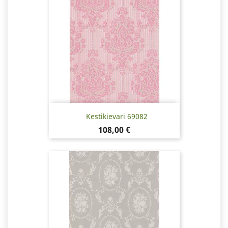
Kestikievari 69082
Hinta
108,00 €