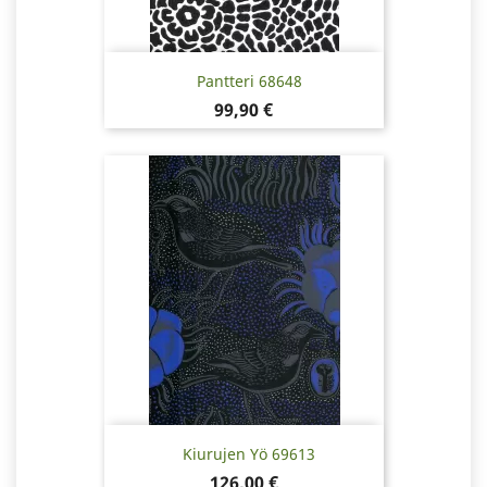
Pantteri 68648
Hinta
99,90 €
Kiurujen Yö 69613
Hinta
126,00 €