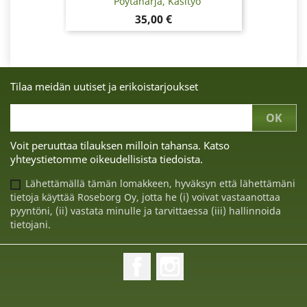
Pöytäharja, Käsityö
Hinta
35,00 €
Tilaa meidän uutiset ja erikoistarjoukset
Voit peruuttaa tilauksen milloin tahansa. Katso
yhteystietomme oikeudellisista tiedoista.
Lähettämällä tämän lomakkeen, hyväksyn että lähettämäni
tietoja käyttää Roseborg Oy, jotta he (i) voivat vastaanottaa
pyyntöni, (ii) vastata minulle ja tarvittaessa (iii) hallinnoida
tietojani.
Facebook
Instagram