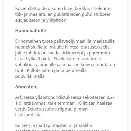
Kovien lattioiden, kuten kivi-, korkki-, linoleum-,
tiili- ja maalattujen puulattioiden puhdistukseen,
suojaukseen ja ylläpitoon.
Huonekaluille
Erinomainen tuote pellavaöljymaalilla maalatuille
huonekaluille tai muulle kiinteälle sisustukselle,
joille tahdotaan saada kirkkaampi ja paremmin
likaa hylkivä pinta. Sivele laimentamatonta
vahaliuosta pinnalle ja anna sen kuivua muutama
tunti. Kiillota sitten pinta pehmeällä
puuvillaliinalla.
Annostelu
Arkisessa ylläpitopuhdistuksessa sekoitetaan 0,2-
1 dl lattiavahaa, tai enemmän, 10 litraan haaleaa
vettä. Sekoitussuhde riippuu pinnan
likaisuudesta.
Kuivien ja mattapintaisten öljymaalilla