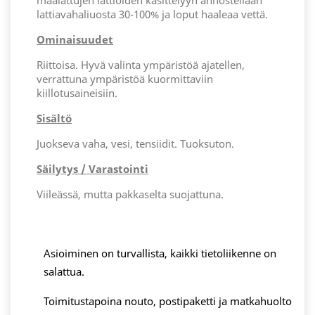
maalattujen lattioiden käsittelyyn annostellaan
lattiavahaliuosta 30-100% ja loput haaleaa vettä.
Ominaisuudet
Riittoisa. Hyvä valinta ympäristöä ajatellen,
verrattuna ympäristöä kuormittaviin
kiillotusaineisiin.
Sisältö
Juokseva vaha, vesi, tensiidit. Tuoksuton.
Säilytys / Varastointi
Viileässä, mutta pakkaselta suojattuna.
Asioiminen on turvallista, kaikki tietoliikenne on
salattua.
Toimitustapoina nouto, postipaketti ja matkahuolto