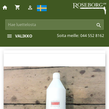
shopping_cart
home


Soita meille:
044 552 8162
VALIKKO