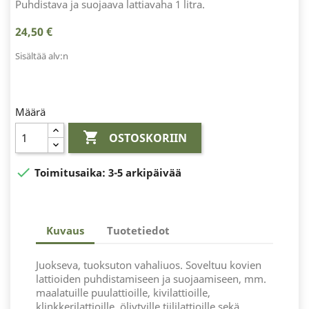
Puhdistava ja suojaava lattiavaha 1 litra.
24,50 €
Sisältää alv:n
Määrä

OSTOSKORIIN

Toimitusaika:
3-5 arkipäivää
Kuvaus
Tuotetiedot
Juokseva, tuoksuton vahaliuos. Soveltuu kovien
lattioiden puhdistamiseen ja suojaamiseen, mm.
maalatuille puulattioille, kivilattioille,
klinkkerilattioille, öljytyille tiililattioille sekä