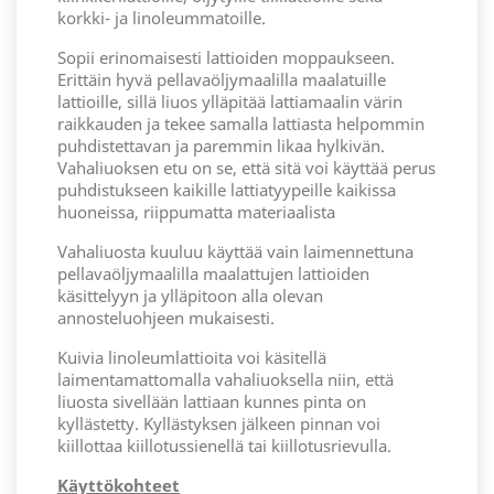
korkki- ja linoleummatoille.
Sopii erinomaisesti lattioiden moppaukseen.
Erittäin hyvä pellavaöljymaalilla maalatuille
lattioille, sillä liuos ylläpitää lattiamaalin värin
raikkauden ja tekee samalla lattiasta helpommin
puhdistettavan ja paremmin likaa hylkivän.
Vahaliuoksen etu on se, että sitä voi käyttää perus
puhdistukseen kaikille lattiatyypeille kaikissa
huoneissa, riippumatta materiaalista
Vahaliuosta kuuluu käyttää vain laimennettuna
pellavaöljymaalilla maalattujen lattioiden
käsittelyyn ja ylläpitoon alla olevan
annosteluohjeen mukaisesti.
Kuivia linoleumlattioita voi käsitellä
laimentamattomalla vahaliuoksella niin, että
liuosta sivellään lattiaan kunnes pinta on
kyllästetty. Kyllästyksen jälkeen pinnan voi
kiillottaa kiillotussienellä tai kiillotusrievulla.
Käyttökohteet