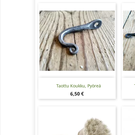
Pikakatselu

Taottu Koukku, Pyöreä
Hinta
6,50 €