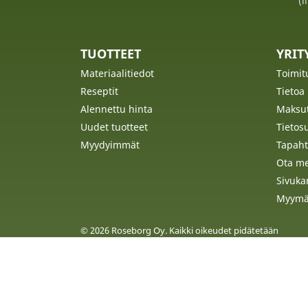
(i
TUOTTEET
YRI
Materiaalitiedot
Toimit
Reseptit
Tietoa
Alennettu hinta
Maksu
Uudet tuotteet
Tietos
Myydyimmät
Tapaht
Ota me
Sivuka
Myymä
© 2026 Roseborg Oy. Kaikki oikeudet pidätetään