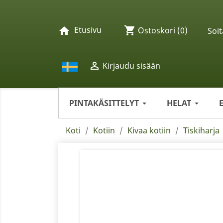
Etusivu
shopping_cart
home
Ostoskori
(0)
Soit

Kirjaudu sisään
PINTAKÄSITTELYT
HELAT
Koti
Kotiin
Kivaa kotiin
Tiskiharja