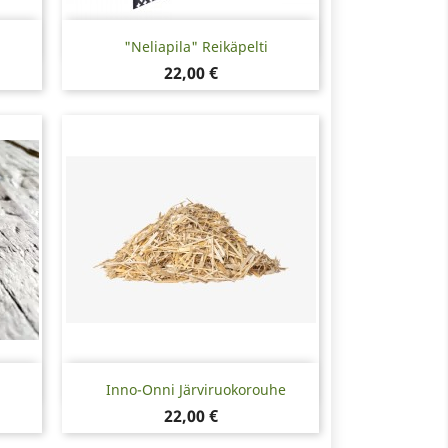
Pikakatselu

"Neliapila" Reikäpelti
Hinta
22,00 €
Pikakatselu

Inno-Onni Järviruokorouhe
Hinta
22,00 €