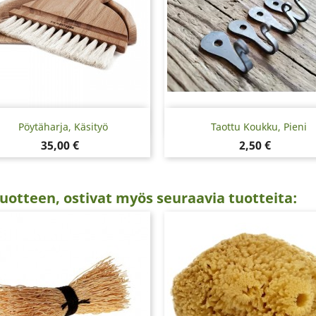
Pikakatselu
Pikakatselu


Pöytäharja, Käsityö
Taottu Koukku, Pieni
Hinta
Hinta
35,00 €
2,50 €
uotteen, ostivat myös seuraavia tuotteita: