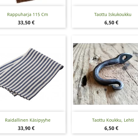
Pikakatselu
Pikakatselu


Rappuharja 115 Cm
Taottu Iskukoukku
Hinta
Hinta
33,50 €
6,50 €
Pikakatselu
Pikakatselu


Raidallinen Käsipyyhe
Taottu Koukku, Lehti
Hinta
Hinta
33,90 €
6,50 €