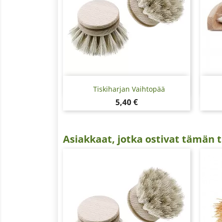
Pikakatselu

Tiskiharjan Vaihtopää
Hinta
5,40 €
Asiakkaat, jotka ostivat tämän t