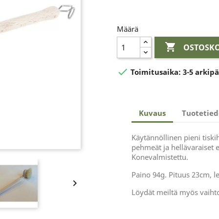
Määrä

OSTOSKO

Toimitusaika:
3-5 arkip
Kuvaus
Tuotetied
Käytännöllinen pieni tiski
pehmeät ja hellävaraiset e
Konevalmistettu.
Paino 94g. Pituus 23cm, l

Löydät meiltä myös vaihto