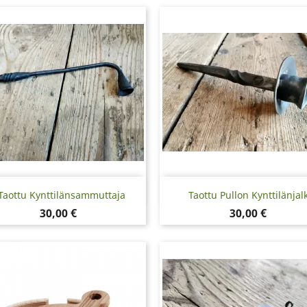
Pikakatselu
Pikakatselu


Taottu Kynttilänsammuttaja
Taottu Pullon Kynttilänjal
Hinta
Hinta
30,00 €
30,00 €