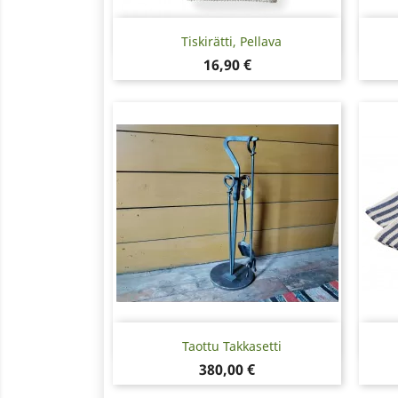
Pikakatselu

Tiskirätti, Pellava
Hinta
16,90 €
Pikakatselu

Taottu Takkasetti
Hinta
380,00 €