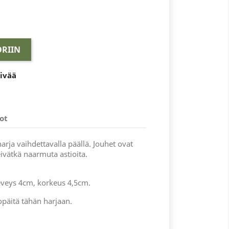
RIIN
äivää
ot
harja vaihdettavalla päällä. Jouhet ovat
ivätkä naarmuta astioita.
eveys 4cm, korkeus 4,5cm.
päitä tähän harjaan.