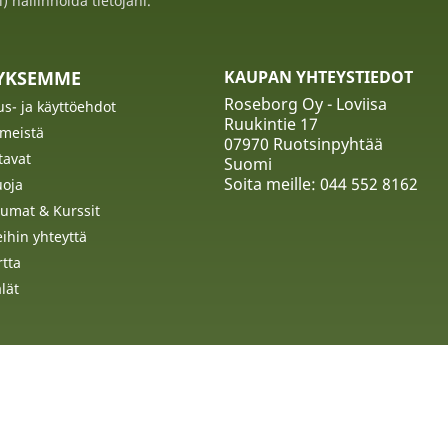
ii) hallinnoida tietojani.
TYKSEMME
KAUPAN YHTEYSTIEDOT
Roseborg Oy - Loviisa
us- ja käyttöehdot
Ruukintie 17
 meistä
07970 Ruotsinpyhtää
tavat
Suomi
Soita meille:
044 552 8162
uoja
umat & Kurssit
ihin yhteyttä
rtta
lät