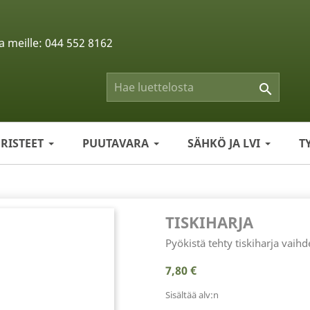
a meille:
044 552 8162

ERISTEET
PUUTAVARA
SÄHKÖ JA LVI
T
TISKIHARJA
Pyökistä tehty tiskiharja vaihde
7,80 €
Sisältää alv:n