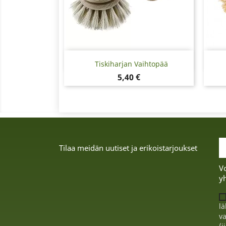
Pikakatselu

Tiskiharjan Vaihtopää
Hinta
5,40 €
Tilaa meidän uutiset ja erikoistarjoukset
Vo
yh
lä
va