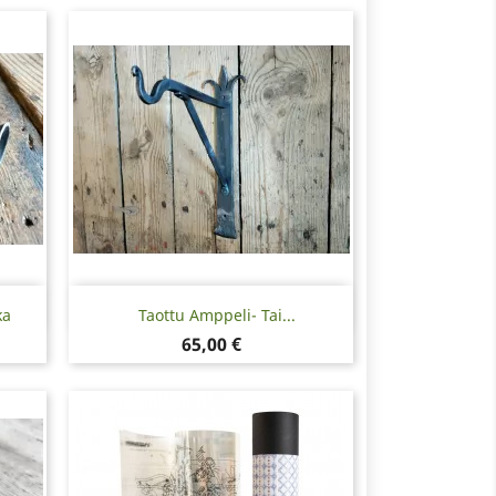
Pikakatselu

ka
Taottu Amppeli- Tai...
Hinta
65,00 €