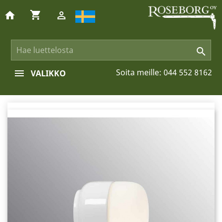
shopping_cart
home


Soita meille:
044 552 8162
VALIKKO