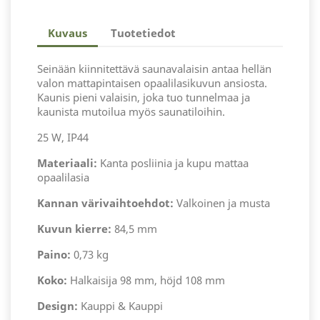
Kuvaus
Tuotetiedot
Seinään kiinnitettävä saunavalaisin antaa hellän
valon mattapintaisen opaalilasikuvun ansiosta.
Kaunis pieni valaisin, joka tuo tunnelmaa ja
kaunista mutoilua myös saunatiloihin.
25 W, IP44
Materiaali:
Kanta posliinia ja kupu mattaa
opaalilasia
Kannan värivaihtoehdot:
Valkoinen ja musta
Kuvun kierre:
84,5 mm
Paino:
0,73 kg
Koko:
Halkaisija 98 mm, höjd 108 mm
Design:
Kauppi & Kauppi