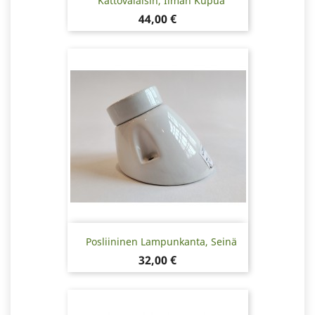
Kattovalaisin, Ilman Kupua
Hinta
44,00 €
Posliininen Lampunkanta, Seinä
Hinta
32,00 €