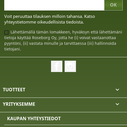
Voit peruuttaa tilauksen milloin tahansa. Katso
yhteystietomme oikeudellisista tiedoista.
Lähettämällä tämän lomakkeen, hyväksyn että lähettämäni
tietoja käyttää Roseborg Oy, jotta he (i) voivat vastaanottaa
pyyntöni, (ii) vastata minulle ja tarvittaessa (iii) hallinnoida
tietojani.
Facebook
Instagram
TUOTTEET

YRITYKSEMME

KAUPAN YHTEYSTIEDOT