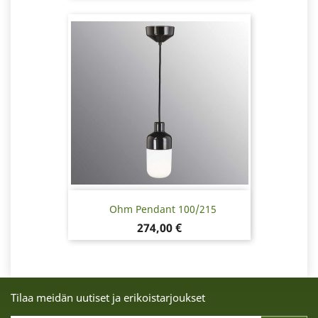
Ohm Pendant 100/215
Hinta
274,00 €
Tilaa meidän uutiset ja erikoistarjoukset