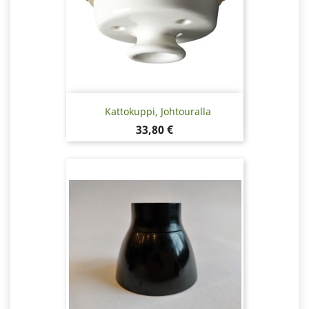
Kattokuppi, Johtouralla
Hinta
33,80 €