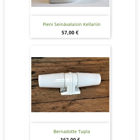
Pieni Seinävalaisin Kellariin
Hinta
57,00 €
Bernadotte Tupla
Hinta
162,00 €