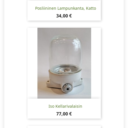
Posliininen Lampunkanta, Katto
Hinta
34,00 €
Iso Kellarivalaisin
Hinta
77,00 €