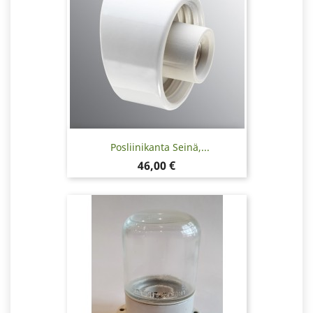
Posliinikanta Seinä,...
Hinta
46,00 €