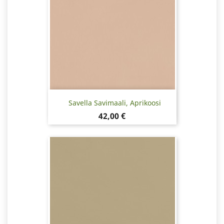
Savella Savimaali, Aprikoosi
Hinta
42,00 €