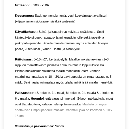
NCS-koodi:
2005-Y50R
Koostumus:
Savi, luonnonpigmentit, vesi, itsevalmistettava liisteri
(viljapohjainen sidosaine, sisältää gluteenia)
Käyttökohteet:
Seinä- ja kattopinnat kuivissa sisätiloissa. Sopii
käytettäväksi puu-, rappaus- ja mineraalipinnoille sekä tapetti- ja
pinkopahvipinnoille. Savella maalilla maalaat myös erilaisten levyjen
päälle, kuten kipsi-, vaneri-, lastu- ja olkilevyille.
Riittoisuus:
5–10 m2/L kertasivelyllä. Maalikerroksia tarvitaan 1–3,
riippuen maalattavasta pinnasta sekä toivotusta lopputuloksesta.
Pinnan huokoisuus vaikuttaa maalin menekkiin, esim. vanhan
maalipinnan maalaus n. 10 m2/L ja savirappauksen pintamaalaus n. 5
m2/L. Savimaalia voi maalata myös telalla, mikä lisää maalin menekkiä.
Pakkauskoot:
S-koko: n. 1 L maali, M-koko: n. 2 L maalia & L-koko: n.
6 L maalia.
Huomioi
, että varastoimme vain S-koon pakkauksia, muut
ovat tilaustuotteita, joilla on pidempi toimitusaika!
Maalista on myös
saatavissa lumppupaperille maalattu värimalli, joka on kooltaan n. 10 x
15 cm.
Valmistus ja pakkausmaa:
Suomi