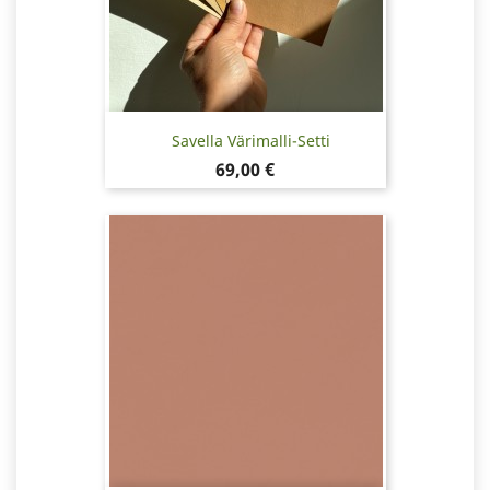
Savella Värimalli-Setti
Hinta
69,00 €