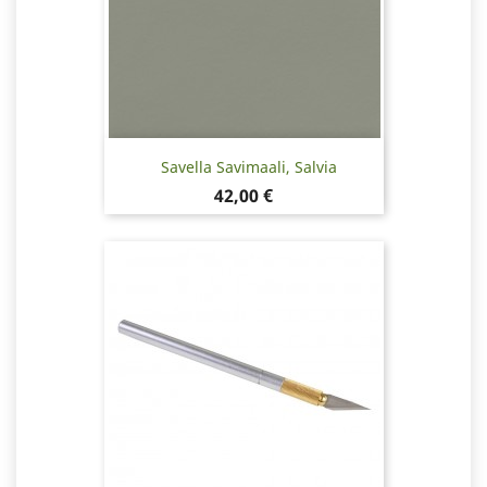
Savella Savimaali, Salvia
Hinta
42,00 €