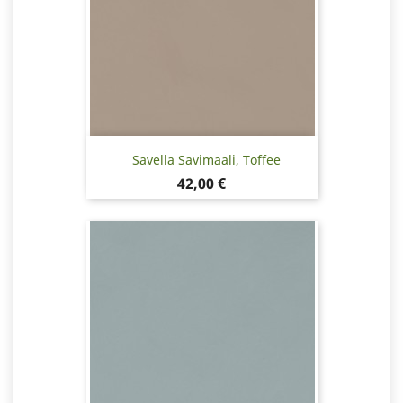
Savella Savimaali, Toffee
Hinta
42,00 €