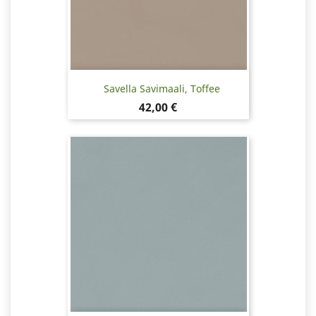
Savella Savimaali, Toffee
Hinta
42,00 €