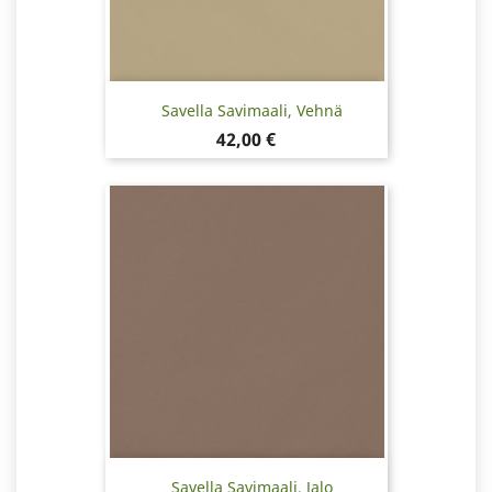
Savella Savimaali, Vehnä
Hinta
42,00 €
Savella Savimaali, Jalo