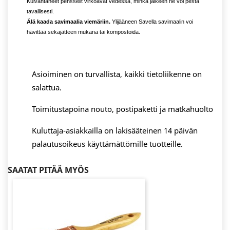
Kuivahtaneet pensselit virkoavat vedessä, minkä jälkeen ne voi pestä
tavallisesti.
Älä kaada savimaalia viemäriin.
Ylijääneen Savella savimaalin voi
hävittää sekajätteen mukana tai kompostoida.
Asioiminen on turvallista, kaikki tietoliikenne on
salattua.
Toimitustapoina nouto, postipaketti ja matkahuolto
Kuluttaja-asiakkailla on lakisääteinen 14 päivän
palautusoikeus käyttämättömille tuotteille.
SAATAT PITÄÄ MYÖS