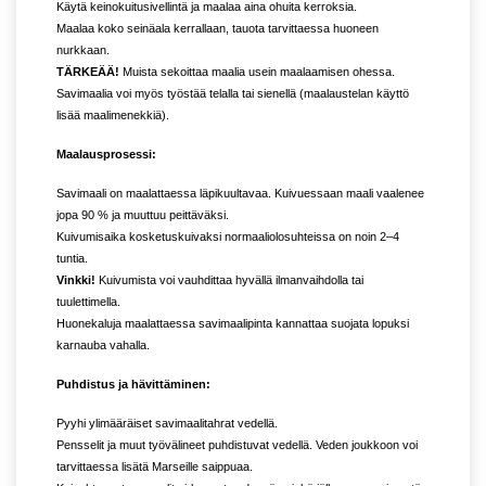
Käytä keinokuitusivellintä ja maalaa aina ohuita kerroksia.
Maalaa koko seinäala kerrallaan, tauota tarvittaessa huoneen
nurkkaan.
TÄRKEÄÄ!
Muista sekoittaa maalia usein maalaamisen ohessa.
Savimaalia voi myös työstää telalla tai sienellä (maalaustelan käyttö
lisää maalimenekkiä).
Maalausprosessi:
Savimaali on maalattaessa läpikuultavaa. Kuivuessaan maali vaalenee
jopa 90 % ja muuttuu peittäväksi.
Kuivumisaika kosketuskuivaksi normaaliolosuhteissa on noin 2–4
tuntia.
Vinkki!
Kuivumista voi vauhdittaa hyvällä ilmanvaihdolla tai
tuulettimella.
Huonekaluja maalattaessa savimaalipinta kannattaa suojata lopuksi
karnauba vahalla.
Puhdistus ja hävittäminen:
Pyyhi ylimääräiset savimaalitahrat vedellä.
Pensselit ja muut työvälineet puhdistuvat vedellä. Veden joukkoon voi
tarvittaessa lisätä Marseille saippuaa.