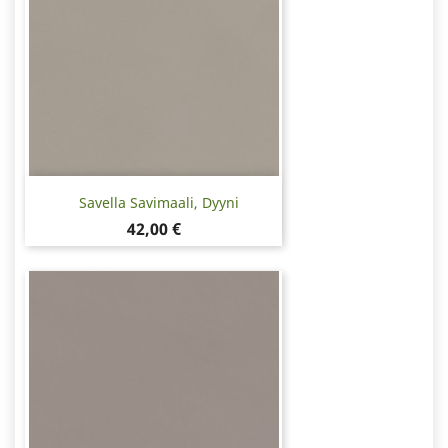
Savella Savimaali, Dyyni
Hinta
42,00 €