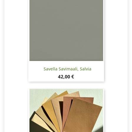
Savella Savimaali, Salvia
Hinta
42,00 €