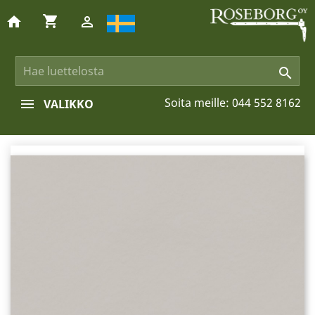
shopping_cart
home


Soita meille:
044 552 8162
VALIKKO