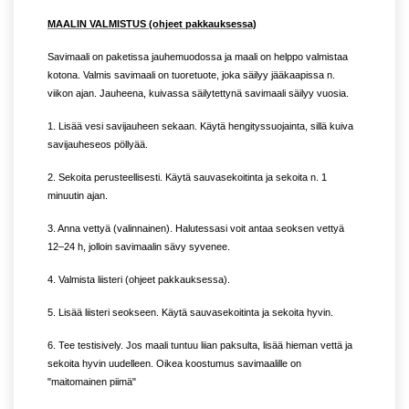
MAALIN VALMISTUS (ohjeet pakkauksessa)
Savimaali on paketissa jauhemuodossa ja maali on helppo valmistaa
kotona. Valmis savimaali on tuoretuote, joka säilyy jääkaapissa n.
viikon ajan. Jauheena, kuivassa säilytettynä savimaali säilyy vuosia.
1. Lisää vesi savijauheen sekaan. Käytä hengityssuojainta, sillä kuiva
savijauheseos pöllyää.
2. Sekoita perusteellisesti. Käytä sauvasekoitinta ja sekoita n. 1
minuutin ajan.
3. Anna vettyä (valinnainen). Halutessasi voit antaa seoksen vettyä
12–24 h, jolloin savimaalin sävy syvenee.
4. Valmista liisteri (ohjeet pakkauksessa).
5. Lisää liisteri seokseen. Käytä sauvasekoitinta ja sekoita hyvin.
6. Tee testisively. Jos maali tuntuu liian paksulta, lisää hieman vettä ja
sekoita hyvin uudelleen. Oikea koostumus savimaalille on
"maitomainen piimä"