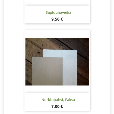
Sapluunaveitsi
Hinta
9,50 €
Nurkkapahvi, Paksu
Hinta
7,00 €