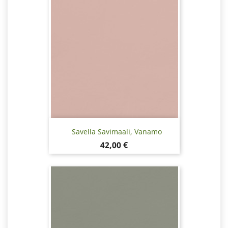
Savella Savimaali, Vanamo
Hinta
42,00 €