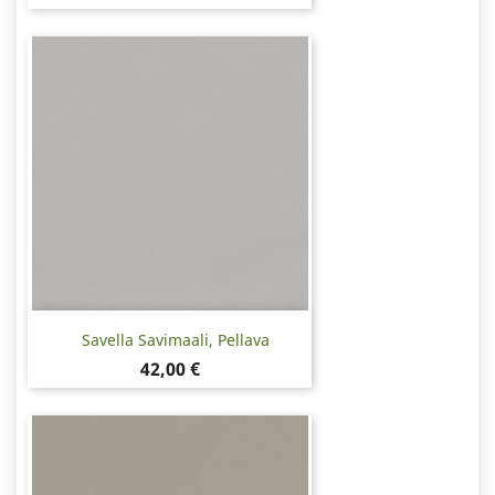
Savella Savimaali, Pellava
Hinta
42,00 €