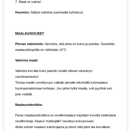
7. Maali on valmis!
Huomioi;
Säilytä valmista savimaalia kylmässä.
MAALAUSOHJEET
Pinnan valmistelu:
Varmista, että pinta on kuiva ja puhdas. Suositeltu
maalauslämpötila on vähintään 10°C.
Valmista maali:
Valmista kerralla koko paketin sisältö oikean värisävyn
varmistamiseksi
Testaa maalin soveltuvuus valitulle pinnalle tekemällä koemaalaus
huomaamattomaan kohtaan. Jos pinta hylkii maalia, voit pyyhkiä sen
pois vedellä.
Maalaustekniikka:
Paras maalaustekniikka on sivellinmaalaus käyttäen keveitä ristikkäisiä
sivellinvetoja. Kirjava “kädenjälki” tasoittuu kuivuessaan.
Aloita seinän maalaus katonrajasta ja etene siitä pieni ala kerrallaan.