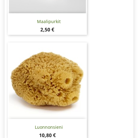
Maalipurkit
Hinta
2,50 €
Luonnonsieni
Hinta
10,80 €