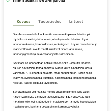

Toimitusaika:
3-5 arkipäivää
Kuvaus
Tuotetiedot
Liitteet
Savella savimaaleilla luot kauniita utuisia mattapintoja. Maali sopii
täydellisesti sisäkäyttöön seinä- ja kattopinnoille. Maali on täysin
luonnonmukainen, kompostoituva ja ekologinen. Täysin muovittomat ja
lisäaineettomat Savella maalit sisältävät ainoastaan savea,
luonnonpigmenttejä sekä viljapohjaista sidosainetta.
Savimaali on luonnostaan antimikrobinen sekä kosteutta tasaava
suuren savipitoisuutensa ansiosta. Maalin kuiva-ainepitoisuudesta
vähintään 70 % koostuu savesta. Maali on tuoksuton. Siihen ei ole
lisätty muovisidosaineita, liuottimia, säilöntäaineita, homeenestoaineita,
hiekkaa, kalkkia tai muita täyteaineita.
Savella maalilla voit maalata monille erilaisille pinnoille, jopa aidon
kalkkimaalin sekä vanhojen tapettien päälle. Sitä voi käyttää jopa
metallipinnoille, esim. pönttöuunin maalaukseen ja myös huonekalujen
maalaukseen, kunhan suojaat pinnan karnauba vahalla.