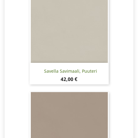
Savella Savimaali, Puuteri
Hinta
42,00 €