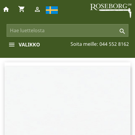
shopping_cart
home


Soita meille:
044 552 8162
VALIKKO