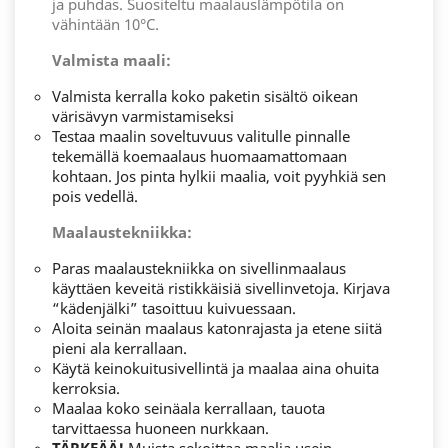
ja puhdas. Suositeltu maalauslämpötila on
vähintään 10°C.
Valmista maali:
Valmista kerralla koko paketin sisältö oikean
värisävyn varmistamiseksi
Testaa maalin soveltuvuus valitulle pinnalle
tekemällä koemaalaus huomaamattomaan
kohtaan. Jos pinta hylkii maalia, voit pyyhkiä sen
pois vedellä.
Maalaustekniikka:
Paras maalaustekniikka on sivellinmaalaus
käyttäen keveitä ristikkäisiä sivellinvetoja. Kirjava
“kädenjälki” tasoittuu kuivuessaan.
Aloita seinän maalaus katonrajasta ja etene siitä
pieni ala kerrallaan.
Käytä keinokuitusivellintä ja maalaa aina ohuita
kerroksia.
Maalaa koko seinäala kerrallaan, tauota
tarvittaessa huoneen nurkkaan.