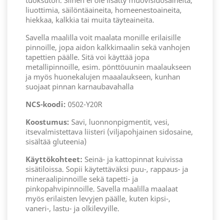
tuoksuton. Siihen ei ole lisätty muovisidosaineita,
liuottimia, säilöntäaineita, homeenestoaineita,
hiekkaa, kalkkia tai muita täyteaineita.
Savella maalilla voit maalata monille erilaisille
pinnoille, jopa aidon kalkkimaalin sekä vanhojen
tapettien päälle. Sitä voi käyttää jopa
metallipinnoille, esim. pönttöuunin maalaukseen
ja myös huonekalujen maaalaukseen, kunhan
suojaat pinnan karnaubavahalla
NCS-koodi:
0502-Y20R
Koostumus:
Savi, luonnonpigmentit, vesi,
itsevalmistettava liisteri (viljapohjainen sidosaine,
sisältää gluteenia)
Käyttökohteet:
Seinä- ja kattopinnat kuivissa
sisätiloissa. Sopii käytettäväksi puu-, rappaus- ja
mineraalipinnoille sekä tapetti- ja
pinkopahvipinnoille. Savella maalilla maalaat
myös erilaisten levyjen päälle, kuten kipsi-,
vaneri-, lastu- ja olkilevyille.