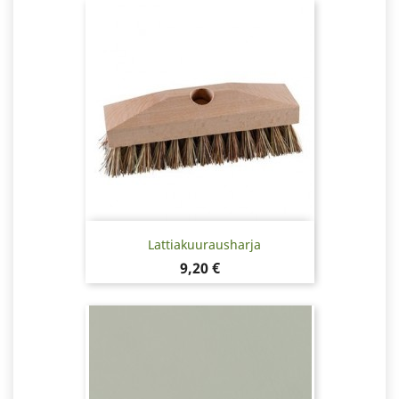
Lattiakuurausharja
Hinta
9,20 €