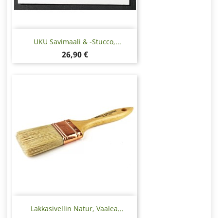
UKU Savimaali & -stucco,...
Hinta
26,90 €
Lakkasivellin Natur, Vaalea...