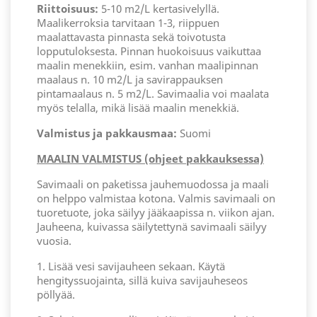
Riittoisuus:
5-10 m2/L kertasivelyllä.
Maalikerroksia tarvitaan 1-3, riippuen
maalattavasta pinnasta sekä toivotusta
lopputuloksesta. Pinnan huokoisuus vaikuttaa
maalin menekkiin, esim. vanhan maalipinnan
maalaus n. 10 m2/L ja savirappauksen
pintamaalaus n. 5 m2/L. Savimaalia voi maalata
myös telalla, mikä lisää maalin menekkiä.
Valmistus ja pakkausmaa:
Suomi
MAALIN VALMISTUS (ohjeet pakkauksessa)
Savimaali on paketissa jauhemuodossa ja maali
on helppo valmistaa kotona. Valmis savimaali on
tuoretuote, joka säilyy jääkaapissa n. viikon ajan.
Jauheena, kuivassa säilytettynä savimaali säilyy
vuosia.
1. Lisää vesi savijauheen sekaan. Käytä
hengityssuojainta, sillä kuiva savijauheseos
pöllyää.