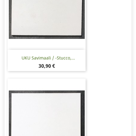
UKU Savimaali / -stucco,...
Hinta
30,90 €