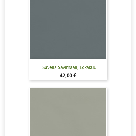
Savella Savimaali, Lokakuu
Hinta
42,00 €