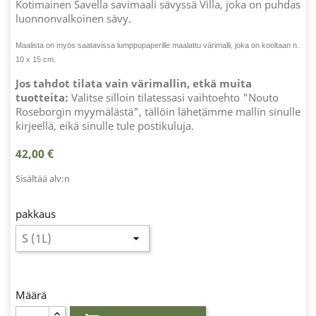
Kotimainen Savella savimaali sävyssä Villa, joka on puhdas
luonnonvalkoinen sävy.
Maalista on myös saatavissa lumppupaperille maalattu värimalli, joka on kooltaan n.
10 x 15 cm.
Jos tahdot tilata vain värimallin, etkä muita
tuotteita:
Valitse silloin tilatessasi vaihtoehto "Nouto
Roseborgin myymälästä", tällöin lähetämme mallin sinulle
kirjeellä, eikä sinulle tule postikuluja.
42,00 €
Sisältää alv:n
pakkaus
Määrä