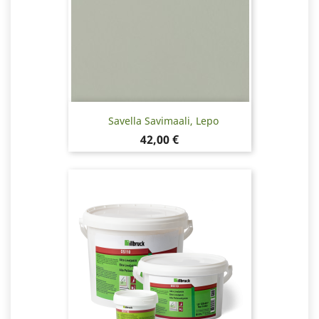
Savella Savimaali, Lepo
Hinta
42,00 €