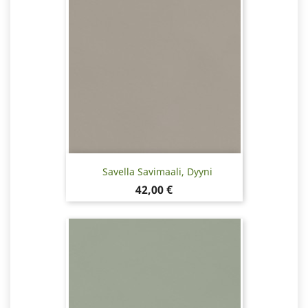
Savella Savimaali, Dyyni
Hinta
42,00 €