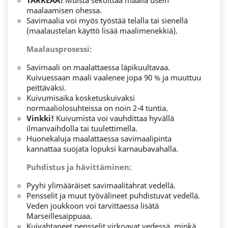
TÄRKEÄÄ!
Muista sekoittaa maalia usein
maalaamisen ohessa.
Savimaalia voi myös työstää telalla tai sienellä
(maalaustelan käyttö lisää maalimenekkiä).
Maalausprosessi:
Savimaali on maalattaessa läpikuultavaa.
Kuivuessaan maali vaalenee jopa 90 % ja muuttuu
peittäväksi.
Kuivumisaika kosketuskuivaksi
normaaliolosuhteissa on noin 2-4 tuntia.
Vinkki!
Kuivumista voi vauhdittaa hyvällä
ilmanvaihdolla tai tuulettimella.
Huonekaluja maalattaessa savimaalipinta
kannattaa suojata lopuksi karnaubavahalla.
Puhdistus ja hävittäminen:
Pyyhi ylimääräiset savimaalitahrat vedellä.
Pensselit ja muut työvälineet puhdistuvat vedellä.
Veden joukkoon voi tarvittaessa lisätä
Marseillesaippuaa.
Kuivahtaneet pensselit virkoavat vedessä, minkä