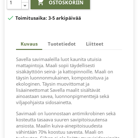

OSTOSKORIIN

Toimitusaika:
3-5 arkipäivää
Kuvaus
Tuotetiedot
Liitteet
Savella savimaaleilla luot kaunita utuisia
mattapintoja. Maali sopii täydellisesti
sisäkäyttöön seinä- ja kattopinnoille. Maali on
täysin luonnonmukainen, kompostoituva ja
ekologinen. Täysin muovittomat ja
lisäaineettomat Savella maalit sisältävät
ainoastaan savea, luonnonpigmenttejä sekä
viljapohjaista sidosainetta.
Savimaali on luonnostaan antimikrobinen sekä
kosteutta tasaava suuren savipitoisuutensa
ansiosta. Maalin kuiva-ainepitoisuudesta
vähintään 70% koostuu savesta. Maali on