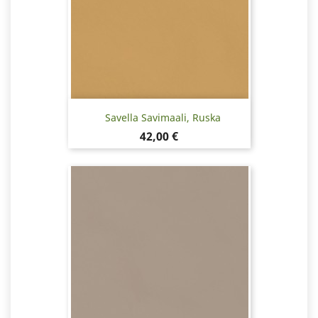
Savella Savimaali, Ruska
Hinta
42,00 €