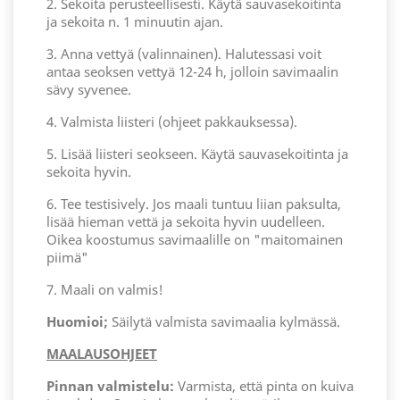
2. Sekoita perusteellisesti. Käytä sauvasekoitinta
ja sekoita n. 1 minuutin ajan.
3. Anna vettyä (valinnainen). Halutessasi voit
antaa seoksen vettyä 12-24 h, jolloin savimaalin
sävy syvenee.
4. Valmista liisteri (ohjeet pakkauksessa).
5. Lisää liisteri seokseen. Käytä sauvasekoitinta ja
sekoita hyvin.
6. Tee testisively. Jos maali tuntuu liian paksulta,
lisää hieman vettä ja sekoita hyvin uudelleen.
Oikea koostumus savimaalille on "maitomainen
piimä"
7. Maali on valmis!
Huomioi;
Säilytä valmista savimaalia kylmässä.
MAALAUSOHJEET
Pinnan valmistelu:
Varmista, että pinta on kuiva