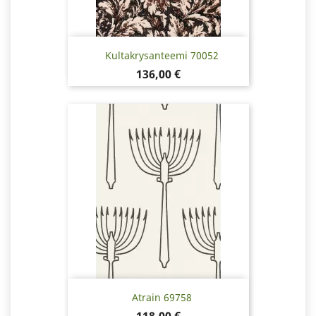
Kultakrysanteemi 70052
Hinta
136,00 €
Atrain 69758
Hinta