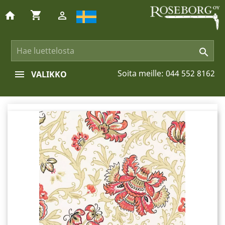
shopping_cart
home


Soita meille:
044 552 8162
VALIKKO