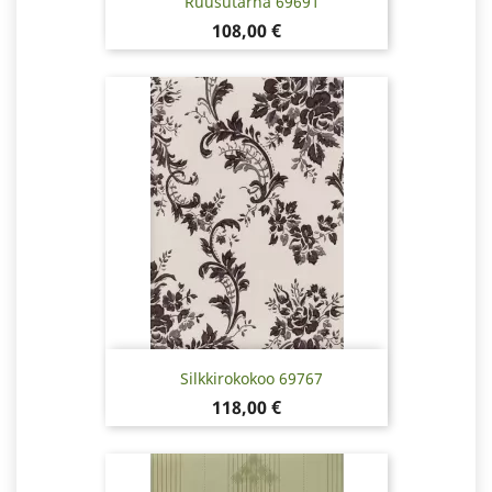
Ruusutarha 69691
Hinta
108,00 €
Silkkirokokoo 69767
Hinta
118,00 €