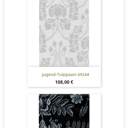
Jugend-Tulppaani 69244
Hinta
108,00 €