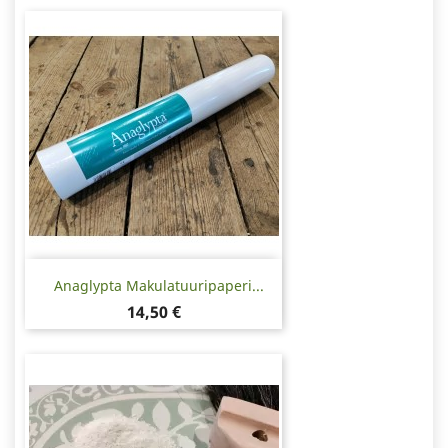
Anaglypta Makulatuuripaperi...
Hinta
14,50 €