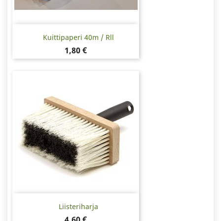
Kuittipaperi 40m / Rll
Hinta
1,80 €
Liisteriharja
Hinta
4,60 €