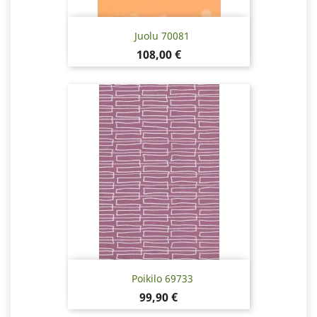
Juolu 70081
Hinta
108,00 €
Poikilo 69733
Hinta
99,90 €