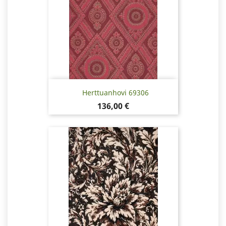
Herttuanhovi 69306
Hinta
136,00 €