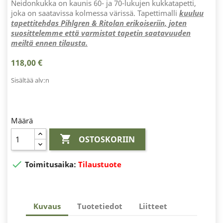
Neidonkukka on kaunis 60- ja 70-lukujen kukkatapetti,
joka on saatavissa kolmessa värissä. Tapettimalli
kuuluu
tapettitehdas Pihlgren & Ritolan erikoiseriin, joten
suosittelemme että varmistat tapetin saatavuuden
meiltä ennen tilausta.
118,00 €
Sisältää alv:n
Määrä

OSTOSKORIIN

Toimitusaika:
Tilaustuote
Kuvaus
Tuotetiedot
Liitteet