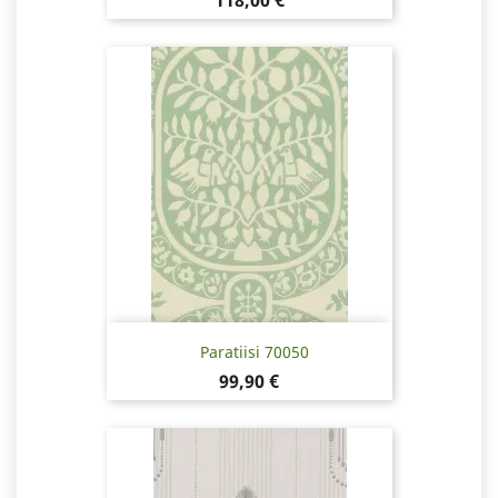
118,00 €
Paratiisi 70050
Hinta
99,90 €