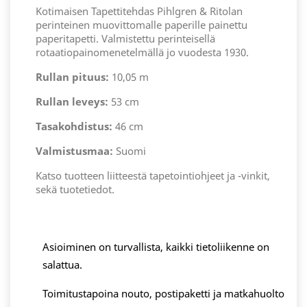
Kotimaisen Tapettitehdas Pihlgren & Ritolan
perinteinen muovittomalle paperille painettu
paperitapetti. Valmistettu perinteisellä
rotaatiopainomenetelmällä jo vuodesta 1930.
Rullan pituus:
10,05 m
Rullan leveys:
53 cm
Tasakohdistus:
46 cm
Valmistusmaa:
Suomi
Katso tuotteen liitteestä tapetointiohjeet ja -vinkit,
sekä tuotetiedot.
Asioiminen on turvallista, kaikki tietoliikenne on
salattua.
Toimitustapoina nouto, postipaketti ja matkahuolto