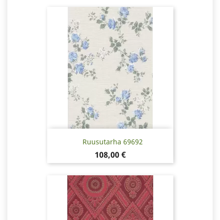
Ruusutarha 69692
Hinta
108,00 €