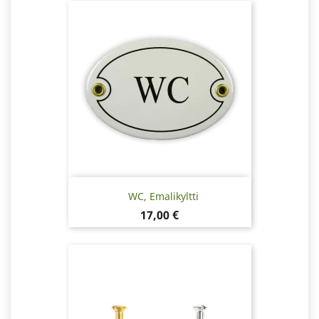
WC, Emalikyltti
Hinta
17,00 €