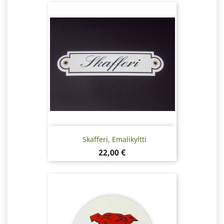
Skafferi, Emalikyltti
Hinta
22,00 €