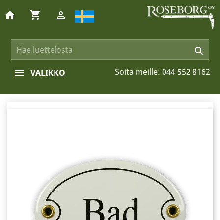
shopping_cart
home


Soita meille:
044 552 8162
VALIKKO