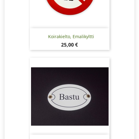
Koirakielto, Emalikyltti
Hinta
25,00 €