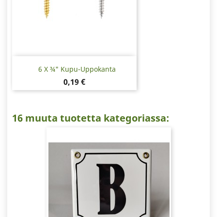
6 X ¾" Kupu-Uppokanta
Hinta
0,19 €
16 muuta tuotetta kategoriassa: