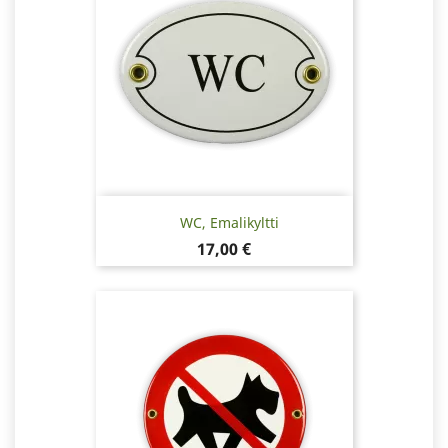
WC, Emalikyltti
Hinta
17,00 €