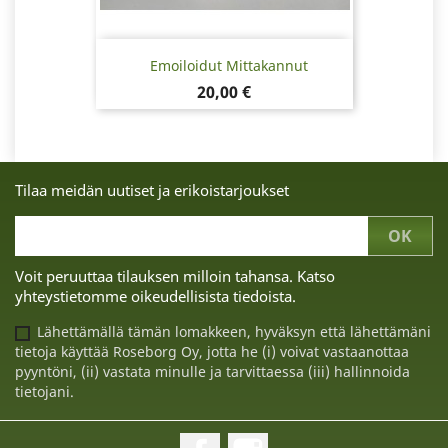
Emoiloidut Mittakannut
Hinta
20,00 €
Tilaa meidän uutiset ja erikoistarjoukset
Voit peruuttaa tilauksen milloin tahansa. Katso
yhteystietomme oikeudellisista tiedoista.
Lähettämällä tämän lomakkeen, hyväksyn että lähettämäni
tietoja käyttää Roseborg Oy, jotta he (i) voivat vastaanottaa
pyyntöni, (ii) vastata minulle ja tarvittaessa (iii) hallinnoida
tietojani.
Facebook
Instagram