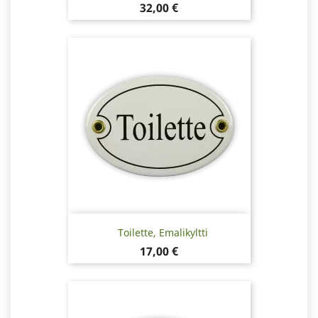
Hinta
32,00 €
Toilette, Emalikyltti
Hinta
17,00 €