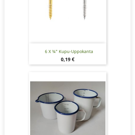
6 X ¾" Kupu-Uppokanta
Hinta
0,19 €