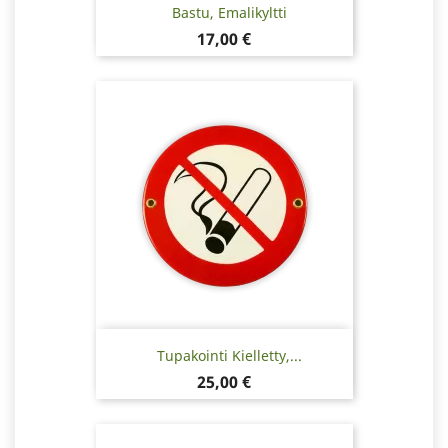
Bastu, Emalikyltti
Hinta
17,00 €
Tupakointi Kielletty,...
Hinta
25,00 €