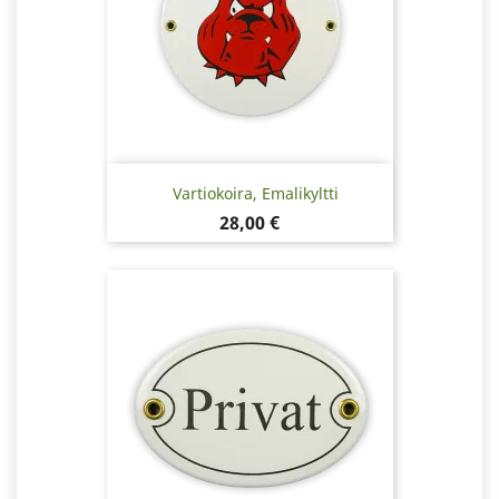
Vartiokoira, Emalikyltti
Hinta
28,00 €