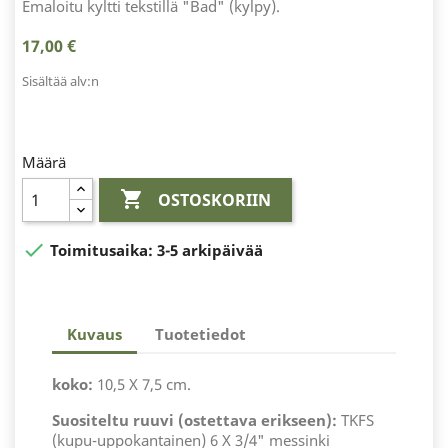
Emaloitu kyltti tekstillä "Bad" (kylpy).
17,00 €
Sisältää alv:n
Määrä

OSTOSKORIIN

Toimitusaika:
3-5 arkipäivää
Kuvaus
Tuotetiedot
koko:
10,5 X 7,5 cm.
Suositeltu ruuvi (ostettava erikseen):
TKFS
(kupu-uppokantainen) 6 X 3/4" messinki