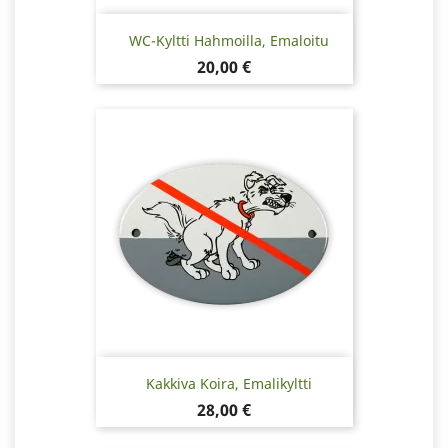
WC-Kyltti Hahmoilla, Emaloitu
Hinta
20,00 €
Kakkiva Koira, Emalikyltti
Hinta
28,00 €