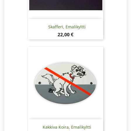
Skafferi, Emalikyltti
Hinta
22,00 €
Kakkiva Koira, Emalikyltti