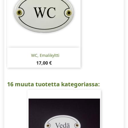
WC, Emalikyltti
Hinta
17,00 €
16 muuta tuotetta kategoriassa: