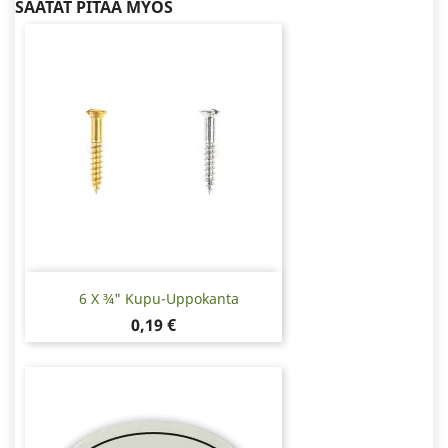
SAATAT PITÄÄ MYÖS
6 X ¾" Kupu-Uppokanta
Hinta
0,19 €