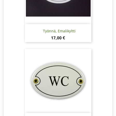
Työnnä, Emalikyltti
Hinta
17,00 €