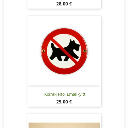
Hinta
28,00 €
Koirakielto, Emalikyltti
Hinta
25,00 €