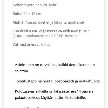
Neliönmuotoinen WC kyltti.
Koko:
14 x 12 cm
Mallit:
Naiset, miehet ja liikuntarajoitteiset
Suositeltu ruuvi (ostettava erikseen):
TKFS
(kupu-uppokantainen) 6 X 3/4" messinki
Valmistusmaa:
Saksa
Asioiminen on turvallista, kaikki tietoliikenne on
salattua.
Toimitustapoina nouto, postipaketti ja matkahuolto
Kuluttaja-asiakkailla on lakisääteinen 14 päivän
palautusoikeus käyttämättömille tuotteille.