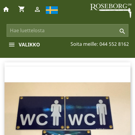
shopping_cart
home


Soita meille:
044 552 8162
VALIKKO