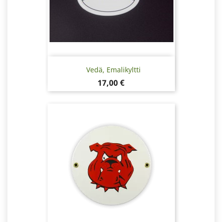
Vedä, Emalikyltti
Hinta
17,00 €