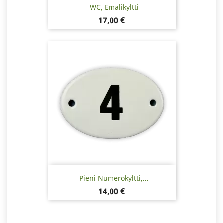
WC, Emalikyltti
Hinta
17,00 €
Pieni Numerokyltti,...
Hinta
14,00 €