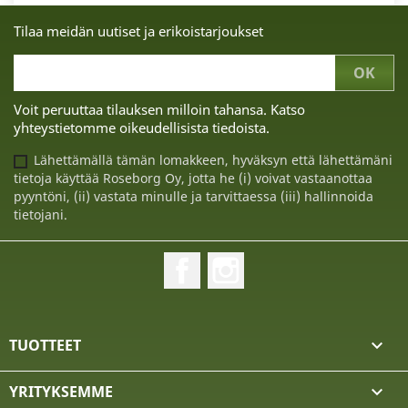
Tilaa meidän uutiset ja erikoistarjoukset
Voit peruuttaa tilauksen milloin tahansa. Katso
yhteystietomme oikeudellisista tiedoista.
Lähettämällä tämän lomakkeen, hyväksyn että lähettämäni
tietoja käyttää Roseborg Oy, jotta he (i) voivat vastaanottaa
pyyntöni, (ii) vastata minulle ja tarvittaessa (iii) hallinnoida
tietojani.
Facebook
Instagram
TUOTTEET

YRITYKSEMME
