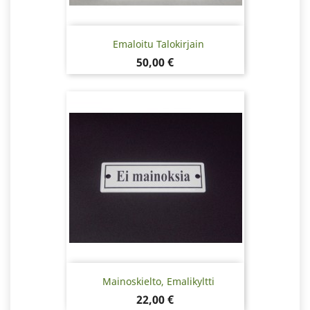
Emaloitu Talokirjain
Hinta
50,00 €
Mainoskielto, Emalikyltti
Hinta
22,00 €