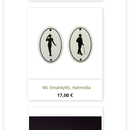
WC Emalikyltti, Hahmolla
Hinta
17,00 €