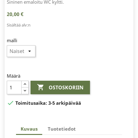
Sininen emaloitu WC kyltti.
20,00 €
Sisältää alv:n
malli
Määrä

OSTOSKORIIN

Toimitusaika:
3-5 arkipäivää
Kuvaus
Tuotetiedot