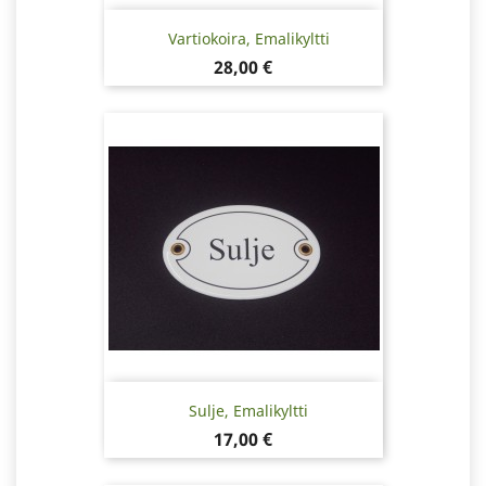
Vartiokoira, Emalikyltti
Hinta
28,00 €
Sulje, Emalikyltti
Hinta
17,00 €