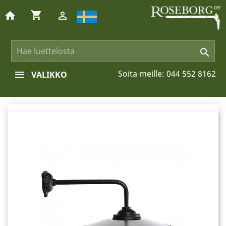
shopping_cart
home


Soita meille:
044 552 8162
VALIKKO