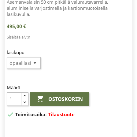
Asemanvalaisin 50 cm pitkällä valurautavarrella,
alumiinisella varjostimella ja kartionmuotoisella
lasikuvulla.
495,00 €
Sisältää alv:n
lasikupu
Määrä

OSTOSKORIIN

Toimitusaika:
Tilaustuote