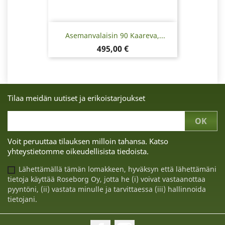
Asemanvalaisin 90 Kaareva,...
Hinta
495,00 €
Tilaa meidän uutiset ja erikoistarjoukset
Voit peruuttaa tilauksen milloin tahansa. Katso
yhteystietomme oikeudellisista tiedoista.
Lähettämällä tämän lomakkeen, hyväksyn että lähettämäni
tietoja käyttää Roseborg Oy, jotta he (i) voivat vastaanottaa
pyyntöni, (ii) vastata minulle ja tarvittaessa (iii) hallinnoida
tietojani.