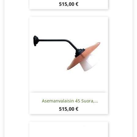
Hinta
515,00 €
Asemanvalaisin 45 Suora,...
Hinta
515,00 €