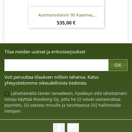
Asemanvalaisin 90 Kaareva,...
Hinta
535,00 €
Tilaa meidän uutiset ja erikoistarjoukset
Voit peruuttaa tilauksen milloin tahansa. Katso
yhteystietomme oikeudellisista tiedoista.
Lähettämällä tämän lomakkeen, hyväksyn että lähettämäni
tietoja käyttää Roseborg Oy, jotta he (i) voivat vastaanottaa
pyyntöni, (ii) vastata minulle ja tarvittaessa (iii) hallinnoida
tietojani.
Facebook
Instagram