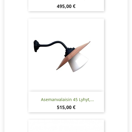
Hinta
495,00 €
Asemanvalaisin 45 Lyhyt,...
Hinta
515,00 €