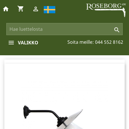
shopping_cart
home


Soita meille:
044 552 8162
VALIKKO